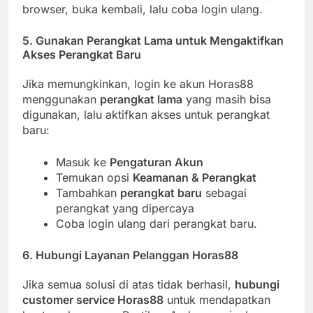
browser, buka kembali, lalu coba login ulang.
5. Gunakan Perangkat Lama untuk Mengaktifkan
Akses Perangkat Baru
Jika memungkinkan, login ke akun Horas88
menggunakan
perangkat lama
yang masih bisa
digunakan, lalu aktifkan akses untuk perangkat
baru:
Masuk ke
Pengaturan Akun
Temukan opsi
Keamanan & Perangkat
Tambahkan
perangkat baru
sebagai
perangkat yang dipercaya
Coba login ulang dari perangkat baru.
6. Hubungi Layanan Pelanggan Horas88
Jika semua solusi di atas tidak berhasil,
hubungi
customer service Horas88
untuk mendapatkan