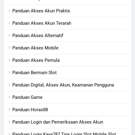
Panduan Akses Akun Praktis
Panduan Akses Akun Terarah
Panduan Akses Alternatif
Panduan Akses Mobile
Panduan Akses Pemula
Panduan Bermain Slot
Panduan Digital, Akses Akun, Keamanan Pengguna
Panduan Game
Panduan Horas88
Panduan Login dan Pemeriksaan Akses Akun
Panduan Login Kaya787 Tips Login Slot Mobile Slot