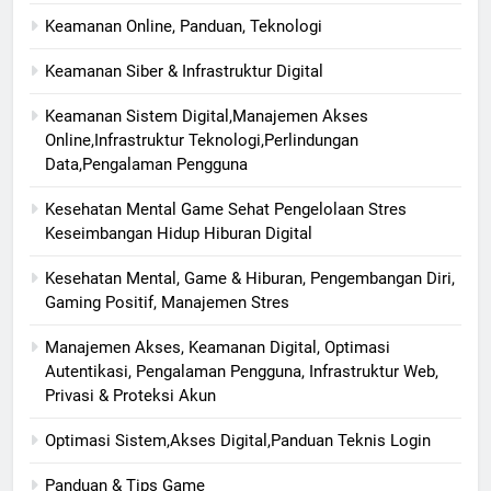
Keamanan Online, Panduan, Teknologi
Keamanan Siber & Infrastruktur Digital
Keamanan Sistem Digital,Manajemen Akses
Online,Infrastruktur Teknologi,Perlindungan
Data,Pengalaman Pengguna
Kesehatan Mental Game Sehat Pengelolaan Stres
Keseimbangan Hidup Hiburan Digital
Kesehatan Mental, Game & Hiburan, Pengembangan Diri,
Gaming Positif, Manajemen Stres
Manajemen Akses, Keamanan Digital, Optimasi
Autentikasi, Pengalaman Pengguna, Infrastruktur Web,
Privasi & Proteksi Akun
Optimasi Sistem,Akses Digital,Panduan Teknis Login
Panduan & Tips Game