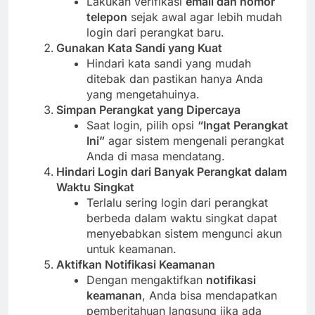
Lakukan verifikasi
email dan nomor
telepon
sejak awal agar lebih mudah
login dari perangkat baru.
Gunakan Kata Sandi yang Kuat
Hindari kata sandi yang mudah
ditebak dan pastikan hanya Anda
yang mengetahuinya.
Simpan Perangkat yang Dipercaya
Saat login, pilih opsi
“Ingat Perangkat
Ini”
agar sistem mengenali perangkat
Anda di masa mendatang.
Hindari Login dari Banyak Perangkat dalam
Waktu Singkat
Terlalu sering login dari perangkat
berbeda dalam waktu singkat dapat
menyebabkan sistem mengunci akun
untuk keamanan.
Aktifkan Notifikasi Keamanan
Dengan mengaktifkan
notifikasi
keamanan
, Anda bisa mendapatkan
pemberitahuan langsung jika ada