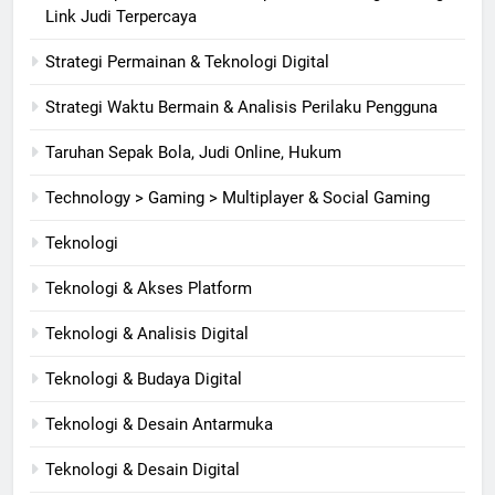
Link Judi Terpercaya
Strategi Permainan & Teknologi Digital
Strategi Waktu Bermain & Analisis Perilaku Pengguna
Taruhan Sepak Bola, Judi Online, Hukum
Technology > Gaming > Multiplayer & Social Gaming
Teknologi
Teknologi & Akses Platform
Teknologi & Analisis Digital
Teknologi & Budaya Digital
Teknologi & Desain Antarmuka
Teknologi & Desain Digital