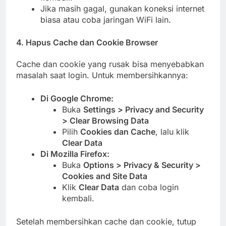
Jika masih gagal, gunakan koneksi internet
biasa atau coba jaringan WiFi lain.
4. Hapus Cache dan Cookie Browser
Cache dan cookie yang rusak bisa menyebabkan
masalah saat login. Untuk membersihkannya:
Di Google Chrome:
Buka
Settings > Privacy and Security
> Clear Browsing Data
Pilih
Cookies dan Cache
, lalu klik
Clear Data
Di Mozilla Firefox:
Buka
Options > Privacy & Security >
Cookies and Site Data
Klik
Clear Data
dan coba login
kembali.
Setelah membersihkan cache dan cookie, tutup