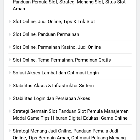
Panduan Pemula Slot, Strategi Menang Slot, Situs Slot
Aman
Slot Online, Judi Online, Tips & Trik Slot
Slot Online, Panduan Permainan
Slot Online, Permainan Kasino, Judi Online
Slot Online, Tema Permainan, Permainan Gratis
Solusi Akses Lambat dan Optimasi Login
Stabilitas Akses & Infrastruktur Sistem
Stabilitas Login dan Persiapan Akses
Strategi Bermain Slot Panduan Slot Pemula Manajemen
Modal Game Tips Hiburan Digital Edukasi Game Online
Strategi Menang Judi Online, Panduan Pemula Judi
Online, Tips Bermain Aman, Optimasi Peluang Menang,