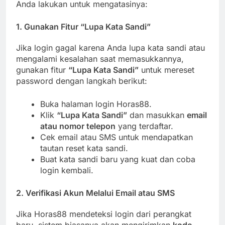
Anda lakukan untuk mengatasinya:
1. Gunakan Fitur “Lupa Kata Sandi”
Jika login gagal karena Anda lupa kata sandi atau
mengalami kesalahan saat memasukkannya,
gunakan fitur
“Lupa Kata Sandi”
untuk mereset
password dengan langkah berikut:
Buka halaman login Horas88.
Klik
“Lupa Kata Sandi”
dan masukkan
email
atau nomor telepon
yang terdaftar.
Cek email atau SMS untuk mendapatkan
tautan reset kata sandi.
Buat kata sandi baru yang kuat dan coba
login kembali.
2. Verifikasi Akun Melalui Email atau SMS
Jika Horas88 mendeteksi login dari perangkat