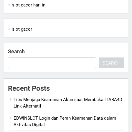
slot gacor hari ini
slot gacor
Search
SEARCH
Recent Posts
Tips Menjaga Keamanan Akun saat Membuka TIARA4D
Link Alternatif
EDWINSLOT Login dan Peran Keamanan Data dalam
Aktivitas Digital