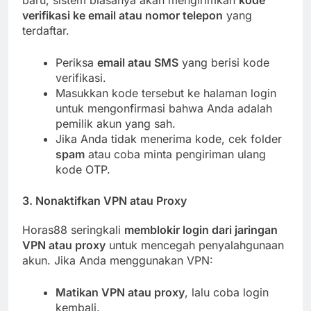
baru, sistem biasanya akan mengirimkan
kode
verifikasi ke email atau nomor telepon
yang
terdaftar.
Periksa
email atau SMS
yang berisi kode
verifikasi.
Masukkan kode tersebut ke halaman login
untuk mengonfirmasi bahwa Anda adalah
pemilik akun yang sah.
Jika Anda tidak menerima kode, cek folder
spam
atau coba minta pengiriman ulang
kode OTP.
3. Nonaktifkan VPN atau Proxy
Horas88 seringkali
memblokir login dari jaringan
VPN atau proxy
untuk mencegah penyalahgunaan
akun. Jika Anda menggunakan VPN:
Matikan VPN atau proxy
, lalu coba login
kembali.