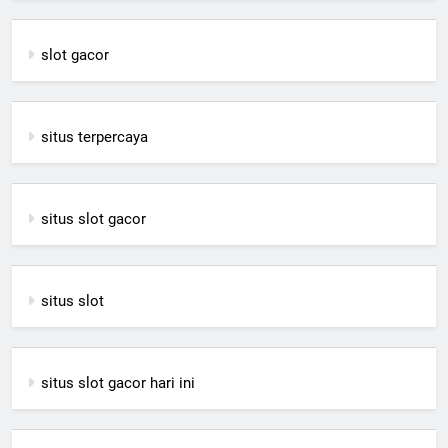
slot gacor
situs terpercaya
situs slot gacor
situs slot
situs slot gacor hari ini