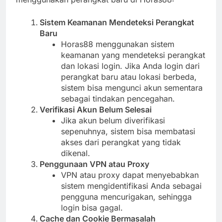
Sistem Keamanan Mendeteksi Perangkat
Baru
Horas88 menggunakan sistem
keamanan yang mendeteksi perangkat
dan lokasi login. Jika Anda login dari
perangkat baru atau lokasi berbeda,
sistem bisa mengunci akun sementara
sebagai tindakan pencegahan.
Verifikasi Akun Belum Selesai
Jika akun belum diverifikasi
sepenuhnya, sistem bisa membatasi
akses dari perangkat yang tidak
dikenal.
Penggunaan VPN atau Proxy
VPN atau proxy dapat menyebabkan
sistem mengidentifikasi Anda sebagai
pengguna mencurigakan, sehingga
login bisa gagal.
Cache dan Cookie Bermasalah