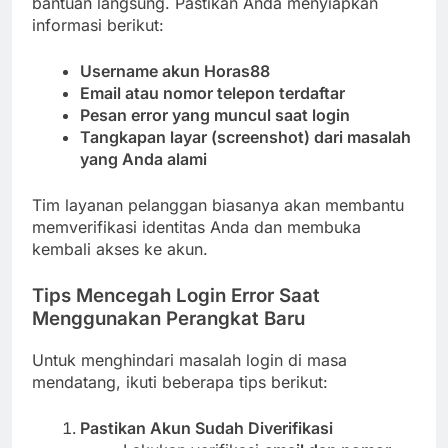
bantuan langsung. Pastikan Anda menyiapkan
informasi berikut:
Username akun Horas88
Email atau nomor telepon terdaftar
Pesan error yang muncul saat login
Tangkapan layar (screenshot) dari masalah
yang Anda alami
Tim layanan pelanggan biasanya akan membantu
memverifikasi identitas Anda dan membuka
kembali akses ke akun.
Tips Mencegah Login Error Saat
Menggunakan Perangkat Baru
Untuk menghindari masalah login di masa
mendatang, ikuti beberapa tips berikut:
Pastikan Akun Sudah Diverifikasi