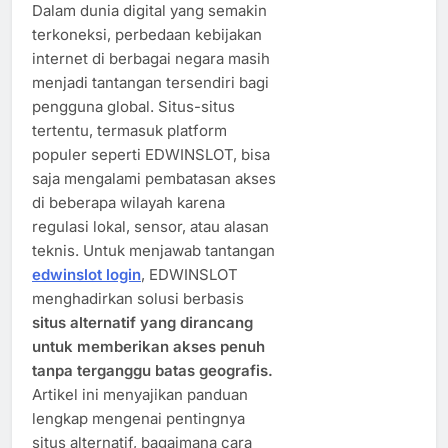
Dalam dunia digital yang semakin
terkoneksi, perbedaan kebijakan
internet di berbagai negara masih
menjadi tantangan tersendiri bagi
pengguna global. Situs-situs
tertentu, termasuk platform
populer seperti EDWINSLOT, bisa
saja mengalami pembatasan akses
di beberapa wilayah karena
regulasi lokal, sensor, atau alasan
teknis. Untuk menjawab tantangan
edwinslot login
, EDWINSLOT
menghadirkan solusi berbasis
situs alternatif yang dirancang
untuk memberikan akses penuh
tanpa terganggu batas geografis.
Artikel ini menyajikan panduan
lengkap mengenai pentingnya
situs alternatif, bagaimana cara