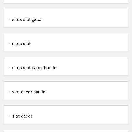
situs slot gacor
situs slot
situs slot gacor hari ini
slot gacor hari ini
slot gacor