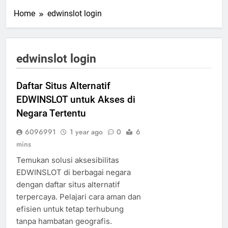
Home
edwinslot login
edwinslot login
Daftar Situs Alternatif
EDWINSLOT untuk Akses di
Negara Tertentu
6096991
1 year ago
0
6
mins
Temukan solusi aksesibilitas
EDWINSLOT di berbagai negara
dengan daftar situs alternatif
terpercaya. Pelajari cara aman dan
efisien untuk tetap terhubung
tanpa hambatan geografis.