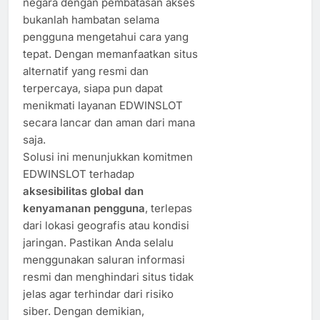
negara dengan pembatasan akses
bukanlah hambatan selama
pengguna mengetahui cara yang
tepat. Dengan memanfaatkan situs
alternatif yang resmi dan
terpercaya, siapa pun dapat
menikmati layanan EDWINSLOT
secara lancar dan aman dari mana
saja.
Solusi ini menunjukkan komitmen
EDWINSLOT terhadap
aksesibilitas global dan
kenyamanan pengguna
, terlepas
dari lokasi geografis atau kondisi
jaringan. Pastikan Anda selalu
menggunakan saluran informasi
resmi dan menghindari situs tidak
jelas agar terhindar dari risiko
siber. Dengan demikian,