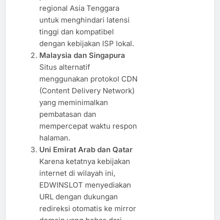
regional Asia Tenggara
untuk menghindari latensi
tinggi dan kompatibel
dengan kebijakan ISP lokal.
Malaysia dan Singapura
Situs alternatif
menggunakan protokol CDN
(Content Delivery Network)
yang meminimalkan
pembatasan dan
mempercepat waktu respon
halaman.
Uni Emirat Arab dan Qatar
Karena ketatnya kebijakan
internet di wilayah ini,
EDWINSLOT menyediakan
URL dengan dukungan
redireksi otomatis ke mirror