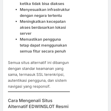
ketika tidak bisa diakses
Menyesuaikan infrastruktur
dengan negara tertentu
Meningkatkan kecepatan
akses berdasarkan lokasi
server
Memastikan pengguna
tetap dapat menggunakan
semua fitur secara penuh
Semua situs alternatif ini dibangun
dengan standar keamanan yang
sama, termasuk SSL terenkripsi,
autentikasi pengguna, dan sistem
navigasi yang responsif.
Cara Mengenali Situs
Alternatif EDWINSLOT Resmi