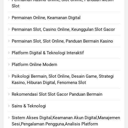
Slot
Permainan Online, Keamanan Digital
Permainan Slot, Casino Online, Keunggulan Slot Gacor
Permainan Slot, Slot Online, Panduan Bermain Kasino
Platform Digital & Teknologi Interaktif
Platform Online Modern
Psikologi Bermain, Slot Online, Desain Game, Strategi
Kasino, Hiburan Digital, Fenomena Slot
Rekomendasi Slot Slot Gacor Panduan Bermain
Sains & Teknologi
Sistem Akses Digital,Keamanan Akun Digital,Manajemen
Sesi,Pengalaman Pengguna,Analisis Platform