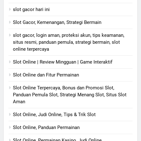
slot gacor hari ini
Slot Gacor, Kemenangan, Strategi Bermain
slot gacor, login aman, proteksi akun, tips keamanan,
situs resmi, panduan pemula, strategi bermain, slot
online terpercaya
Slot Online | Review Mingguan | Game Interaktif
Slot Online dan Fitur Permainan
Slot Online Terpercaya, Bonus dan Promosi Slot,
Panduan Pemula Slot, Strategi Menang Slot, Situs Slot
Aman
Slot Online, Judi Online, Tips & Trik Slot
Slot Online, Panduan Permainan
Slot Online, Permainan Kasino, Judi Online