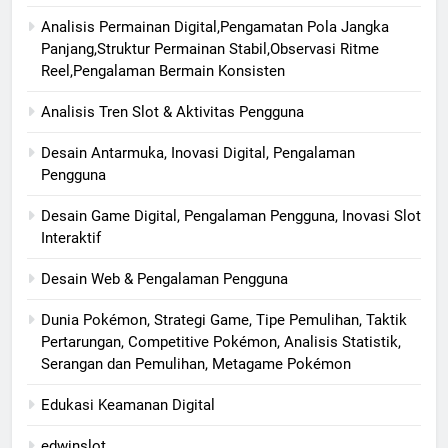
Analisis Permainan Digital,Pengamatan Pola Jangka
Panjang,Struktur Permainan Stabil,Observasi Ritme
Reel,Pengalaman Bermain Konsisten
Analisis Tren Slot & Aktivitas Pengguna
Desain Antarmuka, Inovasi Digital, Pengalaman
Pengguna
Desain Game Digital, Pengalaman Pengguna, Inovasi Slot
Interaktif
Desain Web & Pengalaman Pengguna
Dunia Pokémon, Strategi Game, Tipe Pemulihan, Taktik
Pertarungan, Competitive Pokémon, Analisis Statistik,
Serangan dan Pemulihan, Metagame Pokémon
Edukasi Keamanan Digital
edwinslot