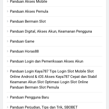
Panduan Akses Mobile
Panduan Akses Pemula
Panduan Bermain Slot
Panduan Digital, Akses Akun, Keamanan Pengguna
Panduan Game
Panduan Horas88
Panduan Login dan Pemeriksaan Akses Akun
Panduan Login Kaya787 Tips Login Slot Mobile Slot
Online Android & iOS Akses Kaya787 Cepat dan Stabil
Keamanan Akun Slot Optimasi Login Slot Online
Panduan Bermain Slot Pemula
Panduan Pengguna Baru
Panduan Perjudian, Tips dan Trik, SBOBET