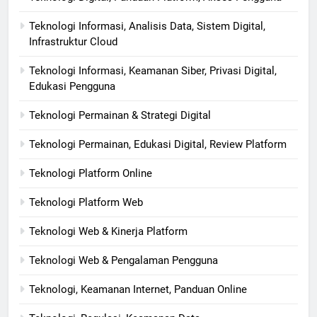
Teknologi Informasi, Analisis Data, Sistem Digital,
Infrastruktur Cloud
Teknologi Informasi, Keamanan Siber, Privasi Digital,
Edukasi Pengguna
Teknologi Permainan & Strategi Digital
Teknologi Permainan, Edukasi Digital, Review Platform
Teknologi Platform Online
Teknologi Platform Web
Teknologi Web & Kinerja Platform
Teknologi Web & Pengalaman Pengguna
Teknologi, Keamanan Internet, Panduan Online