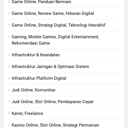
Game Online, Panduan Bermain
Game Online, Review Game, Hiburan Digital
Game Online, Strategi Digital, Teknologi Interaktif
Gaming, Mobile Games, Digital Entertainment,
Rekomendasi Game
Infrastruktur & Keandalan
Infrastruktur Jaringan & Optimasi Sistem
Infrastruktur Platform Digital
Judi Online, Komunitas
Judi Online, Slot Online, Pembayaran Cepat
Karier, Freelance
Kasino Online, Slot Online, Strategi Permainan