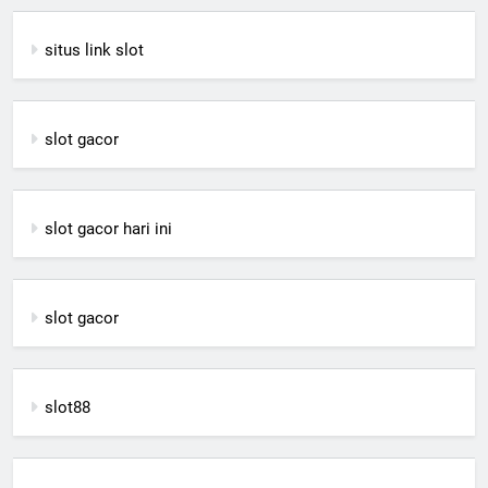
situs link slot
slot gacor
slot gacor hari ini
slot gacor
slot88