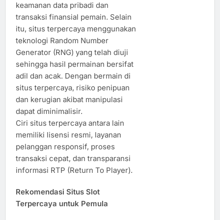
keamanan data pribadi dan
transaksi finansial pemain. Selain
itu, situs terpercaya menggunakan
teknologi Random Number
Generator (RNG) yang telah diuji
sehingga hasil permainan bersifat
adil dan acak. Dengan bermain di
situs terpercaya, risiko penipuan
dan kerugian akibat manipulasi
dapat diminimalisir.
Ciri situs terpercaya antara lain
memiliki lisensi resmi, layanan
pelanggan responsif, proses
transaksi cepat, dan transparansi
informasi RTP (Return To Player).
Rekomendasi Situs Slot
Terpercaya untuk Pemula