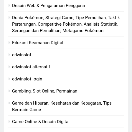
Desain Web & Pengalaman Pengguna
Dunia Pokémon, Strategi Game, Tipe Pemulihan, Taktik
Pertarungan, Competitive Pokémon, Analisis Statistik,
Serangan dan Pemulihan, Metagame Pokémon
Edukasi Keamanan Digital
edwinslot
edwinslot alternatif
edwinslot login
Gambling, Slot Online, Permainan
Game dan Hiburan, Kesehatan dan Kebugaran, Tips
Bermain Game
Game Online & Desain Digital