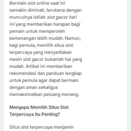
Bermain slot online saat ini
semakin diminati, terutama dengan
munculnya istilah
slot gacor hari
ini
yang memberikan harapan bagi
pemain untuk memperoleh
kemenangan lebih mudah. Namun,
bagi pemula, memilih situs slot
terpercaya yang menyediakan
mesin slot gacor bukanlah hal yang
mudah. Artikel ini memberikan
rekomendasi dan panduan lengkap
untuk pemula agar dapat bermain
dengan aman sekaligus
memaksimalkan peluang menang.
Mengapa Memilih Situs Slot
Terpercaya Itu Penting?
Situs slot terpercaya menjamin