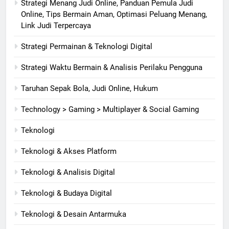
Strategi Menang Judi Online, Panduan Pemula Judi
Online, Tips Bermain Aman, Optimasi Peluang Menang,
Link Judi Terpercaya
Strategi Permainan & Teknologi Digital
Strategi Waktu Bermain & Analisis Perilaku Pengguna
Taruhan Sepak Bola, Judi Online, Hukum
Technology > Gaming > Multiplayer & Social Gaming
Teknologi
Teknologi & Akses Platform
Teknologi & Analisis Digital
Teknologi & Budaya Digital
Teknologi & Desain Antarmuka