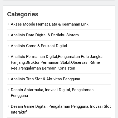
Categories
Akses Mobile Hemat Data & Keamanan Link
Analisis Data Digital & Perilaku Sistem
Analisis Game & Edukasi Digital
Analisis Permainan Digital,Pengamatan Pola Jangka
Panjang,Struktur Permainan Stabil,Observasi Ritme
Reel,Pengalaman Bermain Konsisten
Analisis Tren Slot & Aktivitas Pengguna
Desain Antarmuka, Inovasi Digital, Pengalaman
Pengguna
Desain Game Digital, Pengalaman Pengguna, Inovasi Slot
Interaktif