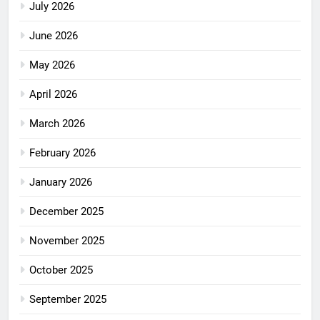
July 2026
June 2026
May 2026
April 2026
March 2026
February 2026
January 2026
December 2025
November 2025
October 2025
September 2025