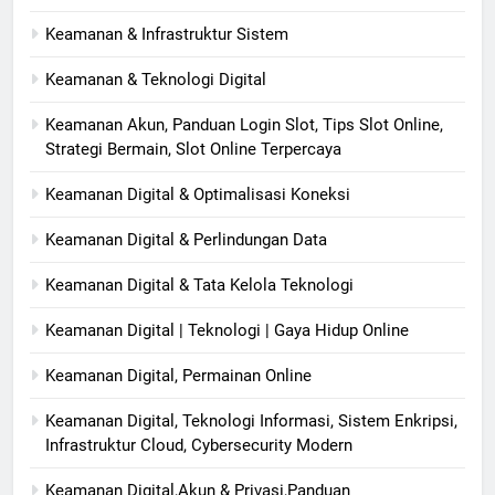
Keamanan & Infrastruktur Sistem
Keamanan & Teknologi Digital
Keamanan Akun, Panduan Login Slot, Tips Slot Online,
Strategi Bermain, Slot Online Terpercaya
Keamanan Digital & Optimalisasi Koneksi
Keamanan Digital & Perlindungan Data
Keamanan Digital & Tata Kelola Teknologi
Keamanan Digital | Teknologi | Gaya Hidup Online
Keamanan Digital, Permainan Online
Keamanan Digital, Teknologi Informasi, Sistem Enkripsi,
Infrastruktur Cloud, Cybersecurity Modern
Keamanan Digital,Akun & Privasi,Panduan