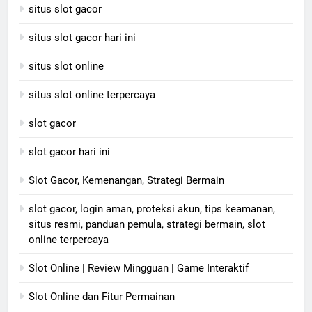
situs slot gacor
situs slot gacor hari ini
situs slot online
situs slot online terpercaya
slot gacor
slot gacor hari ini
Slot Gacor, Kemenangan, Strategi Bermain
slot gacor, login aman, proteksi akun, tips keamanan,
situs resmi, panduan pemula, strategi bermain, slot
online terpercaya
Slot Online | Review Mingguan | Game Interaktif
Slot Online dan Fitur Permainan