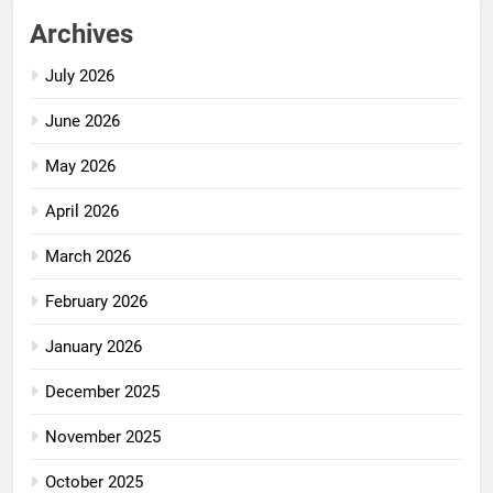
Archives
July 2026
June 2026
May 2026
April 2026
March 2026
February 2026
January 2026
December 2025
November 2025
October 2025