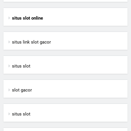
situs slot online
situs link slot gacor
situs slot
slot gacor
situs slot