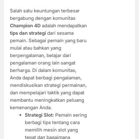
Salah satu keuntungan terbesar
bergabung dengan komunitas
Champion 4D
adalah mendapatkan
tips dan strategi
dari sesama
pemain. Sebagai pemain yang baru
mulai atau bahkan yang
berpengalaman, belajar dari
pengalaman orang lain sangat
berharga. Di dalam komunitas,
Anda dapat berbagi pengalaman,
mendiskusikan strategi permainan,
dan mempelajari taktik yang dapat
membantu meningkatkan peluang
kemenangan Anda.
Strategi Slot:
Pemain sering
berbagi tips tentang cara
memilih mesin slot yang
tepat dan bagaimana