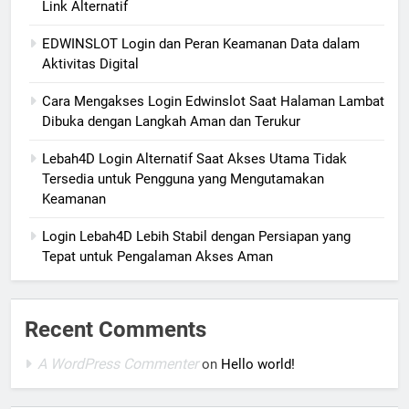
Link Alternatif
EDWINSLOT Login dan Peran Keamanan Data dalam
Aktivitas Digital
Cara Mengakses Login Edwinslot Saat Halaman Lambat
Dibuka dengan Langkah Aman dan Terukur
Lebah4D Login Alternatif Saat Akses Utama Tidak
Tersedia untuk Pengguna yang Mengutamakan
Keamanan
Login Lebah4D Lebih Stabil dengan Persiapan yang
Tepat untuk Pengalaman Akses Aman
Recent Comments
A WordPress Commenter
on
Hello world!