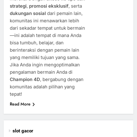
strategi
,
promosi eksklusif
, serta
dukungan sosial
dari pemain lain,
komunitas ini menawarkan lebih
dari sekadar tempat untuk bermain
—ini adalah tempat di mana Anda
bisa tumbuh, belajar, dan
berinteraksi dengan pemain lain
yang memiliki tujuan yang sama.
Jika Anda ingin mengoptimalkan
pengalaman bermain Anda di
Champion 4D
, bergabung dengan
komunitas adalah pilihan yang
tepat!
Read More
slot gacor