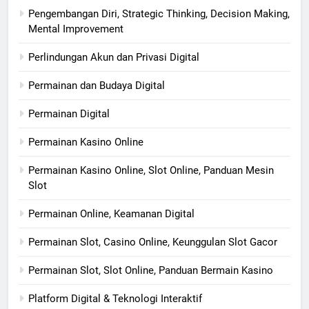
Pengembangan Diri, Strategic Thinking, Decision Making,
Mental Improvement
Perlindungan Akun dan Privasi Digital
Permainan dan Budaya Digital
Permainan Digital
Permainan Kasino Online
Permainan Kasino Online, Slot Online, Panduan Mesin
Slot
Permainan Online, Keamanan Digital
Permainan Slot, Casino Online, Keunggulan Slot Gacor
Permainan Slot, Slot Online, Panduan Bermain Kasino
Platform Digital & Teknologi Interaktif