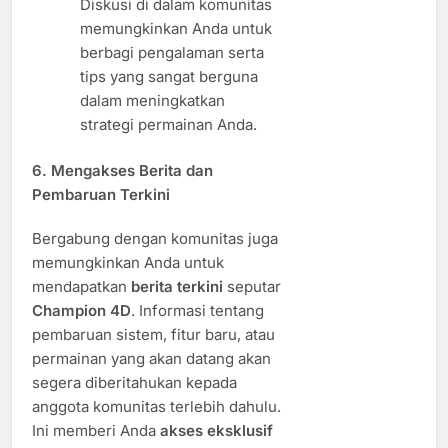
Diskusi di dalam komunitas
memungkinkan Anda untuk
berbagi pengalaman serta
tips yang sangat berguna
dalam meningkatkan
strategi permainan Anda.
6.
Mengakses Berita dan
Pembaruan Terkini
Bergabung dengan komunitas juga
memungkinkan Anda untuk
mendapatkan
berita terkini
seputar
Champion 4D
. Informasi tentang
pembaruan sistem, fitur baru, atau
permainan yang akan datang akan
segera diberitahukan kepada
anggota komunitas terlebih dahulu.
Ini memberi Anda
akses eksklusif