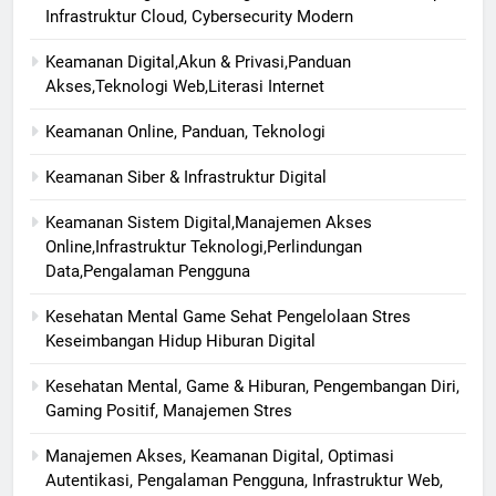
Infrastruktur Cloud, Cybersecurity Modern
Keamanan Digital,Akun & Privasi,Panduan
Akses,Teknologi Web,Literasi Internet
Keamanan Online, Panduan, Teknologi
Keamanan Siber & Infrastruktur Digital
Keamanan Sistem Digital,Manajemen Akses
Online,Infrastruktur Teknologi,Perlindungan
Data,Pengalaman Pengguna
Kesehatan Mental Game Sehat Pengelolaan Stres
Keseimbangan Hidup Hiburan Digital
Kesehatan Mental, Game & Hiburan, Pengembangan Diri,
Gaming Positif, Manajemen Stres
Manajemen Akses, Keamanan Digital, Optimasi
Autentikasi, Pengalaman Pengguna, Infrastruktur Web,