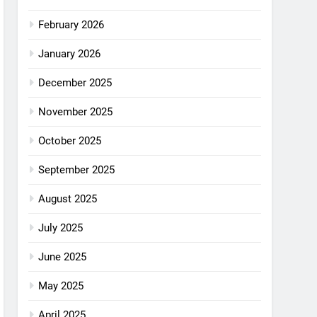
February 2026
January 2026
December 2025
November 2025
October 2025
September 2025
August 2025
July 2025
June 2025
May 2025
April 2025