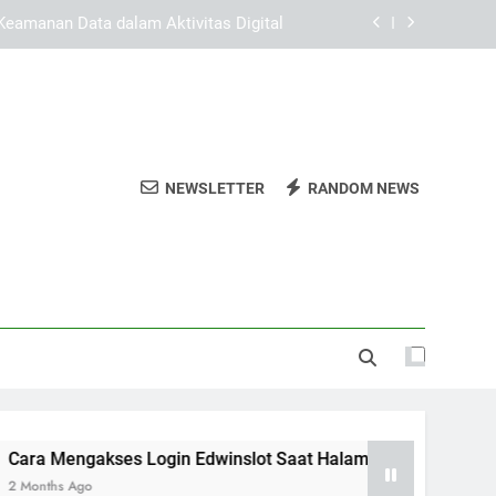
eamanan Data dalam Aktivitas Digital
uka dengan Langkah Aman dan Terukur
Pengguna yang Mengutamakan Keamanan
aat Membuka TIARA4D Link Alternatif
NEWSLETTER
RANDOM NEWS
eamanan Data dalam Aktivitas Digital
uka dengan Langkah Aman dan Terukur
Pengguna yang Mengutamakan Keamanan
kses Login Edwinslot Saat Halaman Lambat Dibuka dengan 