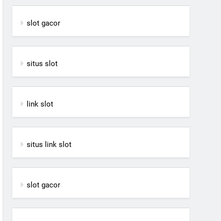
slot gacor
situs slot
link slot
situs link slot
slot gacor