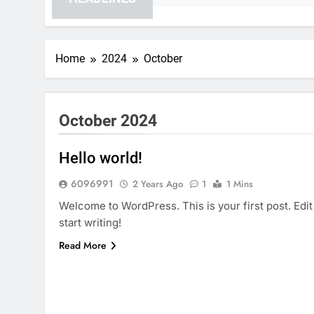
Home
2024
October
October 2024
Hello world!
6096991
2 Years Ago
1
1 Mins
Welcome to WordPress. This is your first post. Edit 
start writing!
Read More