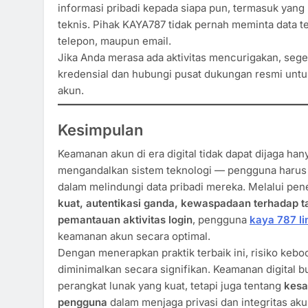
informasi pribadi kepada siapa pun, termasuk yang
teknis. Pihak KAYA787 tidak pernah meminta data te
telepon, maupun email.
Jika Anda merasa ada aktivitas mencurigakan, seg
kredensial dan hubungi pusat dukungan resmi untu
akun.
Kesimpulan
Keamanan akun di era digital tidak dapat dijaga ha
mengandalkan sistem teknologi — pengguna harus m
dalam melindungi data pribadi mereka. Melalui pe
kuat, autentikasi ganda, kewaspadaan terhadap ta
pemantauan aktivitas login
, pengguna
kaya 787 li
keamanan akun secara optimal.
Dengan menerapkan praktik terbaik ini, risiko kebo
diminimalkan secara signifikan. Keamanan digital 
perangkat lunak yang kuat, tetapi juga tentang
kesa
pengguna
dalam menjaga privasi dan integritas akun