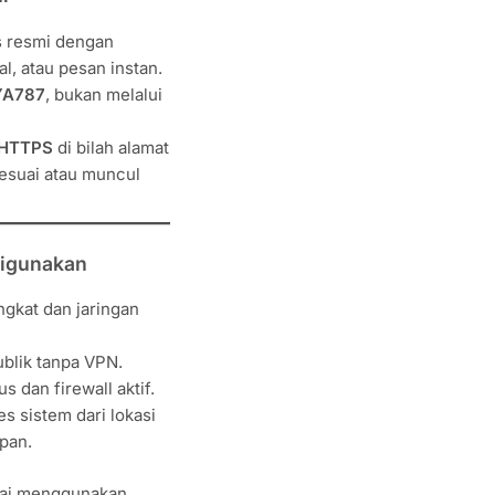
us resmi dengan
l, atau pesan instan.
AYA787
, bukan melalui
HTTPS
di bilah alamat
k sesuai atau muncul
Digunakan
gkat dan jaringan
ublik tanpa VPN.
s dan firewall aktif.
s sistem dari lokasi
pan.
sai menggunakan