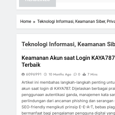
Home
Teknologi Informasi, Keamanan Siber, Priv
Teknologi Informasi, Keamanan Sibe
Keamanan Akun saat Login KAYA787:
Terbaik
6096991
10 Months Ago
0
7 Mins
Artikel ini membahas langkah-langkah penting un
akun saat login di KAYA787. Dijelaskan berbagai prak
penggunaan autentikasi ganda, manajemen kata san
perlindungan dari ancaman phishing dan serangan 
SEO-friendly mengikuti prinsip E-E-A-T, bebas plag
bermanfaat bagi pengalaman pengguna digital yan