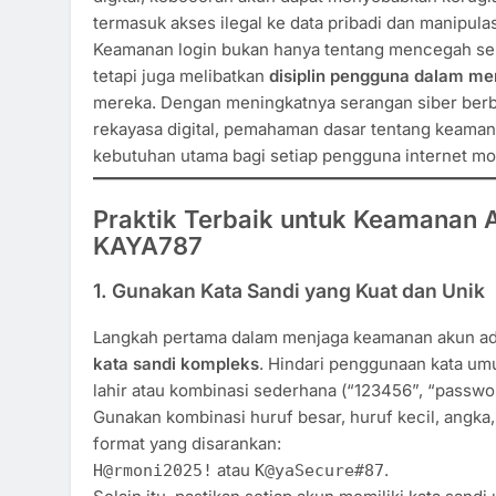
termasuk akses ilegal ke data pribadi dan manipulas
Keamanan login bukan hanya tentang mencegah ser
tetapi juga melibatkan
disiplin pengguna dalam me
mereka. Dengan meningkatnya serangan siber berba
rekayasa digital, pemahaman dasar tentang keaman
kebutuhan utama bagi setiap pengguna internet mo
Praktik Terbaik untuk Keamanan 
KAYA787
1.
Gunakan Kata Sandi yang Kuat dan Unik
Langkah pertama dalam menjaga keamanan akun a
kata sandi kompleks
. Hindari penggunaan kata um
lahir atau kombinasi sederhana (“123456”, “passwor
Gunakan kombinasi huruf besar, huruf kecil, angka
format yang disarankan:
atau
.
H@rmoni2025!
K@yaSecure#87