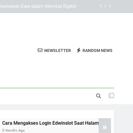
eamanan Data dalam Aktivitas Digital
uka dengan Langkah Aman dan Terukur
Pengguna yang Mengutamakan Keamanan
aat Membuka TIARA4D Link Alternatif
NEWSLETTER
RANDOM NEWS
eamanan Data dalam Aktivitas Digital
uka dengan Langkah Aman dan Terukur
Pengguna yang Mengutamakan Keamanan
kses Login Edwinslot Saat Halaman Lambat Dibuka dengan L