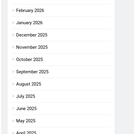
February 2026
January 2026
December 2025
November 2025
October 2025
September 2025
August 2025
July 2025
June 2025
May 2025
April 2025