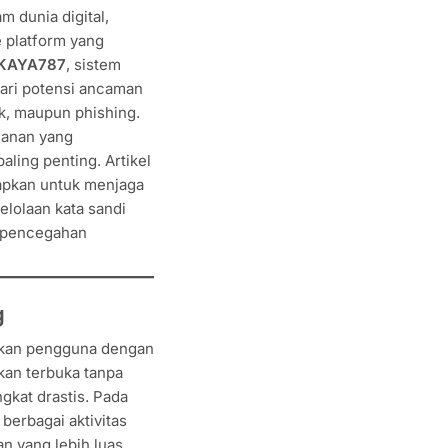
 dunia digital,
e platform yang
KAYA787
, sistem
dari potensi ancaman
ck, maupun phishing.
manan yang
ling penting. Artikel
rapkan untuk menjaga
elolaan kata sandi
h pencegahan
g
gkan pengguna dengan
rkan terbuka tanpa
gkat drastis. Pada
berbagai aktivitas
n yang lebih luas,