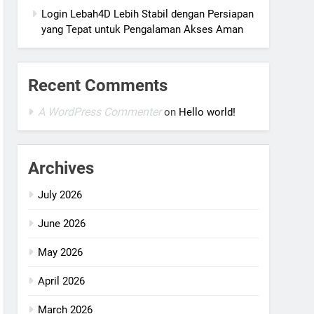
Login Lebah4D Lebih Stabil dengan Persiapan
yang Tepat untuk Pengalaman Akses Aman
Recent Comments
A WordPress Commenter
on
Hello world!
Archives
July 2026
June 2026
May 2026
April 2026
March 2026