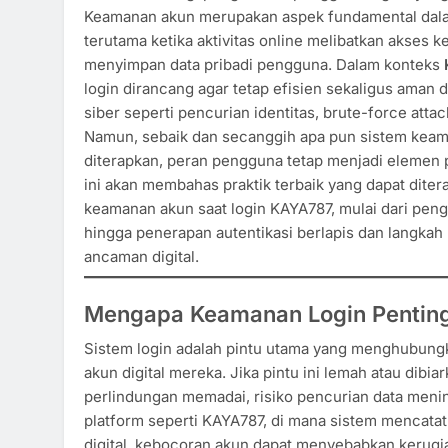
Keamanan akun merupakan aspek fundamental dalam
terutama ketika aktivitas online melibatkan akses k
menyimpan data pribadi pengguna. Dalam konteks
login dirancang agar tetap efisien sekaligus aman 
siber seperti pencurian identitas, brute-force atta
Namun, sebaik dan secanggih apa pun sistem kea
diterapkan, peran pengguna tetap menjadi elemen pa
ini akan membahas praktik terbaik yang dapat dite
keamanan akun saat login KAYA787, mulai dari peng
hingga penerapan autentikasi berlapis dan langka
ancaman digital.
Mengapa Keamanan Login Pentin
Sistem login adalah pintu utama yang menghubun
akun digital mereka. Jika pintu ini lemah atau dibia
perlindungan memadai, risiko pencurian data menin
platform seperti KAYA787, di mana sistem mencatat 
digital, kebocoran akun dapat menyebabkan kerugia