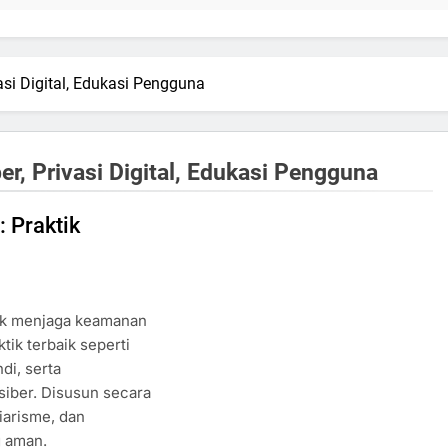
asi Digital, Edukasi Pengguna
r, Privasi Digital, Edukasi Pengguna
 Praktik
tuk menjaga keamanan
tik terbaik seperti
di, serta
siber. Disusun secara
iarisme, dan
g aman.