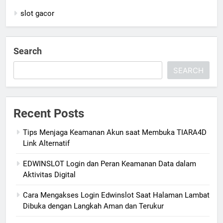
slot gacor
Search
SEARCH
Recent Posts
Tips Menjaga Keamanan Akun saat Membuka TIARA4D
Link Alternatif
EDWINSLOT Login dan Peran Keamanan Data dalam
Aktivitas Digital
Cara Mengakses Login Edwinslot Saat Halaman Lambat
Dibuka dengan Langkah Aman dan Terukur