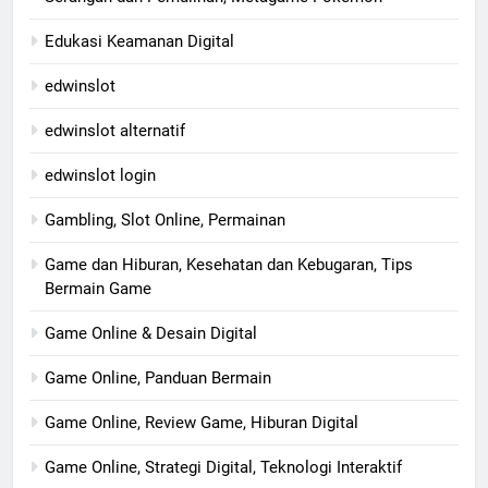
Edukasi Keamanan Digital
edwinslot
edwinslot alternatif
edwinslot login
Gambling, Slot Online, Permainan
Game dan Hiburan, Kesehatan dan Kebugaran, Tips
Bermain Game
Game Online & Desain Digital
Game Online, Panduan Bermain
Game Online, Review Game, Hiburan Digital
Game Online, Strategi Digital, Teknologi Interaktif