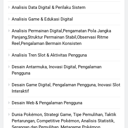
Analisis Data Digital & Perilaku Sistem
Analisis Game & Edukasi Digital
Analisis Permainan Digital,Pengamatan Pola Jangka
Panjang,Struktur Permainan Stabil,Observasi Ritme
Reel,Pengalaman Bermain Konsisten
Analisis Tren Slot & Aktivitas Pengguna
Desain Antarmuka, Inovasi Digital, Pengalaman
Pengguna
Desain Game Digital, Pengalaman Pengguna, Inovasi Slot
Interaktif
Desain Web & Pengalaman Pengguna
Dunia Pokémon, Strategi Game, Tipe Pemulihan, Taktik
Pertarungan, Competitive Pokémon, Analisis Statistik,
Serangan dan Pemulihan, Metagame Pokémon