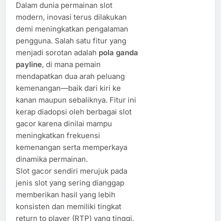
Dalam dunia permainan slot
modern, inovasi terus dilakukan
demi meningkatkan pengalaman
pengguna. Salah satu fitur yang
menjadi sorotan adalah
pola ganda
payline
, di mana pemain
mendapatkan dua arah peluang
kemenangan—baik dari kiri ke
kanan maupun sebaliknya. Fitur ini
kerap diadopsi oleh berbagai slot
gacor karena dinilai mampu
meningkatkan frekuensi
kemenangan serta memperkaya
dinamika permainan.
Slot gacor sendiri merujuk pada
jenis slot yang sering dianggap
memberikan hasil yang lebih
konsisten dan memiliki tingkat
return to player (RTP) yang tinggi.