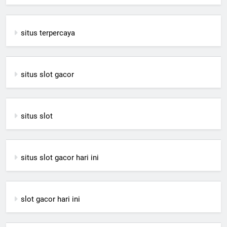
situs terpercaya
situs slot gacor
situs slot
situs slot gacor hari ini
slot gacor hari ini