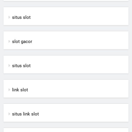
situs slot
slot gacor
situs slot
link slot
situs link slot