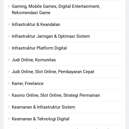
Gaming, Mobile Games, Digital Entertainment,
Rekomendasi Game
Infrastruktur & Keandalan
Infrastruktur Jaringan & Optimasi Sistem
Infrastruktur Platform Digital
Judi Online, Komunitas
Judi Online, Slot Online, Pembayaran Cepat
Karier, Freelance
Kasino Online, Slot Online, Strategi Permainan
Keamanan & Infrastruktur Sistem
Keamanan & Teknologi Digital