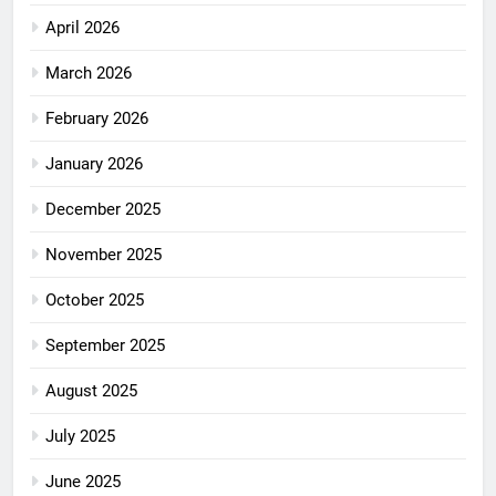
April 2026
March 2026
February 2026
January 2026
December 2025
November 2025
October 2025
September 2025
August 2025
July 2025
June 2025