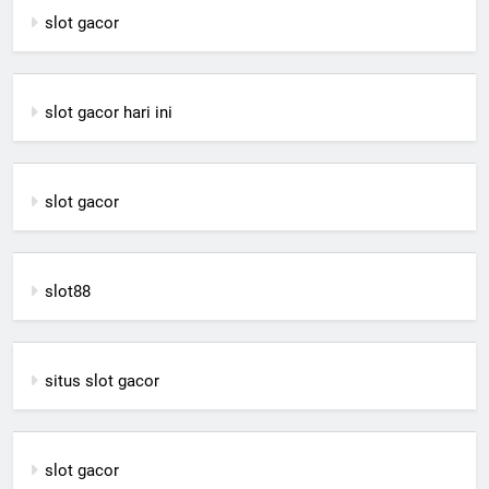
slot gacor
slot gacor hari ini
slot gacor
slot88
situs slot gacor
slot gacor