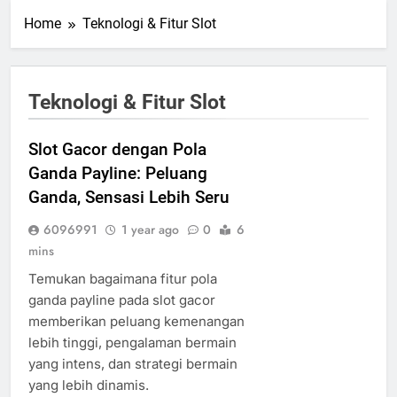
Home
Teknologi & Fitur Slot
Teknologi & Fitur Slot
Slot Gacor dengan Pola
Ganda Payline: Peluang
Ganda, Sensasi Lebih Seru
6096991
1 year ago
0
6
mins
Temukan bagaimana fitur pola
ganda payline pada slot gacor
memberikan peluang kemenangan
lebih tinggi, pengalaman bermain
yang intens, dan strategi bermain
yang lebih dinamis.