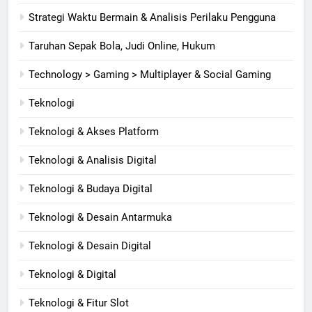
Strategi Waktu Bermain & Analisis Perilaku Pengguna
Taruhan Sepak Bola, Judi Online, Hukum
Technology > Gaming > Multiplayer & Social Gaming
Teknologi
Teknologi & Akses Platform
Teknologi & Analisis Digital
Teknologi & Budaya Digital
Teknologi & Desain Antarmuka
Teknologi & Desain Digital
Teknologi & Digital
Teknologi & Fitur Slot