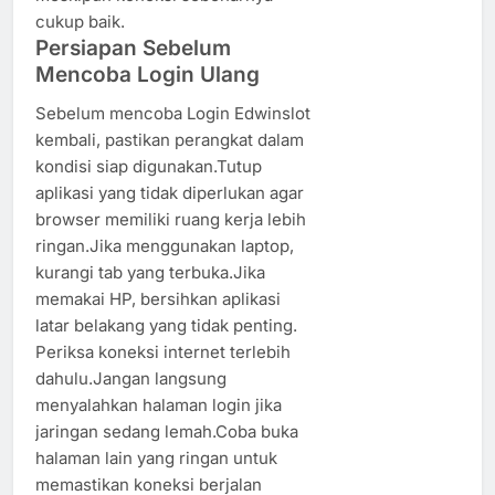
cukup baik.
Persiapan Sebelum
Mencoba Login Ulang
Sebelum mencoba Login Edwinslot
kembali, pastikan perangkat dalam
kondisi siap digunakan.Tutup
aplikasi yang tidak diperlukan agar
browser memiliki ruang kerja lebih
ringan.Jika menggunakan laptop,
kurangi tab yang terbuka.Jika
memakai HP, bersihkan aplikasi
latar belakang yang tidak penting.
Periksa koneksi internet terlebih
dahulu.Jangan langsung
menyalahkan halaman login jika
jaringan sedang lemah.Coba buka
halaman lain yang ringan untuk
memastikan koneksi berjalan