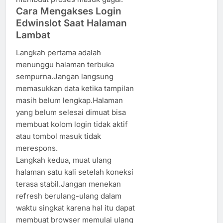
Cara Mengakses Login
Edwinslot Saat Halaman
Lambat
Langkah pertama adalah
menunggu halaman terbuka
sempurna.Jangan langsung
memasukkan data ketika tampilan
masih belum lengkap.Halaman
yang belum selesai dimuat bisa
membuat kolom login tidak aktif
atau tombol masuk tidak
merespons.
Langkah kedua, muat ulang
halaman satu kali setelah koneksi
terasa stabil.Jangan menekan
refresh berulang-ulang dalam
waktu singkat karena hal itu dapat
membuat browser memulai ulang