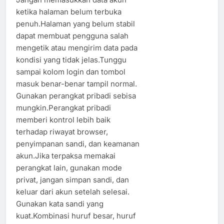
ketika halaman belum terbuka
penuh.Halaman yang belum stabil
dapat membuat pengguna salah
mengetik atau mengirim data pada
kondisi yang tidak jelas.Tunggu
sampai kolom login dan tombol
masuk benar-benar tampil normal.
Gunakan perangkat pribadi sebisa
mungkin.Perangkat pribadi
memberi kontrol lebih baik
terhadap riwayat browser,
penyimpanan sandi, dan keamanan
akun.Jika terpaksa memakai
perangkat lain, gunakan mode
privat, jangan simpan sandi, dan
keluar dari akun setelah selesai.
Gunakan kata sandi yang
kuat.Kombinasi huruf besar, huruf