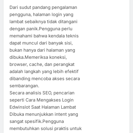
Dari sudut pandang pengalaman
pengguna, halaman login yang
lambat sebaiknya tidak ditangani
dengan panik.Pengguna perlu
memahami bahwa kendala teknis
dapat muncul dari banyak sisi,
bukan hanya dari halaman yang
dibuka.Memeriksa koneksi,
browser, cache, dan perangkat
adalah langkah yang lebih efektif
dibanding mencoba akses secara
sembarangan.
Secara analisis SEO, pencarian
seperti Cara Mengakses Login
Edwinslot Saat Halaman Lambat
Dibuka menunjukkan intent yang
sangat spesifik.Pengguna
membutuhkan solusi praktis untuk