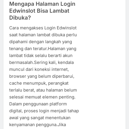
Mengapa Halaman Login
Edwinslot Bisa Lambat
Dibuka?
Cara mengakses Login Edwinslot
saat halaman lambat dibuka perlu
dipahami dengan langkah yang
tenang dan teratur.Halaman yang
lambat tidak selalu berarti akun
bermasalah.Sering kali, kendala
muncul dari koneksi internet,
browser yang belum diperbarui,
cache menumpuk, perangkat
terlalu berat, atau halaman belum
selesai memuat elemen penting.
Dalam penggunaan platform
digital, proses login menjadi tahap
awal yang sangat menentukan
kenyamanan pengguna.Jika