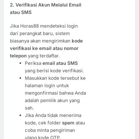
2. Verifikasi Akun Melalui Email
atau SMS
Jika Horas88 mendeteksi login
dari perangkat baru, sistem
biasanya akan mengirimkan
kode
verifikasi ke email atau nomor
telepon
yang terdaftar.
Periksa
email atau SMS
yang berisi kode verifikasi.
Masukkan kode tersebut ke
halaman login untuk
mengonfirmasi bahwa Anda
adalah pemilik akun yang
sah.
Jika Anda tidak menerima
kode, cek folder
spam
atau
coba minta pengiriman
ulang kode OTP.