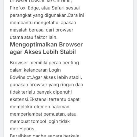
browser bawaan ke Chrome,
Firefox, Edge, atau Safari sesuai
perangkat yang digunakan.Cara ini
membantu mengetahui apakah
masalah berasal dari browser
utama atau faktor lain.
Mengoptimalkan Browser
agar Akses Lebih Stabil
Browser memiliki peran penting
dalam kelancaran Login
Edwinslot.Agar akses lebih stabil,
gunakan browser yang ringan dan
tidak terlalu banyak dipenuhi
ekstensi.Ekstensi tertentu dapat
memblokir elemen halaman,
memperlambat pemuatan, atau
membuat tombol login tidak
merespons.
Bersihkan cache secara berkala,