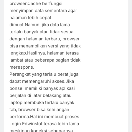
browser.Cache berfungsi
menyimpan data sementara agar
halaman lebih cepat
dimuat.Namun, jika data lama
terlalu banyak atau tidak sesuai
dengan halaman terbaru, browser
bisa menampilkan versi yang tidak
lengkap.Hasilnya, halaman terasa
lambat atau beberapa bagian tidak
merespons.
Perangkat yang terlalu berat juga
dapat memengaruhi akses.Jika
ponsel memiliki banyak aplikasi
berjalan di latar belakang atau
laptop membuka terlalu banyak
tab, browser bisa kehilangan
performa.Hal ini membuat proses
Login Edwinslot terasa lebih lama
meskipun koneksi sebenarnya