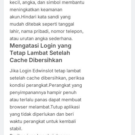
kecil, angka, dan simbol membantu
meningkatkan keamanan
akun.Hindari kata sandi yang
mudah ditebak seperti tanggal
lahir, nama pribadi, nomor telepon,
atau urutan angka sederhana.
Mengatasi Login yang
Tetap Lambat Setelah
Cache Dibersihkan
Jika Login Edwinslot tetap lambat
setelah cache dibersihkan, periksa
kondisi perangkat.Perangkat yang
penyimpanannya hampir penuh
atau terlalu panas dapat membuat
browser melambat.Tutup aplikasi
yang tidak diperlukan dan beri
waktu perangkat untuk kembali
stabil.