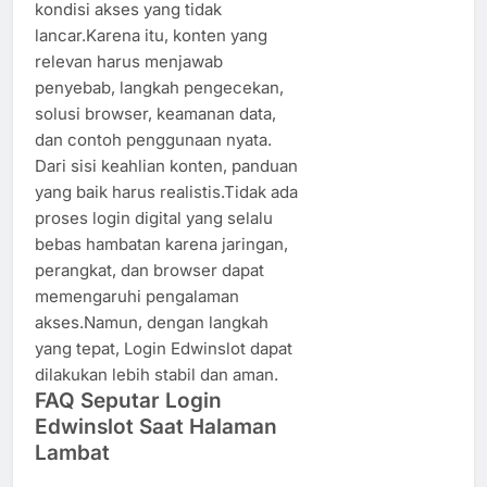
kondisi akses yang tidak
lancar.Karena itu, konten yang
relevan harus menjawab
penyebab, langkah pengecekan,
solusi browser, keamanan data,
dan contoh penggunaan nyata.
Dari sisi keahlian konten, panduan
yang baik harus realistis.Tidak ada
proses login digital yang selalu
bebas hambatan karena jaringan,
perangkat, dan browser dapat
memengaruhi pengalaman
akses.Namun, dengan langkah
yang tepat, Login Edwinslot dapat
dilakukan lebih stabil dan aman.
FAQ Seputar Login
Edwinslot Saat Halaman
Lambat