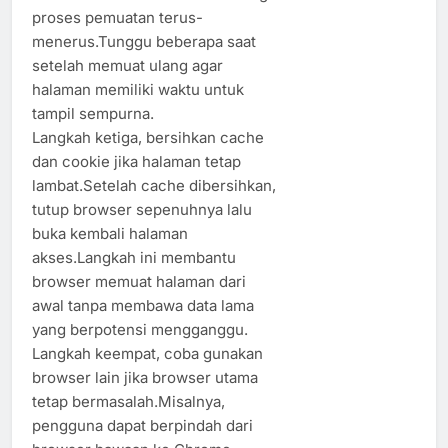
proses pemuatan terus-
menerus.Tunggu beberapa saat
setelah memuat ulang agar
halaman memiliki waktu untuk
tampil sempurna.
Langkah ketiga, bersihkan cache
dan cookie jika halaman tetap
lambat.Setelah cache dibersihkan,
tutup browser sepenuhnya lalu
buka kembali halaman
akses.Langkah ini membantu
browser memuat halaman dari
awal tanpa membawa data lama
yang berpotensi mengganggu.
Langkah keempat, coba gunakan
browser lain jika browser utama
tetap bermasalah.Misalnya,
pengguna dapat berpindah dari