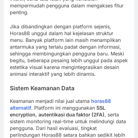
mempermudah pengguna dalam mengakses fitur
penting.
Jika dibandingkan dengan platform sejenis,
Horas88 unggul dalam hal kejelasan struktur
menu. Banyak platform lain masih menampilkan
antarmuka yang terlalu padat dengan informasi,
sehingga membingungkan pengguna baru. Meski
begitu, beberapa pesaing lebih unggul pada aspek
estetika visual karena mengintegrasikan desain
animasi interaktif yang lebih dinamis.
Sistem Keamanan Data
Keamanan menjadi nilai jual utama
horas88
alternatif
. Platform ini menggunakan
SSL
encryption
,
autentikasi dua faktor (2FA)
, serta
sistem monitoring real-time untuk melindungi data
pengguna. Dari hasil evaluasi, tingkat
perlindungan Horas88 setara bahkan sedikit lebih