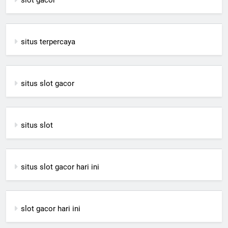
slot gacor
situs terpercaya
situs slot gacor
situs slot
situs slot gacor hari ini
slot gacor hari ini