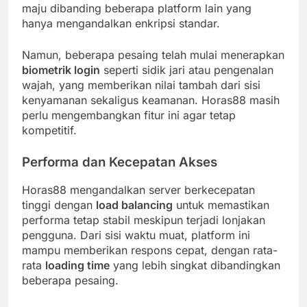
maju dibanding beberapa platform lain yang
hanya mengandalkan enkripsi standar.
Namun, beberapa pesaing telah mulai menerapkan
biometrik login
seperti sidik jari atau pengenalan
wajah, yang memberikan nilai tambah dari sisi
kenyamanan sekaligus keamanan. Horas88 masih
perlu mengembangkan fitur ini agar tetap
kompetitif.
Performa dan Kecepatan Akses
Horas88 mengandalkan server berkecepatan
tinggi dengan
load balancing
untuk memastikan
performa tetap stabil meskipun terjadi lonjakan
pengguna. Dari sisi waktu muat, platform ini
mampu memberikan respons cepat, dengan rata-
rata
loading time
yang lebih singkat dibandingkan
beberapa pesaing.