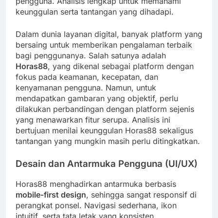
pengguna. Analisis lengkap untuk memahami
keunggulan serta tantangan yang dihadapi.
Dalam dunia layanan digital, banyak platform yang
bersaing untuk memberikan pengalaman terbaik
bagi penggunanya. Salah satunya adalah
Horas88
, yang dikenal sebagai platform dengan
fokus pada keamanan, kecepatan, dan
kenyamanan pengguna. Namun, untuk
mendapatkan gambaran yang objektif, perlu
dilakukan perbandingan dengan platform sejenis
yang menawarkan fitur serupa. Analisis ini
bertujuan menilai keunggulan Horas88 sekaligus
tantangan yang mungkin masih perlu ditingkatkan.
Desain dan Antarmuka Pengguna (UI/UX)
Horas88 menghadirkan antarmuka berbasis
mobile-first design
, sehingga sangat responsif di
perangkat ponsel. Navigasi sederhana, ikon
intuitif, serta tata letak yang konsisten