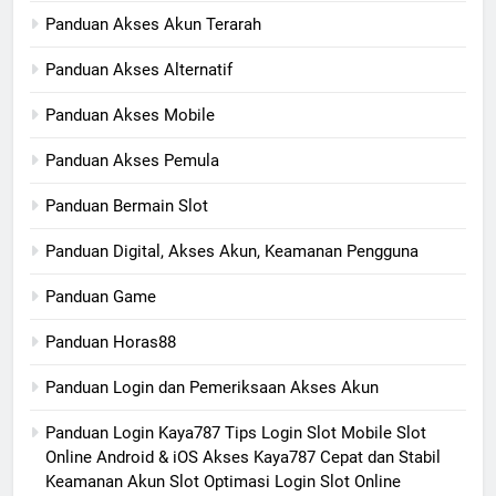
Panduan Akses Akun Terarah
Panduan Akses Alternatif
Panduan Akses Mobile
Panduan Akses Pemula
Panduan Bermain Slot
Panduan Digital, Akses Akun, Keamanan Pengguna
Panduan Game
Panduan Horas88
Panduan Login dan Pemeriksaan Akses Akun
Panduan Login Kaya787 Tips Login Slot Mobile Slot
Online Android & iOS Akses Kaya787 Cepat dan Stabil
Keamanan Akun Slot Optimasi Login Slot Online