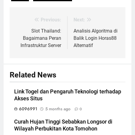
Previous:
Next:
Post
navigation
Slot Thailand:
Analisis Algoritma di
Bagaimana Peran
Balik Login Horas88
Infrastruktur Server
Alternatif
Related News
Link Togel dan Pengaruh Teknologi terhadap
Akses Situs
6096991
5 months ago
0
Curah Hujan Tinggi Sebabkan Longsor di
Wilayah Perbukitan Kota Tomohon