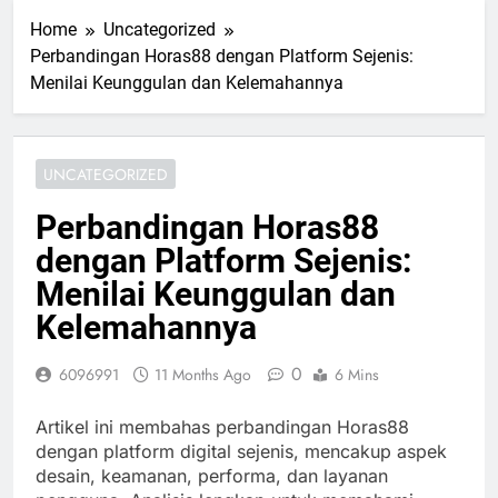
Home
Uncategorized
Perbandingan Horas88 dengan Platform Sejenis:
Menilai Keunggulan dan Kelemahannya
UNCATEGORIZED
Perbandingan Horas88
dengan Platform Sejenis:
Menilai Keunggulan dan
Kelemahannya
0
6096991
11 Months Ago
6 Mins
Artikel ini membahas perbandingan Horas88
dengan platform digital sejenis, mencakup aspek
desain, keamanan, performa, dan layanan