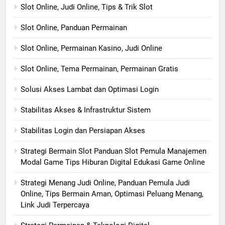
Slot Online, Judi Online, Tips & Trik Slot
Slot Online, Panduan Permainan
Slot Online, Permainan Kasino, Judi Online
Slot Online, Tema Permainan, Permainan Gratis
Solusi Akses Lambat dan Optimasi Login
Stabilitas Akses & Infrastruktur Sistem
Stabilitas Login dan Persiapan Akses
Strategi Bermain Slot Panduan Slot Pemula Manajemen
Modal Game Tips Hiburan Digital Edukasi Game Online
Strategi Menang Judi Online, Panduan Pemula Judi
Online, Tips Bermain Aman, Optimasi Peluang Menang,
Link Judi Terpercaya