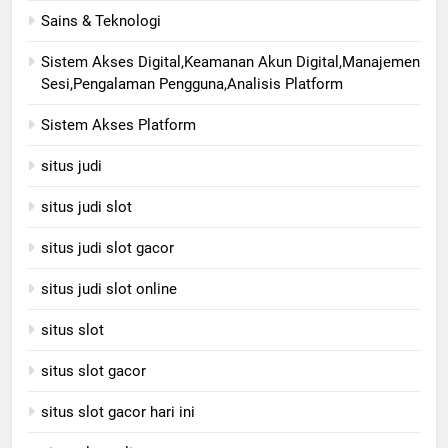
Sains & Teknologi
Sistem Akses Digital,Keamanan Akun Digital,Manajemen
Sesi,Pengalaman Pengguna,Analisis Platform
Sistem Akses Platform
situs judi
situs judi slot
situs judi slot gacor
situs judi slot online
situs slot
situs slot gacor
situs slot gacor hari ini