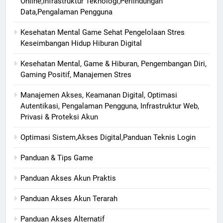
Online,Infrastruktur Teknologi,Perlindungan
Data,Pengalaman Pengguna
Kesehatan Mental Game Sehat Pengelolaan Stres
Keseimbangan Hidup Hiburan Digital
Kesehatan Mental, Game & Hiburan, Pengembangan Diri,
Gaming Positif, Manajemen Stres
Manajemen Akses, Keamanan Digital, Optimasi
Autentikasi, Pengalaman Pengguna, Infrastruktur Web,
Privasi & Proteksi Akun
Optimasi Sistem,Akses Digital,Panduan Teknis Login
Panduan & Tips Game
Panduan Akses Akun Praktis
Panduan Akses Akun Terarah
Panduan Akses Alternatif