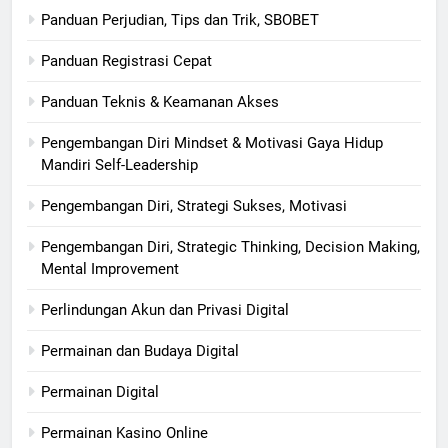
Panduan Perjudian, Tips dan Trik, SBOBET
Panduan Registrasi Cepat
Panduan Teknis & Keamanan Akses
Pengembangan Diri Mindset & Motivasi Gaya Hidup
Mandiri Self-Leadership
Pengembangan Diri, Strategi Sukses, Motivasi
Pengembangan Diri, Strategic Thinking, Decision Making,
Mental Improvement
Perlindungan Akun dan Privasi Digital
Permainan dan Budaya Digital
Permainan Digital
Permainan Kasino Online