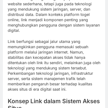
website sederhana, tetapi juga pada teknologi
yang mendukung sistem jaringan, server, dan
distribusi data. Dalam konteks platform togel
online, link menjadi komponen penting yang
menghubungkan pengguna dengan sistem layanan
digital.
Link berfungsi sebagai jalur utama yang
memungkinkan pengguna memasuki sebuah
platform melalui jaringan internet. Namun,
stabilitas dan kecepatan akses tidak hanya
ditentukan oleh link itu sendiri, melainkan juga oleh
teknologi yang mendukung sistem tersebut.
Perkembangan teknologi jaringan, infrastruktur
server, serta sistem manajemen trafik telah
memberikan pengaruh besar terhadap kualitas
akses situs di era digital saat ini.
Konsep Link dalam Sistem Akses