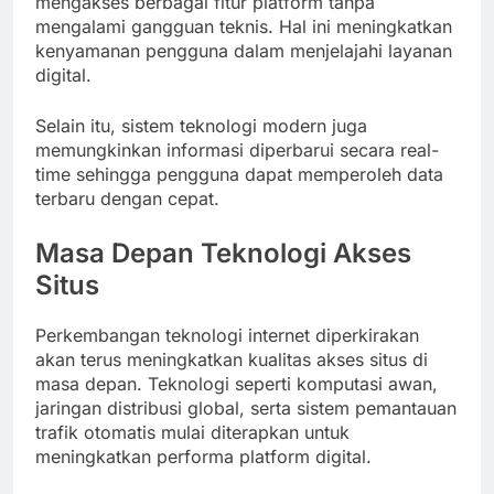
mengakses berbagai fitur platform tanpa
mengalami gangguan teknis. Hal ini meningkatkan
kenyamanan pengguna dalam menjelajahi layanan
digital.
Selain itu, sistem teknologi modern juga
memungkinkan informasi diperbarui secara real-
time sehingga pengguna dapat memperoleh data
terbaru dengan cepat.
Masa Depan Teknologi Akses
Situs
Perkembangan teknologi internet diperkirakan
akan terus meningkatkan kualitas akses situs di
masa depan. Teknologi seperti komputasi awan,
jaringan distribusi global, serta sistem pemantauan
trafik otomatis mulai diterapkan untuk
meningkatkan performa platform digital.