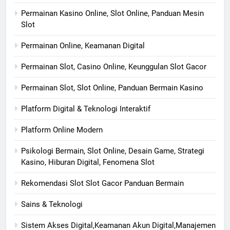
Permainan Kasino Online, Slot Online, Panduan Mesin
Slot
Permainan Online, Keamanan Digital
Permainan Slot, Casino Online, Keunggulan Slot Gacor
Permainan Slot, Slot Online, Panduan Bermain Kasino
Platform Digital & Teknologi Interaktif
Platform Online Modern
Psikologi Bermain, Slot Online, Desain Game, Strategi
Kasino, Hiburan Digital, Fenomena Slot
Rekomendasi Slot Slot Gacor Panduan Bermain
Sains & Teknologi
Sistem Akses Digital,Keamanan Akun Digital,Manajemen