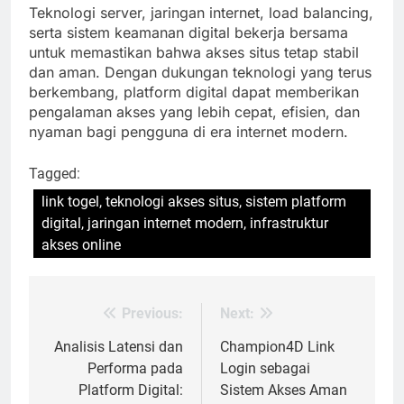
Teknologi server, jaringan internet, load balancing,
serta sistem keamanan digital bekerja bersama
untuk memastikan bahwa akses situs tetap stabil
dan aman. Dengan dukungan teknologi yang terus
berkembang, platform digital dapat memberikan
pengalaman akses yang lebih cepat, efisien, dan
nyaman bagi pengguna di era internet modern.
Tagged:
link togel, teknologi akses situs, sistem platform
digital, jaringan internet modern, infrastruktur
akses online
Previous:
Next:
Post
navigation
Analisis Latensi dan
Champion4D Link
Performa pada
Login sebagai
Platform Digital:
Sistem Akses Aman