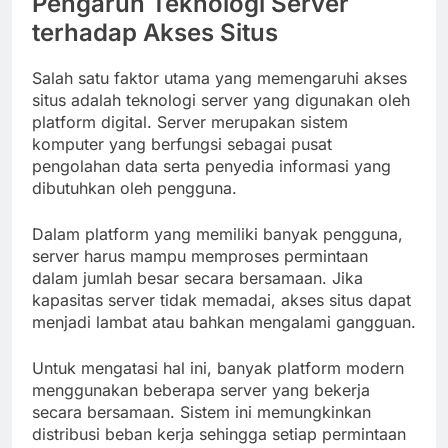
Pengaruh Teknologi Server
terhadap Akses Situs
Salah satu faktor utama yang memengaruhi akses
situs adalah teknologi server yang digunakan oleh
platform digital. Server merupakan sistem
komputer yang berfungsi sebagai pusat
pengolahan data serta penyedia informasi yang
dibutuhkan oleh pengguna.
Dalam platform yang memiliki banyak pengguna,
server harus mampu memproses permintaan
dalam jumlah besar secara bersamaan. Jika
kapasitas server tidak memadai, akses situs dapat
menjadi lambat atau bahkan mengalami gangguan.
Untuk mengatasi hal ini, banyak platform modern
menggunakan beberapa server yang bekerja
secara bersamaan. Sistem ini memungkinkan
distribusi beban kerja sehingga setiap permintaan