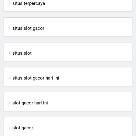
situs terpercaya
situs slot gacor
situs slot
situs slot gacor hari ini
slot gacor hari ini
slot gacor