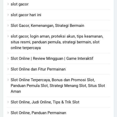
slot gacor
slot gacor hari ini
Slot Gacor, Kemenangan, Strategi Bermain
slot gacor, login aman, proteksi akun, tips keamanan,
situs resmi, panduan pemula, strategi bermain, slot
online terpercaya
Slot Online | Review Mingguan | Game Interaktif
Slot Online dan Fitur Permainan
Slot Online Terpercaya, Bonus dan Promosi Slot,
Panduan Pemula Slot, Strategi Menang Slot, Situs Slot
Aman
Slot Online, Judi Online, Tips & Trik Slot
Slot Online, Panduan Permainan