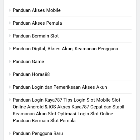
Panduan Akses Mobile
Panduan Akses Pemula
Panduan Bermain Slot
Panduan Digital, Akses Akun, Keamanan Pengguna
Panduan Game
Panduan Horas88
Panduan Login dan Pemeriksaan Akses Akun
Panduan Login Kaya787 Tips Login Slot Mobile Slot
Online Android & iOS Akses Kaya787 Cepat dan Stabil
Keamanan Akun Slot Optimasi Login Slot Online
Panduan Bermain Slot Pemula
Panduan Pengguna Baru