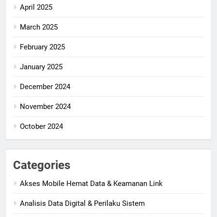
April 2025
March 2025
February 2025
January 2025
December 2024
November 2024
October 2024
Categories
Akses Mobile Hemat Data & Keamanan Link
Analisis Data Digital & Perilaku Sistem