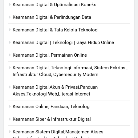
Keamanan Digital & Optimalisasi Koneksi
Keamanan Digital & Perlindungan Data
Keamanan Digital & Tata Kelola Teknologi
Keamanan Digital | Teknologi | Gaya Hidup Online
Keamanan Digital, Permainan Online
Keamanan Digital, Teknologi Informasi, Sistem Enkripsi,
Infrastruktur Cloud, Cybersecurity Modern
Keamanan Digital,Akun & Privasi,Panduan
Akses,Teknologi Web,Literasi Internet
Keamanan Online, Panduan, Teknologi
Keamanan Siber & Infrastruktur Digital
Keamanan Sistem Digital,Manajemen Akses