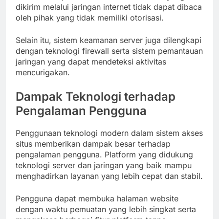
dikirim melalui jaringan internet tidak dapat dibaca
oleh pihak yang tidak memiliki otorisasi.
Selain itu, sistem keamanan server juga dilengkapi
dengan teknologi firewall serta sistem pemantauan
jaringan yang dapat mendeteksi aktivitas
mencurigakan.
Dampak Teknologi terhadap
Pengalaman Pengguna
Penggunaan teknologi modern dalam sistem akses
situs memberikan dampak besar terhadap
pengalaman pengguna. Platform yang didukung
teknologi server dan jaringan yang baik mampu
menghadirkan layanan yang lebih cepat dan stabil.
Pengguna dapat membuka halaman website
dengan waktu pemuatan yang lebih singkat serta