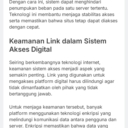
Dengan cara ini, sistem dapat menghindari
penumpukan beban pada satu server tertentu.
Teknologi ini membantu menjaga stabilitas akses
serta memastikan bahwa situs tetap dapat diakses
dengan cepat.
Keamanan Link dalam Sistem
Akses Digital
Seiring berkembangnya teknologi internet,
keamanan sistem akses menjadi aspek yang
semakin penting. Link yang digunakan untuk
mengakses platform digital harus dilindungi agar
tidak dimanfaatkan oleh pihak yang tidak
bertanggung jawab.
Untuk menjaga keamanan tersebut, banyak
platform menggunakan teknologi enkripsi yang
melindungi komunikasi data antara pengguna dan
server. Enkripsi memastikan bahwa data yang