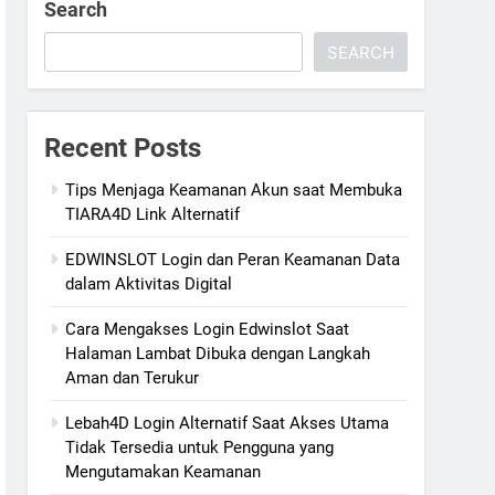
Search
SEARCH
Recent Posts
Tips Menjaga Keamanan Akun saat Membuka
TIARA4D Link Alternatif
EDWINSLOT Login dan Peran Keamanan Data
dalam Aktivitas Digital
Cara Mengakses Login Edwinslot Saat
Halaman Lambat Dibuka dengan Langkah
Aman dan Terukur
Lebah4D Login Alternatif Saat Akses Utama
Tidak Tersedia untuk Pengguna yang
Mengutamakan Keamanan