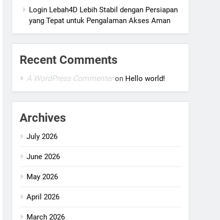
Login Lebah4D Lebih Stabil dengan Persiapan
yang Tepat untuk Pengalaman Akses Aman
Recent Comments
A WordPress Commenter
on
Hello world!
Archives
July 2026
June 2026
May 2026
April 2026
March 2026