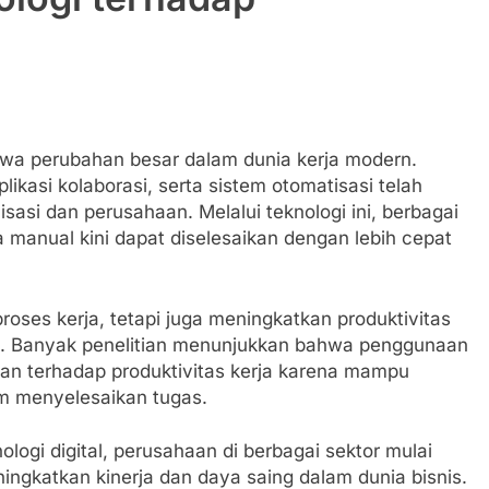
wa perubahan besar dalam dunia kerja modern.
plikasi kolaborasi, serta sistem otomatisasi telah
sasi dan perusahaan. Melalui teknologi ini, berbagai
manual kini dapat diselesaikan dengan lebih cepat
ses kerja, tetapi juga meningkatkan produktivitas
n. Banyak penelitian menunjukkan bahwa penggunaan
ikan terhadap produktivitas kerja karena mampu
am menyelesaikan tugas.
ogi digital, perusahaan di berbagai sektor mulai
ingkatkan kinerja dan daya saing dalam dunia bisnis.