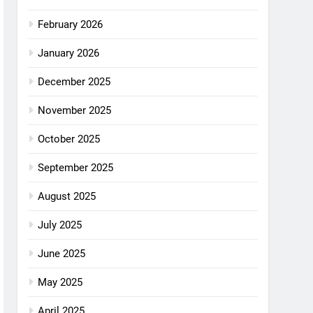
February 2026
January 2026
December 2025
November 2025
October 2025
September 2025
August 2025
July 2025
June 2025
May 2025
April 2025