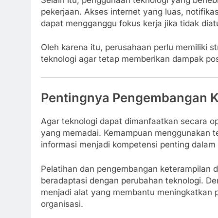
pekerjaan. Akses internet yang luas, notifika
dapat mengganggu fokus kerja jika tidak diat
Oleh karena itu, perusahaan perlu memiliki 
teknologi agar tetap memberikan dampak posit
Pentingnya Pengembangan Ke
Agar teknologi dapat dimanfaatkan secara opt
yang memadai. Kemampuan menggunakan tekn
informasi menjadi kompetensi penting dalam 
Pelatihan dan pengembangan keterampilan di
beradaptasi dengan perubahan teknologi. Den
menjadi alat yang membantu meningkatkan pr
organisasi.