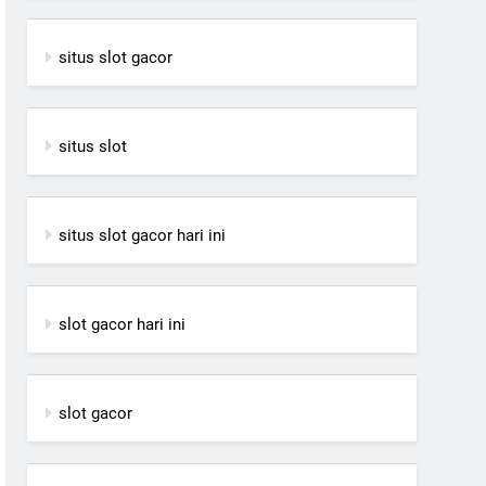
situs slot gacor
situs slot
situs slot gacor hari ini
slot gacor hari ini
slot gacor