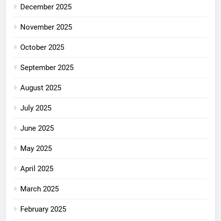
December 2025
November 2025
October 2025
September 2025
August 2025
July 2025
June 2025
May 2025
April 2025
March 2025
February 2025