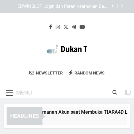
Skip
Cara Mengakses Login Edwinslot Saat Halaman
to
Lambat Dibuka dengan Langkah Aman dan
Terukur
content
Lebah4D Login Alternatif Saat Akses Utama
Tidak Tersedia untuk Pengguna yang
Mengutamakan Keamanan
Tips Menjaga Keamanan Akun saat Membuka
TIARA4D Link Alternatif
EDWINSLOT Login dan Peran Keamanan Data
dalam Aktivitas Digital
Cara Mengakses Login Edwinslot Saat Halaman
Lambat Dibuka dengan Langkah Aman dan
Dukan T
Terukur
Temukan Produk Kesehatan Dan Suplemen
Lebah4D Login Alternatif Saat Akses Utama
NEWSLETTER
RANDOM NEWS
Tidak Tersedia untuk Pengguna yang
Terbaik Di Dukan T.
Mengutamakan Keamanan
MENU
ps Menjaga Keamanan Akun saat Membuka TIARA4D Link Alter
HEADLINES
eeks Ago