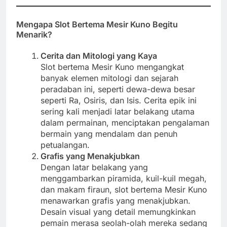
Mengapa Slot Bertema Mesir Kuno Begitu
Menarik?
Cerita dan Mitologi yang Kaya
Slot bertema Mesir Kuno mengangkat
banyak elemen mitologi dan sejarah
peradaban ini, seperti dewa-dewa besar
seperti Ra, Osiris, dan Isis. Cerita epik ini
sering kali menjadi latar belakang utama
dalam permainan, menciptakan pengalaman
bermain yang mendalam dan penuh
petualangan.
Grafis yang Menakjubkan
Dengan latar belakang yang
menggambarkan piramida, kuil-kuil megah,
dan makam firaun, slot bertema Mesir Kuno
menawarkan grafis yang menakjubkan.
Desain visual yang detail memungkinkan
pemain merasa seolah-olah mereka sedang