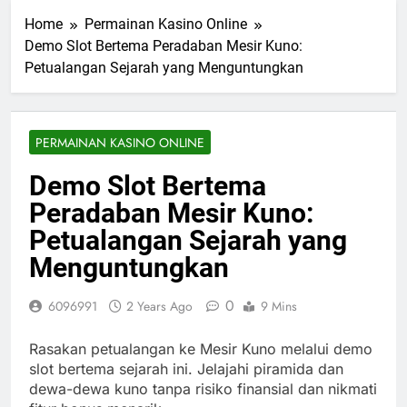
Home
Permainan Kasino Online
Demo Slot Bertema Peradaban Mesir Kuno:
Petualangan Sejarah yang Menguntungkan
PERMAINAN KASINO ONLINE
Demo Slot Bertema
Peradaban Mesir Kuno:
Petualangan Sejarah yang
Menguntungkan
0
6096991
2 Years Ago
9 Mins
Rasakan petualangan ke Mesir Kuno melalui demo
slot bertema sejarah ini. Jelajahi piramida dan
dewa-dewa kuno tanpa risiko finansial dan nikmati