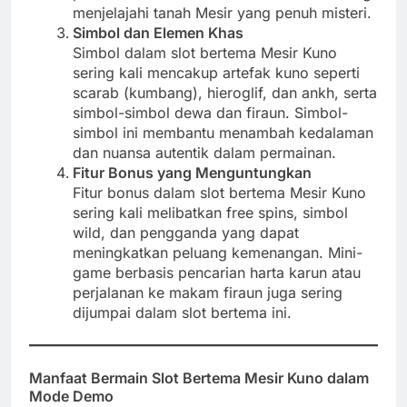
menjelajahi tanah Mesir yang penuh misteri.
Simbol dan Elemen Khas
Simbol dalam slot bertema Mesir Kuno
sering kali mencakup artefak kuno seperti
scarab (kumbang), hieroglif, dan ankh, serta
simbol-simbol dewa dan firaun. Simbol-
simbol ini membantu menambah kedalaman
dan nuansa autentik dalam permainan.
Fitur Bonus yang Menguntungkan
Fitur bonus dalam slot bertema Mesir Kuno
sering kali melibatkan free spins, simbol
wild, dan pengganda yang dapat
meningkatkan peluang kemenangan. Mini-
game berbasis pencarian harta karun atau
perjalanan ke makam firaun juga sering
dijumpai dalam slot bertema ini.
Manfaat Bermain Slot Bertema Mesir Kuno dalam
Mode Demo