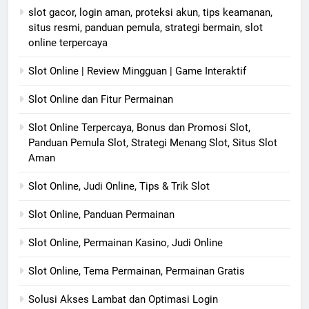
slot gacor, login aman, proteksi akun, tips keamanan,
situs resmi, panduan pemula, strategi bermain, slot
online terpercaya
Slot Online | Review Mingguan | Game Interaktif
Slot Online dan Fitur Permainan
Slot Online Terpercaya, Bonus dan Promosi Slot,
Panduan Pemula Slot, Strategi Menang Slot, Situs Slot
Aman
Slot Online, Judi Online, Tips & Trik Slot
Slot Online, Panduan Permainan
Slot Online, Permainan Kasino, Judi Online
Slot Online, Tema Permainan, Permainan Gratis
Solusi Akses Lambat dan Optimasi Login