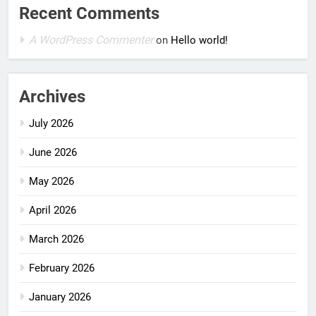
Recent Comments
A WordPress Commenter
on
Hello world!
Archives
July 2026
June 2026
May 2026
April 2026
March 2026
February 2026
January 2026