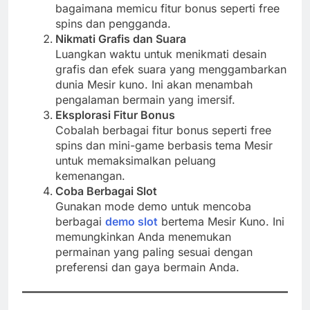
bagaimana memicu fitur bonus seperti free
spins dan pengganda.
Nikmati Grafis dan Suara
Luangkan waktu untuk menikmati desain
grafis dan efek suara yang menggambarkan
dunia Mesir kuno. Ini akan menambah
pengalaman bermain yang imersif.
Eksplorasi Fitur Bonus
Cobalah berbagai fitur bonus seperti free
spins dan mini-game berbasis tema Mesir
untuk memaksimalkan peluang
kemenangan.
Coba Berbagai Slot
Gunakan mode demo untuk mencoba
berbagai
demo slot
bertema Mesir Kuno. Ini
memungkinkan Anda menemukan
permainan yang paling sesuai dengan
preferensi dan gaya bermain Anda.