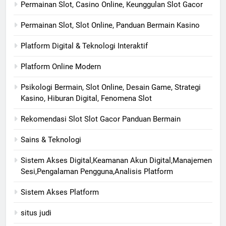
Permainan Slot, Casino Online, Keunggulan Slot Gacor
Permainan Slot, Slot Online, Panduan Bermain Kasino
Platform Digital & Teknologi Interaktif
Platform Online Modern
Psikologi Bermain, Slot Online, Desain Game, Strategi
Kasino, Hiburan Digital, Fenomena Slot
Rekomendasi Slot Slot Gacor Panduan Bermain
Sains & Teknologi
Sistem Akses Digital,Keamanan Akun Digital,Manajemen
Sesi,Pengalaman Pengguna,Analisis Platform
Sistem Akses Platform
situs judi