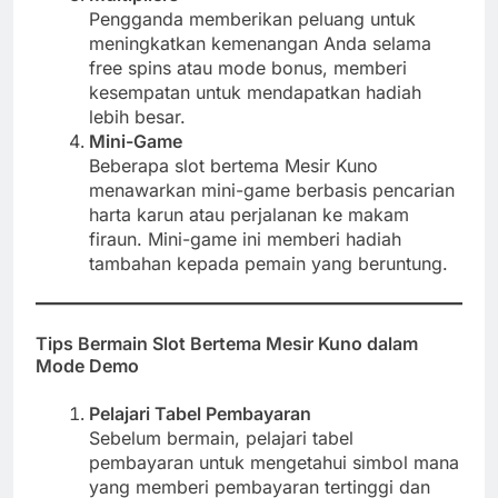
Pengganda memberikan peluang untuk
meningkatkan kemenangan Anda selama
free spins atau mode bonus, memberi
kesempatan untuk mendapatkan hadiah
lebih besar.
Mini-Game
Beberapa slot bertema Mesir Kuno
menawarkan mini-game berbasis pencarian
harta karun atau perjalanan ke makam
firaun. Mini-game ini memberi hadiah
tambahan kepada pemain yang beruntung.
Tips Bermain Slot Bertema Mesir Kuno dalam
Mode Demo
Pelajari Tabel Pembayaran
Sebelum bermain, pelajari tabel
pembayaran untuk mengetahui simbol mana
yang memberi pembayaran tertinggi dan