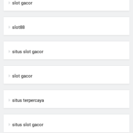
slot gacor
slot88
situs slot gacor
slot gacor
situs terpercaya
situs slot gacor