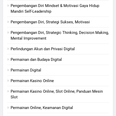
Pengembangan Diri Mindset & Motivasi Gaya Hidup
Mandiri Self-Leadership
Pengembangan Diri, Strategi Sukses, Motivasi
Pengembangan Diri, Strategic Thinking, Decision Making,
Mental Improvement
Perlindungan Akun dan Privasi Digital
Permainan dan Budaya Digital
Permainan Digital
Permainan Kasino Online
Permainan Kasino Online, Slot Online, Panduan Mesin
Slot
Permainan Online, Keamanan Digital