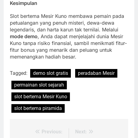
Kesimpulan
Slot bertema Mesir Kuno membawa pemain pada
petualangan yang penuh misteri, dewa-dewa
legendaris, dan harta karun tak ternilai. Melalui
mode demo
, Anda dapat menjelajahi dunia Mesir
Kuno tanpa risiko finansial, sambil menikmati fitur-
fitur bonus yang menarik dan peluang untuk
memenangkan hadiah besar.
Tagged:
demo slot gratis
peradaban Mesir
permainan slot sejarah
slot bertema Mesir Kuno
slot bertema piramida
Previous:
Next:
Post