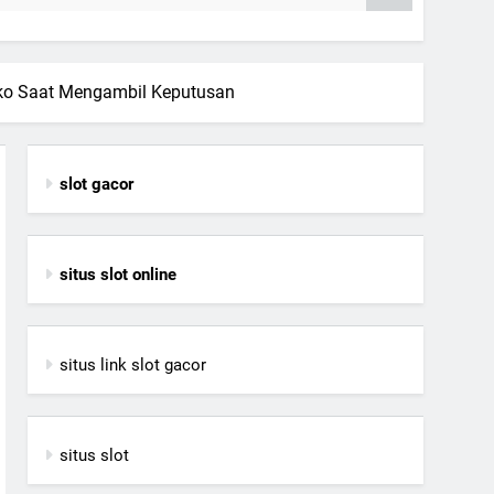
iko Saat Mengambil Keputusan
slot gacor
situs slot online
situs link slot gacor
situs slot