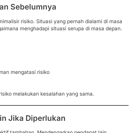
aman Sebelumnya
alisir risiko. Situasi yang pernah dialami di masa
aimana menghadapi situasi serupa di masa depan.
man mengatasi risiko
n
risiko melakukan kesalahan yang sama.
in Jika Diperlukan
ktif tambahan. Mendengarkan pendapat lain