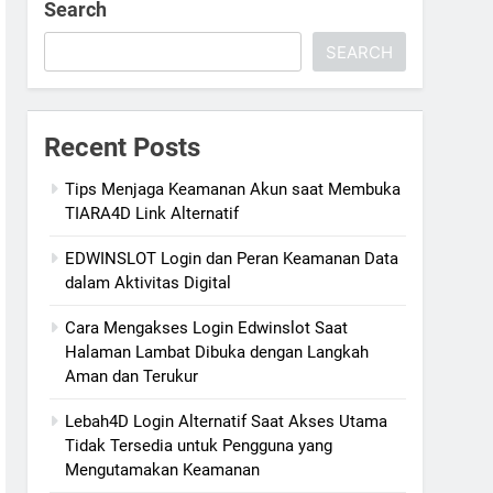
Search
SEARCH
Recent Posts
Tips Menjaga Keamanan Akun saat Membuka
TIARA4D Link Alternatif
EDWINSLOT Login dan Peran Keamanan Data
dalam Aktivitas Digital
Cara Mengakses Login Edwinslot Saat
Halaman Lambat Dibuka dengan Langkah
Aman dan Terukur
Lebah4D Login Alternatif Saat Akses Utama
Tidak Tersedia untuk Pengguna yang
Mengutamakan Keamanan