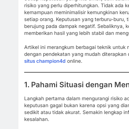
risiko yang perlu diperhitungkan. Tidak ada
kemampuan meminimalisir kemungkinan kerugi
setiap orang. Keputusan yang terburu-buru, t
berujung pada dampak negatif. Sebaliknya, 
memberikan hasil yang lebih stabil dan meng
Artikel ini merangkum berbagai teknik untuk
dengan pendekatan yang mudah diterapkan d
situs champion4d
online.
1. Pahami Situasi dengan M
Langkah pertama dalam mengurangi risiko a
keputusan gagal bukan karena opsi yang diamb
sedikit atau tidak akurat. Semakin lengkap i
kesalahan.