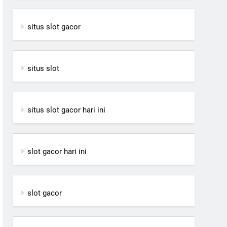
situs slot gacor
situs slot
situs slot gacor hari ini
slot gacor hari ini
slot gacor