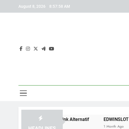
Skip
August 8, 2026
8:57:59 AM
to
content
Le
Duk
Temukan P
Le
Membuka TIARA4D Link Alternatif
EDWINSLOT Login dan
1 Month Ago
HEADLINES