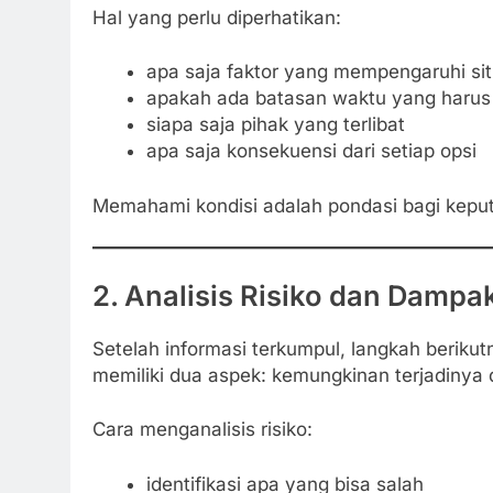
Hal yang perlu diperhatikan:
apa saja faktor yang mempengaruhi sit
apakah ada batasan waktu yang harus
siapa saja pihak yang terlibat
apa saja konsekuensi dari setiap opsi
Memahami kondisi adalah pondasi bagi kepu
2. Analisis Risiko dan Dampa
Setelah informasi terkumpul, langkah berikutn
memiliki dua aspek: kemungkinan terjadinya
Cara menganalisis risiko:
identifikasi apa yang bisa salah