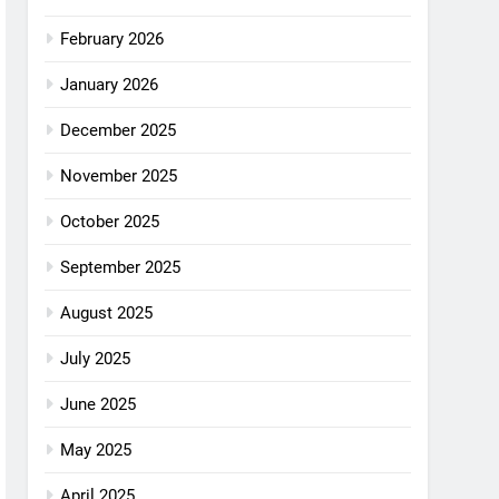
February 2026
January 2026
December 2025
November 2025
October 2025
September 2025
August 2025
July 2025
June 2025
May 2025
April 2025