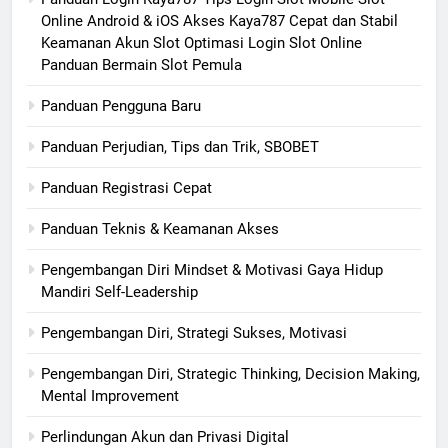
Online Android & iOS Akses Kaya787 Cepat dan Stabil
Keamanan Akun Slot Optimasi Login Slot Online
Panduan Bermain Slot Pemula
Panduan Pengguna Baru
Panduan Perjudian, Tips dan Trik, SBOBET
Panduan Registrasi Cepat
Panduan Teknis & Keamanan Akses
Pengembangan Diri Mindset & Motivasi Gaya Hidup
Mandiri Self-Leadership
Pengembangan Diri, Strategi Sukses, Motivasi
Pengembangan Diri, Strategic Thinking, Decision Making,
Mental Improvement
Perlindungan Akun dan Privasi Digital