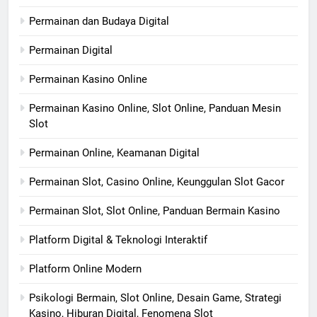
Permainan dan Budaya Digital
Permainan Digital
Permainan Kasino Online
Permainan Kasino Online, Slot Online, Panduan Mesin
Slot
Permainan Online, Keamanan Digital
Permainan Slot, Casino Online, Keunggulan Slot Gacor
Permainan Slot, Slot Online, Panduan Bermain Kasino
Platform Digital & Teknologi Interaktif
Platform Online Modern
Psikologi Bermain, Slot Online, Desain Game, Strategi
Kasino, Hiburan Digital, Fenomena Slot