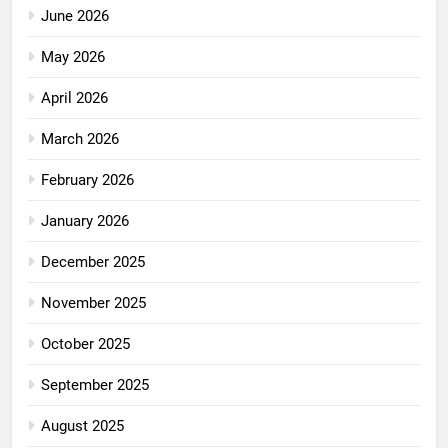
June 2026
May 2026
April 2026
March 2026
February 2026
January 2026
December 2025
November 2025
October 2025
September 2025
August 2025