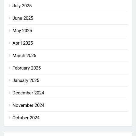
July 2025
June 2025
May 2025
April 2025
March 2025
February 2025
January 2025
December 2024
November 2024
October 2024