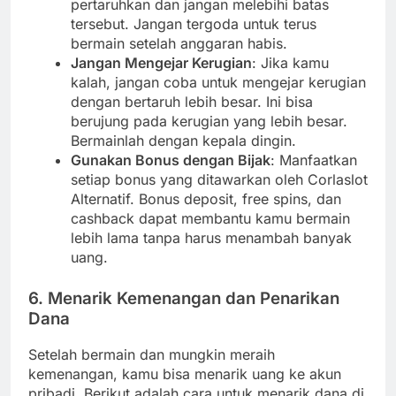
pertaruhkan dan jangan melebihi batas
tersebut. Jangan tergoda untuk terus
bermain setelah anggaran habis.
Jangan Mengejar Kerugian
: Jika kamu
kalah, jangan coba untuk mengejar kerugian
dengan bertaruh lebih besar. Ini bisa
berujung pada kerugian yang lebih besar.
Bermainlah dengan kepala dingin.
Gunakan Bonus dengan Bijak
: Manfaatkan
setiap bonus yang ditawarkan oleh Corlaslot
Alternatif. Bonus deposit, free spins, dan
cashback dapat membantu kamu bermain
lebih lama tanpa harus menambah banyak
uang.
6. Menarik Kemenangan dan Penarikan
Dana
Setelah bermain dan mungkin meraih
kemenangan, kamu bisa menarik uang ke akun
pribadi. Berikut adalah cara untuk menarik dana di