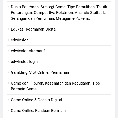
Dunia Pokémon, Strategi Game, Tipe Pemulihan, Taktik
Pertarungan, Competitive Pokémon, Analisis Statistik,
Serangan dan Pemulihan, Metagame Pokémon
Edukasi Keamanan Digital
edwinslot
edwinslot alternatif
edwinslot login
Gambling, Slot Online, Permainan
Game dan Hiburan, Kesehatan dan Kebugaran, Tips
Bermain Game
Game Online & Desain Digital
Game Online, Panduan Bermain