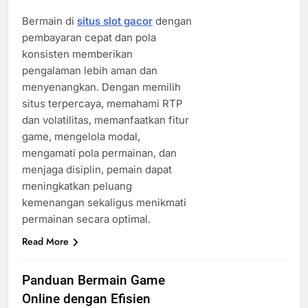
Bermain di
situs slot gacor
dengan
pembayaran cepat dan pola
konsisten memberikan
pengalaman lebih aman dan
menyenangkan. Dengan memilih
situs terpercaya, memahami RTP
dan volatilitas, memanfaatkan fitur
game, mengelola modal,
mengamati pola permainan, dan
menjaga disiplin, pemain dapat
meningkatkan peluang
kemenangan sekaligus menikmati
permainan secara optimal.
Read More
Panduan Bermain Game
Online dengan Efisien