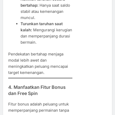
bertahap:
Hanya saat saldo
stabil atau kemenangan
muncul.
Turunkan taruhan saat
kalah:
Mengurangi kerugian
dan memperpanjang durasi
bermain.
Pendekatan bertahap menjaga
modal lebih awet dan
meningkatkan peluang mencapai
target kemenangan.
4. Manfaatkan Fitur Bonus
dan Free Spin
Fitur bonus adalah peluang untuk
memperpanjang permainan tanpa