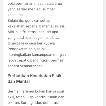
pola permainan musuh atau area
yang sering menjadi sumber
kesulitan.
Selain itu, gunakan setiap
kekalahan sebagai bahan evaluasi.
Alih-alih frustrasi, analisis apa
yang salah dan bagaimana bisa
diperbaiki di sesi berikutnya.
Pendekatan belajar ini
meningkatkan kemampuan dengan
lebih cepat dibandingkan bermain
secara sembarangan.
Perhatikan Kesehatan Fisik
dan Mental
Bermain efisien bukan hanya soal
skill, tetapi juga kondisi tubuh dan
pikiran. Kurang tidur, dehidrasi,