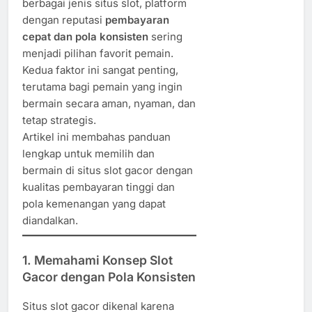
berbagai jenis situs slot, platform
dengan reputasi
pembayaran
cepat dan pola konsisten
sering
menjadi pilihan favorit pemain.
Kedua faktor ini sangat penting,
terutama bagi pemain yang ingin
bermain secara aman, nyaman, dan
tetap strategis.
Artikel ini membahas panduan
lengkap untuk memilih dan
bermain di situs slot gacor dengan
kualitas pembayaran tinggi dan
pola kemenangan yang dapat
diandalkan.
1. Memahami Konsep Slot
Gacor dengan Pola Konsisten
Situs slot gacor dikenal karena