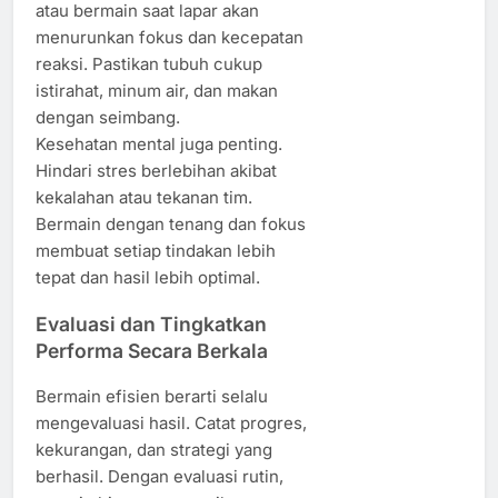
atau bermain saat lapar akan
menurunkan fokus dan kecepatan
reaksi. Pastikan tubuh cukup
istirahat, minum air, dan makan
dengan seimbang.
Kesehatan mental juga penting.
Hindari stres berlebihan akibat
kekalahan atau tekanan tim.
Bermain dengan tenang dan fokus
membuat setiap tindakan lebih
tepat dan hasil lebih optimal.
Evaluasi dan Tingkatkan
Performa Secara Berkala
Bermain efisien berarti selalu
mengevaluasi hasil. Catat progres,
kekurangan, dan strategi yang
berhasil. Dengan evaluasi rutin,