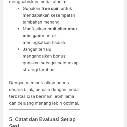
menghabiskan modal utama:
Gunakan
free spin
untuk
mendapatkan kesempatan
tambahan menang.
Manfaatkan
multiplier atau
mini game
untuk
meningkatkan hadiah.
Jangan terlalu
mengandalkan bonus;
gunakan sebagai pelengkap
strategi taruhan.
Dengan memanfaatkan bonus
secara bijak, pemain dengan modal
terbatas bisa bermain lebih lama
dan peluang menang lebih optimal.
5. Catat dan Evaluasi Setiap
Sesi