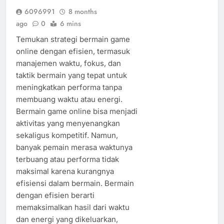
6096991
8 months
ago
0
6 mins
Temukan strategi bermain game
online dengan efisien, termasuk
manajemen waktu, fokus, dan
taktik bermain yang tepat untuk
meningkatkan performa tanpa
membuang waktu atau energi.
Bermain game online bisa menjadi
aktivitas yang menyenangkan
sekaligus kompetitif. Namun,
banyak pemain merasa waktunya
terbuang atau performa tidak
maksimal karena kurangnya
efisiensi dalam bermain. Bermain
dengan efisien berarti
memaksimalkan hasil dari waktu
dan energi yang dikeluarkan,