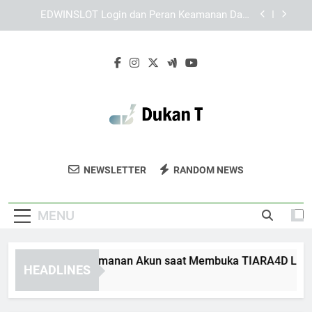
Skip
Cara Mengakses Login Edwinslot Saat Halaman
to
Lambat Dibuka dengan Langkah Aman dan
Terukur
content
Lebah4D Login Alternatif Saat Akses Utama
Tidak Tersedia untuk Pengguna yang
Mengutamakan Keamanan
Tips Menjaga Keamanan Akun saat Membuka
TIARA4D Link Alternatif
EDWINSLOT Login dan Peran Keamanan Data
dalam Aktivitas Digital
Cara Mengakses Login Edwinslot Saat Halaman
Lambat Dibuka dengan Langkah Aman dan
Dukan T
Terukur
Temukan Produk Kesehatan Dan Suplemen
Lebah4D Login Alternatif Saat Akses Utama
NEWSLETTER
RANDOM NEWS
Tidak Tersedia untuk Pengguna yang
Terbaik Di Dukan T.
Mengutamakan Keamanan
MENU
ps Menjaga Keamanan Akun saat Membuka TIARA4D Link Alte
HEADLINES
Weeks Ago