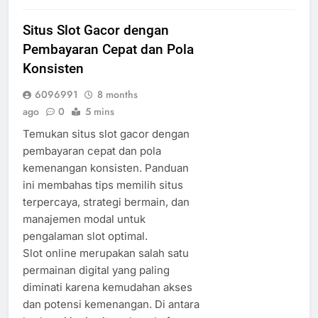
Situs Slot Gacor dengan
Pembayaran Cepat dan Pola
Konsisten
6096991
8 months
ago
0
5 mins
Temukan situs slot gacor dengan
pembayaran cepat dan pola
kemenangan konsisten. Panduan
ini membahas tips memilih situs
terpercaya, strategi bermain, dan
manajemen modal untuk
pengalaman slot optimal.
Slot online merupakan salah satu
permainan digital yang paling
diminati karena kemudahan akses
dan potensi kemenangan. Di antara