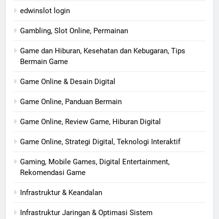
edwinslot login
Gambling, Slot Online, Permainan
Game dan Hiburan, Kesehatan dan Kebugaran, Tips
Bermain Game
Game Online & Desain Digital
Game Online, Panduan Bermain
Game Online, Review Game, Hiburan Digital
Game Online, Strategi Digital, Teknologi Interaktif
Gaming, Mobile Games, Digital Entertainment,
Rekomendasi Game
Infrastruktur & Keandalan
Infrastruktur Jaringan & Optimasi Sistem