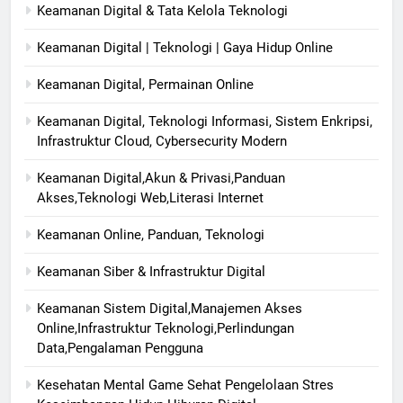
Keamanan Digital & Tata Kelola Teknologi
Keamanan Digital | Teknologi | Gaya Hidup Online
Keamanan Digital, Permainan Online
Keamanan Digital, Teknologi Informasi, Sistem Enkripsi,
Infrastruktur Cloud, Cybersecurity Modern
Keamanan Digital,Akun & Privasi,Panduan
Akses,Teknologi Web,Literasi Internet
Keamanan Online, Panduan, Teknologi
Keamanan Siber & Infrastruktur Digital
Keamanan Sistem Digital,Manajemen Akses
Online,Infrastruktur Teknologi,Perlindungan
Data,Pengalaman Pengguna
Kesehatan Mental Game Sehat Pengelolaan Stres