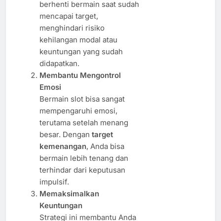
berhenti bermain saat sudah
mencapai target,
menghindari risiko
kehilangan modal atau
keuntungan yang sudah
didapatkan.
Membantu Mengontrol
Emosi
Bermain slot bisa sangat
mempengaruhi emosi,
terutama setelah menang
besar. Dengan
target
kemenangan
, Anda bisa
bermain lebih tenang dan
terhindar dari keputusan
impulsif.
Memaksimalkan
Keuntungan
Strategi ini membantu Anda