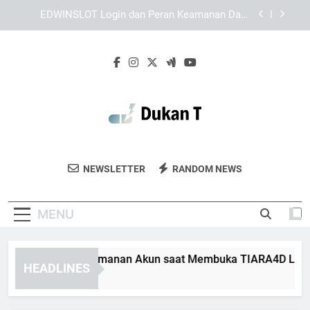
Skip
Cara Mengakses Login Edwinslot Saat Halaman
to
Lambat Dibuka dengan Langkah Aman dan
Terukur
content
Lebah4D Login Alternatif Saat Akses Utama
Tidak Tersedia untuk Pengguna yang
Mengutamakan Keamanan
Tips Menjaga Keamanan Akun saat Membuka
TIARA4D Link Alternatif
EDWINSLOT Login dan Peran Keamanan Data
dalam Aktivitas Digital
Cara Mengakses Login Edwinslot Saat Halaman
Lambat Dibuka dengan Langkah Aman dan
Dukan T
Terukur
Temukan Produk Kesehatan Dan Suplemen
Lebah4D Login Alternatif Saat Akses Utama
NEWSLETTER
RANDOM NEWS
Tidak Tersedia untuk Pengguna yang
Terbaik Di Dukan T.
Mengutamakan Keamanan
MENU
ps Menjaga Keamanan Akun saat Membuka TIARA4D Link Alte
HEADLINES
Weeks Ago