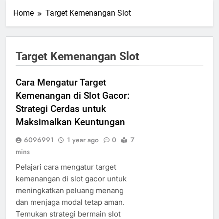
Home
Target Kemenangan Slot
Target Kemenangan Slot
Cara Mengatur Target
Kemenangan di Slot Gacor:
Strategi Cerdas untuk
Maksimalkan Keuntungan
6096991
1 year ago
0
7
mins
Pelajari cara mengatur target
kemenangan di slot gacor untuk
meningkatkan peluang menang
dan menjaga modal tetap aman.
Temukan strategi bermain slot