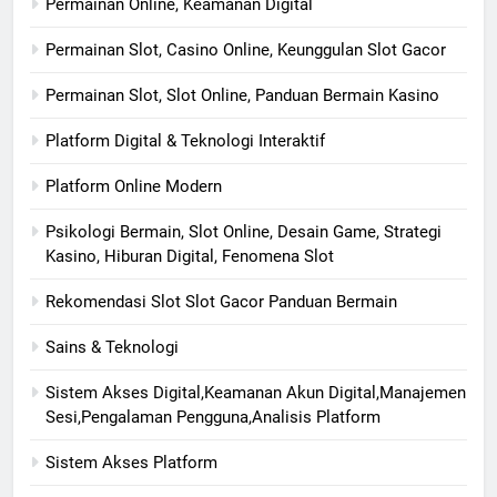
Permainan Online, Keamanan Digital
Permainan Slot, Casino Online, Keunggulan Slot Gacor
Permainan Slot, Slot Online, Panduan Bermain Kasino
Platform Digital & Teknologi Interaktif
Platform Online Modern
Psikologi Bermain, Slot Online, Desain Game, Strategi
Kasino, Hiburan Digital, Fenomena Slot
Rekomendasi Slot Slot Gacor Panduan Bermain
Sains & Teknologi
Sistem Akses Digital,Keamanan Akun Digital,Manajemen
Sesi,Pengalaman Pengguna,Analisis Platform
Sistem Akses Platform