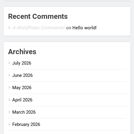
Recent Comments
A WordPress Commenter
on
Hello world!
Archives
July 2026
June 2026
May 2026
April 2026
March 2026
February 2026