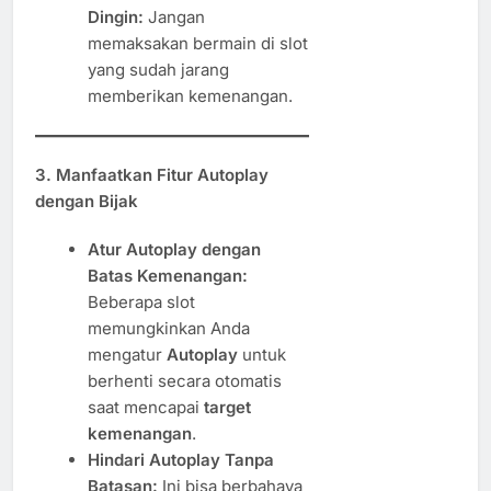
Dingin:
Jangan
memaksakan bermain di slot
yang sudah jarang
memberikan kemenangan.
3.
Manfaatkan Fitur Autoplay
dengan Bijak
Atur Autoplay dengan
Batas Kemenangan:
Beberapa slot
memungkinkan Anda
mengatur
Autoplay
untuk
berhenti secara otomatis
saat mencapai
target
kemenangan
.
Hindari Autoplay Tanpa
Batasan:
Ini bisa berbahaya