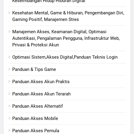
Keseimbangan Hidup Hiburan Digital
Kesehatan Mental, Game & Hiburan, Pengembangan Diri,
Gaming Positif, Manajemen Stres
Manajemen Akses, Keamanan Digital, Optimasi
Autentikasi, Pengalaman Pengguna, Infrastruktur Web,
Privasi & Proteksi Akun
Optimasi Sistem,Akses Digital,Panduan Teknis Login
Panduan & Tips Game
Panduan Akses Akun Praktis
Panduan Akses Akun Terarah
Panduan Akses Alternatif
Panduan Akses Mobile
Panduan Akses Pemula