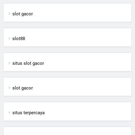
slot gacor
slot88
situs slot gacor
slot gacor
situs terpercaya