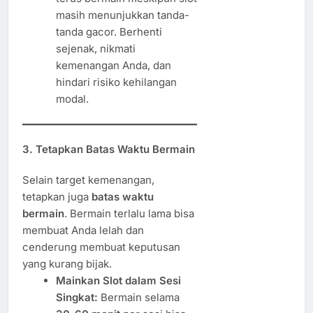
masih menunjukkan tanda-
tanda gacor. Berhenti
sejenak, nikmati
kemenangan Anda, dan
hindari risiko kehilangan
modal.
3.
Tetapkan Batas Waktu Bermain
Selain target kemenangan,
tetapkan juga
batas waktu
bermain
. Bermain terlalu lama bisa
membuat Anda lelah dan
cenderung membuat keputusan
yang kurang bijak.
Mainkan Slot dalam Sesi
Singkat:
Bermain selama