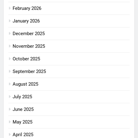
February 2026
January 2026
December 2025
November 2025
October 2025
September 2025
August 2025
July 2025
June 2025
May 2025
April 2025