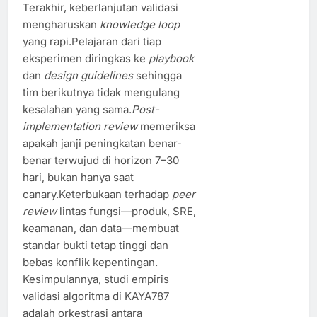
Terakhir, keberlanjutan validasi
mengharuskan
knowledge loop
yang rapi.Pelajaran dari tiap
eksperimen diringkas ke
playbook
dan
design guidelines
sehingga
tim berikutnya tidak mengulang
kesalahan yang sama.
Post-
implementation review
memeriksa
apakah janji peningkatan benar-
benar terwujud di horizon 7–30
hari, bukan hanya saat
canary.Keterbukaan terhadap
peer
review
lintas fungsi—produk, SRE,
keamanan, dan data—membuat
standar bukti tetap tinggi dan
bebas konflik kepentingan.
Kesimpulannya, studi empiris
validasi algoritma di KAYA787
adalah orkestrasi antara