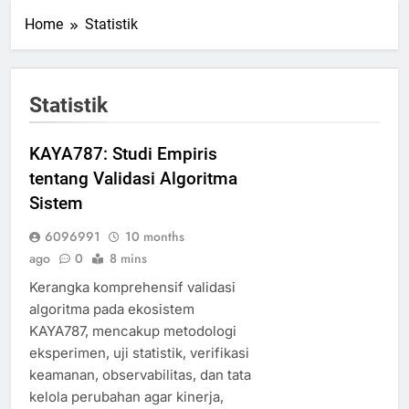
Home
Statistik
Statistik
KAYA787: Studi Empiris
tentang Validasi Algoritma
Sistem
6096991
10 months
ago
0
8 mins
Kerangka komprehensif validasi
algoritma pada ekosistem
KAYA787, mencakup metodologi
eksperimen, uji statistik, verifikasi
keamanan, observabilitas, dan tata
kelola perubahan agar kinerja,