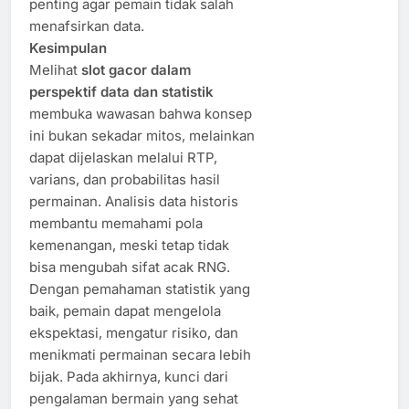
penting agar pemain tidak salah
menafsirkan data.
Kesimpulan
Melihat
slot gacor dalam
perspektif data dan statistik
membuka wawasan bahwa konsep
ini bukan sekadar mitos, melainkan
dapat dijelaskan melalui RTP,
varians, dan probabilitas hasil
permainan. Analisis data historis
membantu memahami pola
kemenangan, meski tetap tidak
bisa mengubah sifat acak RNG.
Dengan pemahaman statistik yang
baik, pemain dapat mengelola
ekspektasi, mengatur risiko, dan
menikmati permainan secara lebih
bijak. Pada akhirnya, kunci dari
pengalaman bermain yang sehat