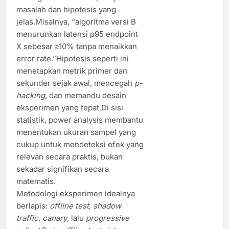
masalah dan hipotesis yang
jelas.Misalnya, “algoritma versi B
menurunkan latensi p95 endpoint
X sebesar ≥10% tanpa menaikkan
error rate.”Hipotesis seperti ini
menetapkan metrik primer dan
sekunder sejak awal, mencegah
p-
hacking
, dan memandu desain
eksperimen yang tepat.Di sisi
statistik, power analysis membantu
menentukan ukuran sampel yang
cukup untuk mendeteksi efek yang
relevan secara praktis, bukan
sekadar signifikan secara
matematis.
Metodologi eksperimen idealnya
berlapis:
offline test
,
shadow
traffic
,
canary
, lalu
progressive