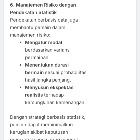
6. Manajemen Risiko dengan
Pendekatan Statistik
Pendekatan berbasis data juga
membantu pemain dalam
manajemen risiko:
Mengatur modal
berdasarkan varians
permainan.
Menentukan durasi
bermain
sesuai probabilitas
hasil jangka panjang.
Menyusun ekspektasi
realistis
terhadap
kemungkinan kemenangan.
Dengan strategi berbasis statistik,
pemain dapat meminimalkan
kerugian akibat keputusan
emosional yang sering muncul