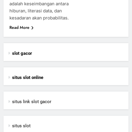
adalah keseimbangan antara
hiburan, literasi data, dan
kesadaran akan probabilitas.
Read More
slot gacor
situs slot online
situs link slot gacor
situs slot