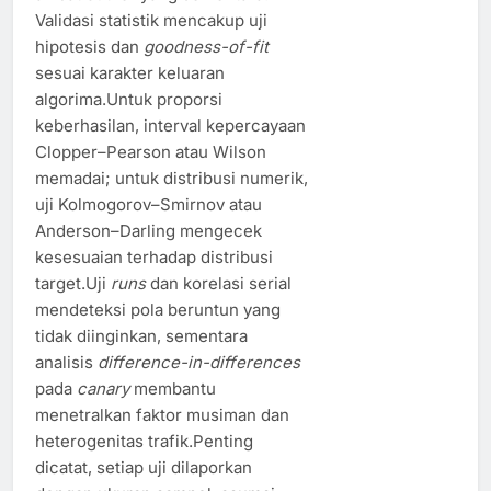
Validasi statistik mencakup uji
hipotesis dan
goodness-of-fit
sesuai karakter keluaran
algorima.Untuk proporsi
keberhasilan, interval kepercayaan
Clopper–Pearson atau Wilson
memadai; untuk distribusi numerik,
uji Kolmogorov–Smirnov atau
Anderson–Darling mengecek
kesesuaian terhadap distribusi
target.Uji
runs
dan korelasi serial
mendeteksi pola beruntun yang
tidak diinginkan, sementara
analisis
difference-in-differences
pada
canary
membantu
menetralkan faktor musiman dan
heterogenitas trafik.Penting
dicatat, setiap uji dilaporkan