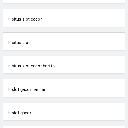
situs slot gacor
situs slot
situs slot gacor hari ini
slot gacor hari ini
slot gacor