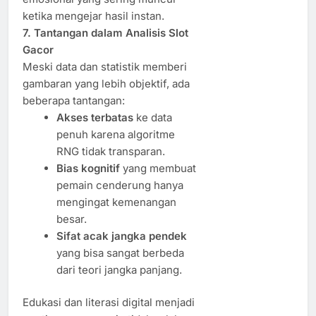
ketika mengejar hasil instan.
7. Tantangan dalam Analisis Slot
Gacor
Meski data dan statistik memberi
gambaran yang lebih objektif, ada
beberapa tantangan:
Akses terbatas
ke data
penuh karena algoritme
RNG tidak transparan.
Bias kognitif
yang membuat
pemain cenderung hanya
mengingat kemenangan
besar.
Sifat acak jangka pendek
yang bisa sangat berbeda
dari teori jangka panjang.
Edukasi dan literasi digital menjadi