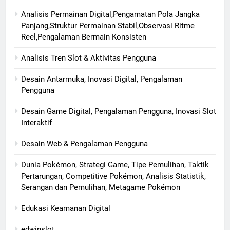
Analisis Permainan Digital,Pengamatan Pola Jangka
Panjang,Struktur Permainan Stabil,Observasi Ritme
Reel,Pengalaman Bermain Konsisten
Analisis Tren Slot & Aktivitas Pengguna
Desain Antarmuka, Inovasi Digital, Pengalaman
Pengguna
Desain Game Digital, Pengalaman Pengguna, Inovasi Slot
Interaktif
Desain Web & Pengalaman Pengguna
Dunia Pokémon, Strategi Game, Tipe Pemulihan, Taktik
Pertarungan, Competitive Pokémon, Analisis Statistik,
Serangan dan Pemulihan, Metagame Pokémon
Edukasi Keamanan Digital
edwinslot