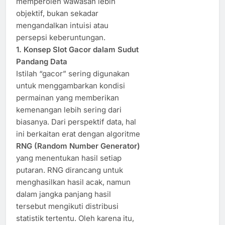
memperoleh wawasan lebih
objektif, bukan sekadar
mengandalkan intuisi atau
persepsi keberuntungan.
1. Konsep Slot Gacor dalam Sudut
Pandang Data
Istilah “gacor” sering digunakan
untuk menggambarkan kondisi
permainan yang memberikan
kemenangan lebih sering dari
biasanya. Dari perspektif data, hal
ini berkaitan erat dengan algoritme
RNG (Random Number Generator)
yang menentukan hasil setiap
putaran. RNG dirancang untuk
menghasilkan hasil acak, namun
dalam jangka panjang hasil
tersebut mengikuti distribusi
statistik tertentu. Oleh karena itu,