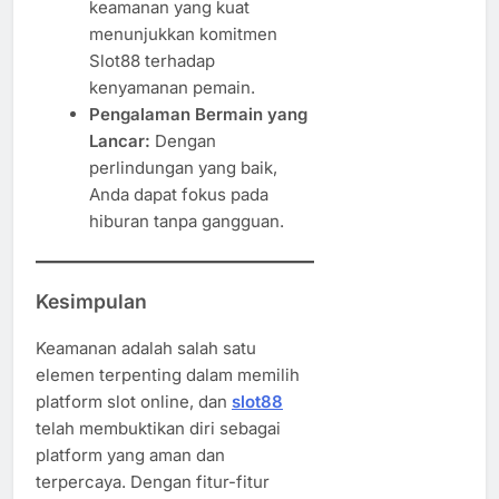
keamanan yang kuat
menunjukkan komitmen
Slot88 terhadap
kenyamanan pemain.
Pengalaman Bermain yang
Lancar:
Dengan
perlindungan yang baik,
Anda dapat fokus pada
hiburan tanpa gangguan.
Kesimpulan
Keamanan adalah salah satu
elemen terpenting dalam memilih
platform slot online, dan
slot88
telah membuktikan diri sebagai
platform yang aman dan
terpercaya. Dengan fitur-fitur