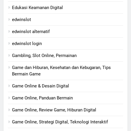
Edukasi Keamanan Digital
edwinslot
edwinslot alternatif
edwinslot login
Gambling, Slot Online, Permainan
Game dan Hiburan, Kesehatan dan Kebugaran, Tips
Bermain Game
Game Online & Desain Digital
Game Online, Panduan Bermain
Game Online, Review Game, Hiburan Digital
Game Online, Strategi Digital, Teknologi Interaktif