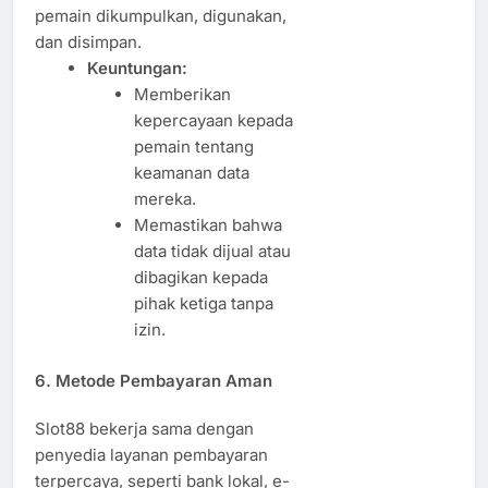
pemain dikumpulkan, digunakan,
dan disimpan.
Keuntungan:
Memberikan
kepercayaan kepada
pemain tentang
keamanan data
mereka.
Memastikan bahwa
data tidak dijual atau
dibagikan kepada
pihak ketiga tanpa
izin.
6. Metode Pembayaran Aman
Slot88 bekerja sama dengan
penyedia layanan pembayaran
terpercaya, seperti bank lokal, e-