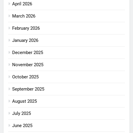
April 2026
March 2026
February 2026
January 2026
December 2025
November 2025
October 2025
September 2025
August 2025
July 2025
June 2025