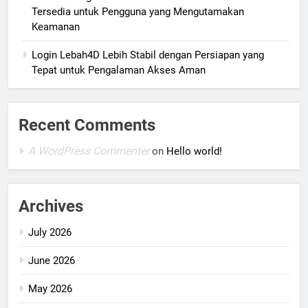
Tersedia untuk Pengguna yang Mengutamakan
Keamanan
Login Lebah4D Lebih Stabil dengan Persiapan yang
Tepat untuk Pengalaman Akses Aman
Recent Comments
A WordPress Commenter
on
Hello world!
Archives
July 2026
June 2026
May 2026