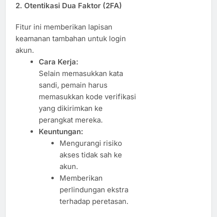
2. Otentikasi Dua Faktor (2FA)
Fitur ini memberikan lapisan
keamanan tambahan untuk login
akun.
Cara Kerja:
Selain memasukkan kata
sandi, pemain harus
memasukkan kode verifikasi
yang dikirimkan ke
perangkat mereka.
Keuntungan:
Mengurangi risiko
akses tidak sah ke
akun.
Memberikan
perlindungan ekstra
terhadap peretasan.