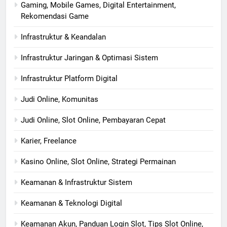
Gaming, Mobile Games, Digital Entertainment,
Rekomendasi Game
Infrastruktur & Keandalan
Infrastruktur Jaringan & Optimasi Sistem
Infrastruktur Platform Digital
Judi Online, Komunitas
Judi Online, Slot Online, Pembayaran Cepat
Karier, Freelance
Kasino Online, Slot Online, Strategi Permainan
Keamanan & Infrastruktur Sistem
Keamanan & Teknologi Digital
Keamanan Akun, Panduan Login Slot, Tips Slot Online,