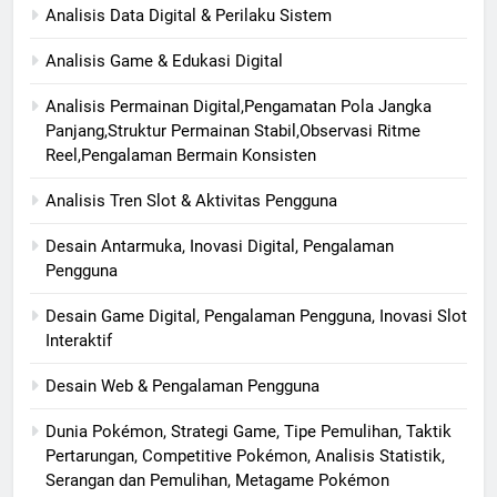
Analisis Data Digital & Perilaku Sistem
Analisis Game & Edukasi Digital
Analisis Permainan Digital,Pengamatan Pola Jangka
Panjang,Struktur Permainan Stabil,Observasi Ritme
Reel,Pengalaman Bermain Konsisten
Analisis Tren Slot & Aktivitas Pengguna
Desain Antarmuka, Inovasi Digital, Pengalaman
Pengguna
Desain Game Digital, Pengalaman Pengguna, Inovasi Slot
Interaktif
Desain Web & Pengalaman Pengguna
Dunia Pokémon, Strategi Game, Tipe Pemulihan, Taktik
Pertarungan, Competitive Pokémon, Analisis Statistik,
Serangan dan Pemulihan, Metagame Pokémon