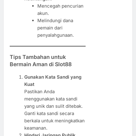
Mencegah pencurian
akun.
Melindungi dana
pemain dari
penyalahgunaan.
Tips Tambahan untuk
Bermain Aman di Slot88
Gunakan Kata Sandi yang
Kuat
Pastikan Anda
menggunakan kata sandi
yang unik dan sulit ditebak.
Ganti kata sandi secara
berkala untuk meningkatkan
keamanan.
Hindari Jaringan Publik