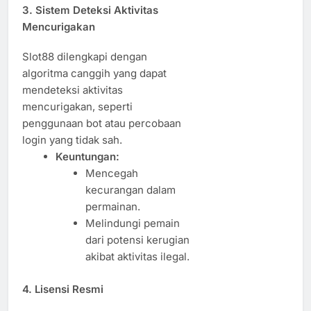
3. Sistem Deteksi Aktivitas
Mencurigakan
Slot88 dilengkapi dengan
algoritma canggih yang dapat
mendeteksi aktivitas
mencurigakan, seperti
penggunaan bot atau percobaan
login yang tidak sah.
Keuntungan:
Mencegah
kecurangan dalam
permainan.
Melindungi pemain
dari potensi kerugian
akibat aktivitas ilegal.
4. Lisensi Resmi