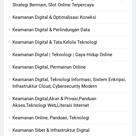
Strategi Bermain, Slot Online Terpercaya
Keamanan Digital & Optimalisasi Koneksi
Keamanan Digital & Perlindungan Data
Keamanan Digital & Tata Kelola Teknologi
Keamanan Digital | Teknologi | Gaya Hidup Online
Keamanan Digital, Permainan Online
Keamanan Digital, Teknologi Informasi, Sistem Enkripsi,
Infrastruktur Cloud, Cybersecurity Modern
Keamanan Digital,Akun & Privasi,Panduan
Akses,Teknologi Web,Literasi Internet
Keamanan Online, Panduan, Teknologi
Keamanan Siber & Infrastruktur Digital