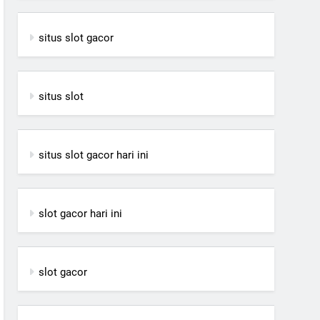
situs slot gacor
situs slot
situs slot gacor hari ini
slot gacor hari ini
slot gacor