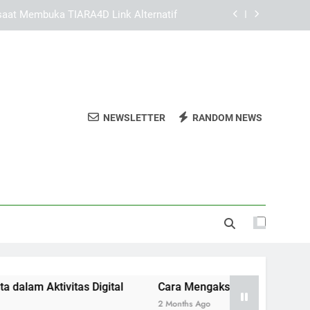
eamanan Data dalam Aktivitas Digital
uka dengan Langkah Aman dan Terukur
Pengguna yang Mengutamakan Keamanan
aat Membuka TIARA4D Link Alternatif
NEWSLETTER
RANDOM NEWS
eamanan Data dalam Aktivitas Digital
uka dengan Langkah Aman dan Terukur
Pengguna yang Mengutamakan Keamanan
itas Digital
Cara Mengakses Login Edwinslot Saat Ha
2 Months Ago