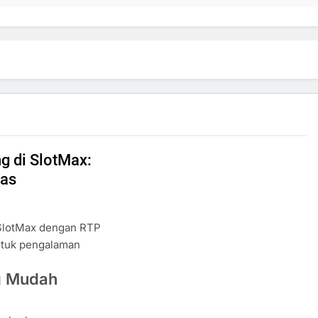
g di SlotMax:
das
 SlotMax dengan RTP
untuk pengalaman
g Mudah