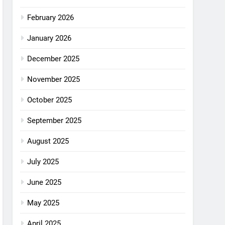
February 2026
January 2026
December 2025
November 2025
October 2025
September 2025
August 2025
July 2025
June 2025
May 2025
April 2025