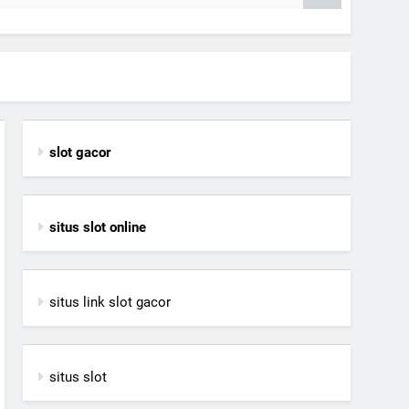
slot gacor
situs slot online
situs link slot gacor
situs slot