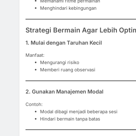
Memahami ritme permainan
Menghindari kebingungan
Strategi Bermain Agar Lebih Opti
1. Mulai dengan Taruhan Kecil
Manfaat:
Mengurangi risiko
Memberi ruang observasi
2. Gunakan Manajemen Modal
Contoh:
Modal dibagi menjadi beberapa sesi
Hindari bermain tanpa batas