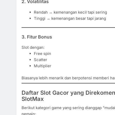
2. Volatilitas
Rendah → kemenangan kecil tapi sering
Tinggi → kemenangan besar tapi jarang
3. Fitur Bonus
Slot dengan:
Free spin
Scatter
Multiplier
Biasanya lebih menarik dan berpotensi memberi hasi
Daftar Slot Gacor yang Direkomen
SlotMax
Berikut kategori game yang sering dianggap “mud
pemain: