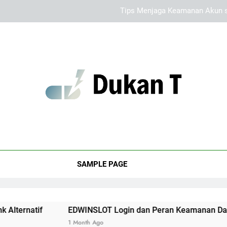
EDWINSLOT Login dan Peran K
Cara Mengakses Login Edwinslot Saat Halaman Lambat Dib
bah4D Login Alternatif Saat Akses Utama Tidak Tersedia untuk 
Tips Menjaga Keamanan Akun s
EDWINSLOT Login dan Peran K
Cara Mengakses Login Edwinslot Saat Halaman Lambat Dib
an T
roduk Kesehatan Dan Suplemen Terbaik Di Dukan T.
bah4D Login Alternatif Saat Akses Utama Tidak Tersedia untuk 
SAMPLE PAGE
EDWINSLOT Login dan Peran Keamanan Data dalam Aktiv
1 Month Ago