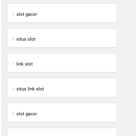
slot gacor
situs slot
link slot
situs link slot
slot gacor