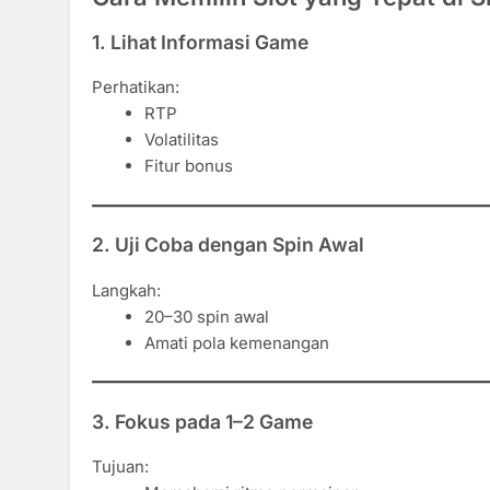
1. Lihat Informasi Game
Perhatikan:
RTP
Volatilitas
Fitur bonus
2. Uji Coba dengan Spin Awal
Langkah:
20–30 spin awal
Amati pola kemenangan
3. Fokus pada 1–2 Game
Tujuan: