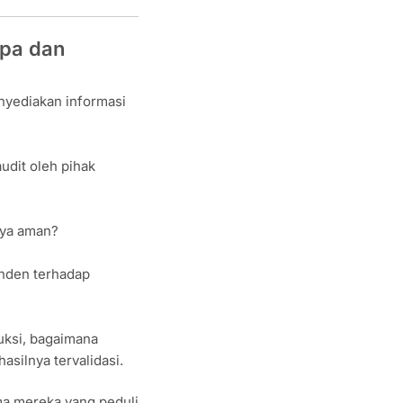
Apa dan
nyediakan informasi
udit oleh pihak
nya aman?
enden terhadap
uksi, bagaimana
silnya tervalidasi.
ma mereka yang peduli