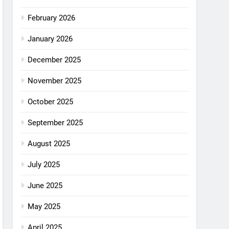
February 2026
January 2026
December 2025
November 2025
October 2025
September 2025
August 2025
July 2025
June 2025
May 2025
April 2025