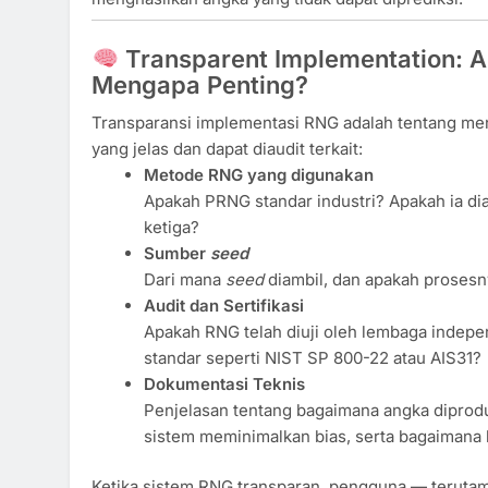
Transparent Implementation: 
Mengapa Penting?
Transparansi implementasi RNG adalah tentang me
yang jelas dan dapat diaudit terkait:
Metode RNG yang digunakan
Apakah PRNG standar industri? Apakah ia dia
ketiga?
Sumber
seed
Dari mana
seed
diambil, dan apakah proses
Audit dan Sertifikasi
Apakah RNG telah diuji oleh lembaga indep
standar seperti NIST SP 800-22 atau AIS31?
Dokumentasi Teknis
Penjelasan tentang bagaimana angka diprod
sistem meminimalkan bias, serta bagaimana ha
Ketika sistem RNG transparan, pengguna — teruta