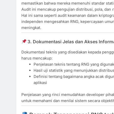
memastikan bahwa mereka memenuhi standar stati
Audit ini mencakup pengujian distribusi, pola, dan
Hal ini sama seperti audit keamanan dalam kriptogra
independen mengesahkan RNG, kepercayaan umum
meningkat.
3. Dokumentasi Jelas dan Akses Inform
Dokumentasi teknis yang disediakan kepada pengg
harus mencakup:
Penjelasan teknis tentang RNG yang diguna
Hasil uji statistik yang menunjukkan distribu
Definisi tentang bagaimana angka acak digu
aplikasi
Penjelasan yang rinci memudahkan developer pihak 
untuk memahami dan menilai sistem secara objektif