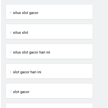
situs slot gacor
situs slot
situs slot gacor hari ini
slot gacor hari ini
slot gacor