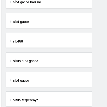
slot gacor hari ini
slot gacor
slot88
situs slot gacor
slot gacor
situs terpercaya