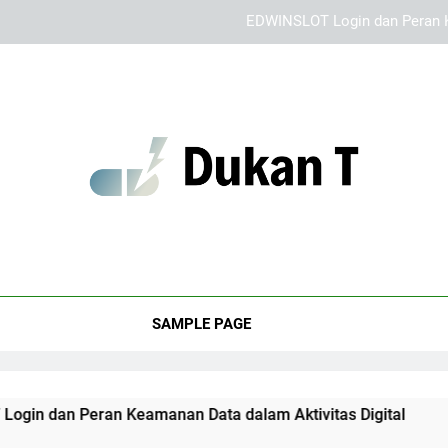
EDWINSLOT Login dan Peran K
Cara Mengakses Login Edwinslot Saat Halaman Lambat Dib
bah4D Login Alternatif Saat Akses Utama Tidak Tersedia untuk 
Tips Menjaga Keamanan Akun s
EDWINSLOT Login dan Peran K
Cara Mengakses Login Edwinslot Saat Halaman Lambat Dib
an T
roduk Kesehatan Dan Suplemen Terbaik Di Dukan T.
bah4D Login Alternatif Saat Akses Utama Tidak Tersedia untuk 
SAMPLE PAGE
an Keamanan Data dalam Aktivitas Digital
Cara Menga
2 Months Ago