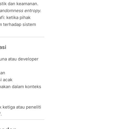
stik dan keamanan.
randomness entropy
.
fi: ketika pihak
 terhadap sistem
asi
una atau developer
kan
si acak
nakan dalam konteks
ketiga atau peneliti
.