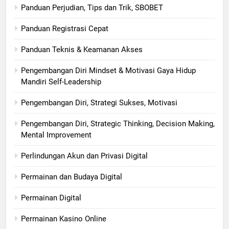
Panduan Perjudian, Tips dan Trik, SBOBET
Panduan Registrasi Cepat
Panduan Teknis & Keamanan Akses
Pengembangan Diri Mindset & Motivasi Gaya Hidup
Mandiri Self-Leadership
Pengembangan Diri, Strategi Sukses, Motivasi
Pengembangan Diri, Strategic Thinking, Decision Making,
Mental Improvement
Perlindungan Akun dan Privasi Digital
Permainan dan Budaya Digital
Permainan Digital
Permainan Kasino Online