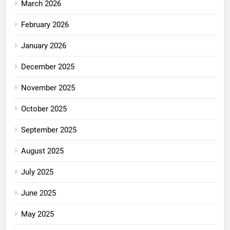
March 2026
February 2026
January 2026
December 2025
November 2025
October 2025
September 2025
August 2025
July 2025
June 2025
May 2025