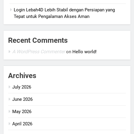
Login Lebah4D Lebih Stabil dengan Persiapan yang
Tepat untuk Pengalaman Akses Aman
Recent Comments
A WordPress Commenter
on
Hello world!
Archives
July 2026
June 2026
May 2026
April 2026