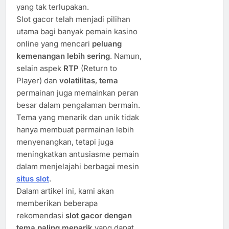
yang tak terlupakan.
Slot gacor telah menjadi pilihan
utama bagi banyak pemain kasino
online yang mencari
peluang
kemenangan lebih sering
. Namun,
selain aspek
RTP
(Return to
Player) dan
volatilitas
,
tema
permainan juga memainkan peran
besar dalam pengalaman bermain.
Tema yang menarik dan unik tidak
hanya membuat permainan lebih
menyenangkan, tetapi juga
meningkatkan antusiasme pemain
dalam menjelajahi berbagai mesin
situs slot
.
Dalam artikel ini, kami akan
memberikan beberapa
rekomendasi
slot gacor dengan
tema paling menarik
yang dapat