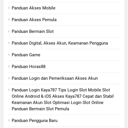
Panduan Akses Mobile
Panduan Akses Pemula
Panduan Bermain Slot
Panduan Digital, Akses Akun, Keamanan Pengguna
Panduan Game
Panduan Horas88
Panduan Login dan Pemeriksaan Akses Akun
Panduan Login Kaya787 Tips Login Slot Mobile Slot
Online Android & iOS Akses Kaya787 Cepat dan Stabil
Keamanan Akun Slot Optimasi Login Slot Online
Panduan Bermain Slot Pemula
Panduan Pengguna Baru