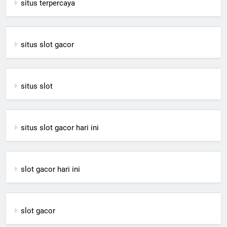
situs terpercaya
situs slot gacor
situs slot
situs slot gacor hari ini
slot gacor hari ini
slot gacor