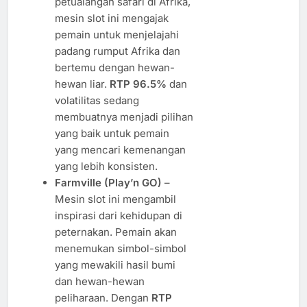
petualangan safari di Afrika,
mesin slot ini mengajak
pemain untuk menjelajahi
padang rumput Afrika dan
bertemu dengan hewan-
hewan liar.
RTP 96.5%
dan
volatilitas sedang
membuatnya menjadi pilihan
yang baik untuk pemain
yang mencari kemenangan
yang lebih konsisten.
Farmville (Play’n GO)
–
Mesin slot ini mengambil
inspirasi dari kehidupan di
peternakan. Pemain akan
menemukan simbol-simbol
yang mewakili hasil bumi
dan hewan-hewan
peliharaan. Dengan
RTP