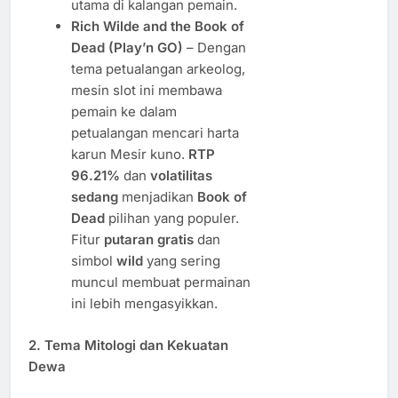
utama di kalangan pemain.
Rich Wilde and the Book of
Dead (Play’n GO)
– Dengan
tema petualangan arkeolog,
mesin slot ini membawa
pemain ke dalam
petualangan mencari harta
karun Mesir kuno.
RTP
96.21%
dan
volatilitas
sedang
menjadikan
Book of
Dead
pilihan yang populer.
Fitur
putaran gratis
dan
simbol
wild
yang sering
muncul membuat permainan
ini lebih mengasyikkan.
2.
Tema Mitologi dan Kekuatan
Dewa