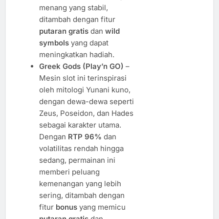
menang yang stabil,
ditambah dengan fitur
putaran gratis
dan
wild
symbols
yang dapat
meningkatkan hadiah.
Greek Gods (Play’n GO)
–
Mesin slot ini terinspirasi
oleh mitologi Yunani kuno,
dengan dewa-dewa seperti
Zeus, Poseidon, dan Hades
sebagai karakter utama.
Dengan
RTP 96%
dan
volatilitas rendah hingga
sedang, permainan ini
memberi peluang
kemenangan yang lebih
sering, ditambah dengan
fitur
bonus
yang memicu
putaran gratis
dan