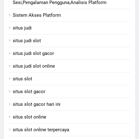
Sesi,Pengalaman Pengguna,Analisis Platform
Sistem Akses Platform
situs judi
situs judi slot
situs judi slot gacor
situs judi slot online
situs slot
situs slot gacor
situs slot gacor hari ini
situs slot online
situs slot online terpercaya