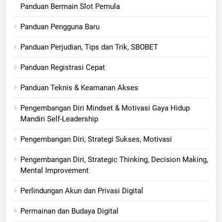
Panduan Bermain Slot Pemula
Panduan Pengguna Baru
Panduan Perjudian, Tips dan Trik, SBOBET
Panduan Registrasi Cepat
Panduan Teknis & Keamanan Akses
Pengembangan Diri Mindset & Motivasi Gaya Hidup
Mandiri Self-Leadership
Pengembangan Diri, Strategi Sukses, Motivasi
Pengembangan Diri, Strategic Thinking, Decision Making,
Mental Improvement
Perlindungan Akun dan Privasi Digital
Permainan dan Budaya Digital