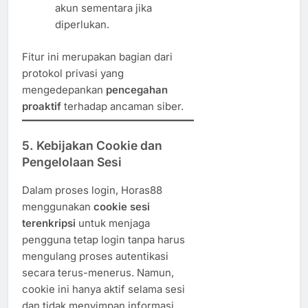
akun sementara jika
diperlukan.
Fitur ini merupakan bagian dari
protokol privasi yang
mengedepankan
pencegahan
proaktif
terhadap ancaman siber.
5. Kebijakan Cookie dan
Pengelolaan Sesi
Dalam proses login, Horas88
menggunakan
cookie sesi
terenkripsi
untuk menjaga
pengguna tetap login tanpa harus
mengulang proses autentikasi
secara terus-menerus. Namun,
cookie ini hanya aktif selama sesi
dan tidak menyimpan informasi