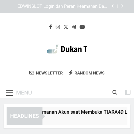
Skip
Cara Mengakses Login Edwinslot Saat Halaman
to
Lambat Dibuka dengan Langkah Aman dan
Terukur
content
Lebah4D Login Alternatif Saat Akses Utama
Tidak Tersedia untuk Pengguna yang
Mengutamakan Keamanan
Tips Menjaga Keamanan Akun saat Membuka
TIARA4D Link Alternatif
EDWINSLOT Login dan Peran Keamanan Data
dalam Aktivitas Digital
Cara Mengakses Login Edwinslot Saat Halaman
Lambat Dibuka dengan Langkah Aman dan
Dukan T
Terukur
Temukan Produk Kesehatan Dan Suplemen
Lebah4D Login Alternatif Saat Akses Utama
NEWSLETTER
RANDOM NEWS
Tidak Tersedia untuk Pengguna yang
Terbaik Di Dukan T.
Mengutamakan Keamanan
MENU
ps Menjaga Keamanan Akun saat Membuka TIARA4D Link Alte
HEADLINES
Weeks Ago