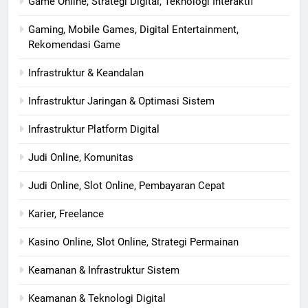
Game Online, Strategi Digital, Teknologi Interaktif
Gaming, Mobile Games, Digital Entertainment,
Rekomendasi Game
Infrastruktur & Keandalan
Infrastruktur Jaringan & Optimasi Sistem
Infrastruktur Platform Digital
Judi Online, Komunitas
Judi Online, Slot Online, Pembayaran Cepat
Karier, Freelance
Kasino Online, Slot Online, Strategi Permainan
Keamanan & Infrastruktur Sistem
Keamanan & Teknologi Digital