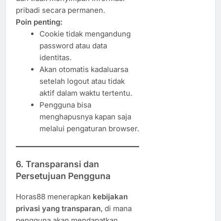
pribadi secara permanen.
Poin penting:
Cookie tidak mengandung
password atau data
identitas.
Akan otomatis kadaluarsa
setelah logout atau tidak
aktif dalam waktu tertentu.
Pengguna bisa
menghapusnya kapan saja
melalui pengaturan browser.
6. Transparansi dan
Persetujuan Pengguna
Horas88 menerapkan
kebijakan
privasi yang transparan
, di mana
pengguna akan mendapatkan