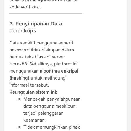
kode verifikasi.
3. Penyimpanan Data
Terenkripsi
Data sensitif pengguna seperti
password tidak disimpan dalam
bentuk teks biasa di server
Horas88. Sebaliknya, platform ini
menggunakan
algoritma enkripsi
(hashing)
untuk melindungi
informasi tersebut.
Keunggulan sistem ini:
Mencegah penyalahgunaan
data pengguna meskipun
terjadi pelanggaran
keamanan.
Tidak memungkinkan pihak