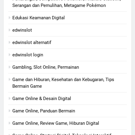
Serangan dan Pemulihan, Metagame Pokémon
Edukasi Keamanan Digital
edwinslot
edwinslot alternatif
edwinslot login
Gambling, Slot Online, Permainan
Game dan Hiburan, Kesehatan dan Kebugaran, Tips
Bermain Game
Game Online & Desain Digital
Game Online, Panduan Bermain
Game Online, Review Game, Hiburan Digital