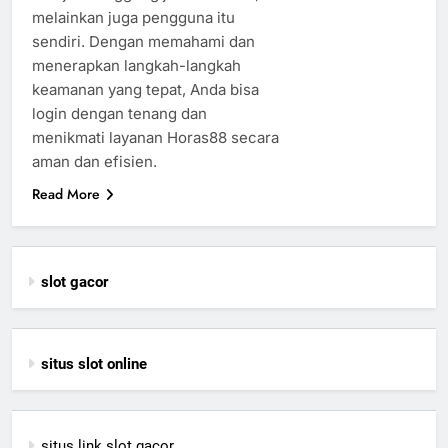
melainkan juga pengguna itu
sendiri. Dengan memahami dan
menerapkan langkah-langkah
keamanan yang tepat, Anda bisa
login dengan tenang dan
menikmati layanan Horas88 secara
aman dan efisien.
Read More
slot gacor
situs slot online
situs link slot gacor