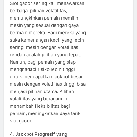
Slot gacor sering kali menawarkan
berbagai pilihan volatilitas,
memungkinkan pemain memilih
mesin yang sesuai dengan gaya
bermain mereka. Bagi mereka yang
suka kemenangan kecil yang lebih
sering, mesin dengan volatilitas
rendah adalah pilihan yang tepat.
Namun, bagi pemain yang siap
menghadapi risiko lebih tinggi
untuk mendapatkan jackpot besar,
mesin dengan volatilitas tinggi bisa
menjadi pilihan utama. Pilihan
volatilitas yang beragam ini
menambah fleksibilitas bagi
pemain, meningkatkan daya tarik
slot gacor.
4.
Jackpot Progresif yang