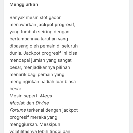
Menggiurkan
Banyak mesin slot gacor
menawarkan
jackpot progresif
,
yang tumbuh seiring dengan
bertambahnya taruhan yang
dipasang oleh pemain di seluruh
dunia. Jackpot progresif ini bisa
mencapai jumlah yang sangat
besar, menjadikannya pilihan
menarik bagi pemain yang
menginginkan hadiah luar biasa
besar.
Mesin seperti
Mega
Moolah
dan
Divine
Fortune
terkenal dengan jackpot
progresif mereka yang
menggiurkan. Meskipun
volatilitasnya lebih tinggi dan