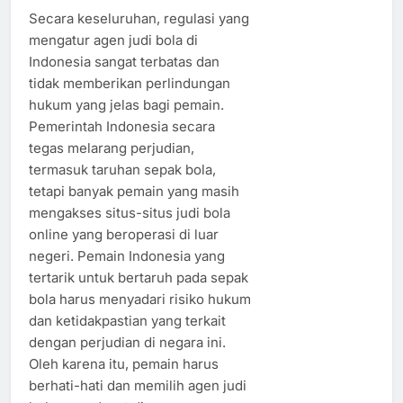
Secara keseluruhan, regulasi yang
mengatur agen judi bola di
Indonesia sangat terbatas dan
tidak memberikan perlindungan
hukum yang jelas bagi pemain.
Pemerintah Indonesia secara
tegas melarang perjudian,
termasuk taruhan sepak bola,
tetapi banyak pemain yang masih
mengakses situs-situs judi bola
online yang beroperasi di luar
negeri. Pemain Indonesia yang
tertarik untuk bertaruh pada sepak
bola harus menyadari risiko hukum
dan ketidakpastian yang terkait
dengan perjudian di negara ini.
Oleh karena itu, pemain harus
berhati-hati dan memilih agen judi