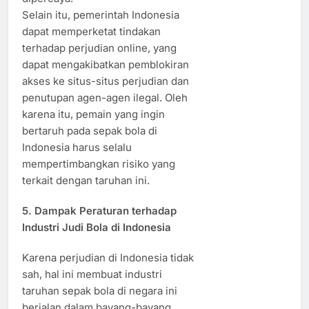
Selain itu, pemerintah Indonesia
dapat memperketat tindakan
terhadap perjudian online, yang
dapat mengakibatkan pemblokiran
akses ke situs-situs perjudian dan
penutupan agen-agen ilegal. Oleh
karena itu, pemain yang ingin
bertaruh pada sepak bola di
Indonesia harus selalu
mempertimbangkan risiko yang
terkait dengan taruhan ini.
5.
Dampak Peraturan terhadap
Industri Judi Bola di Indonesia
Karena perjudian di Indonesia tidak
sah, hal ini membuat industri
taruhan sepak bola di negara ini
berjalan dalam bayang-bayang.