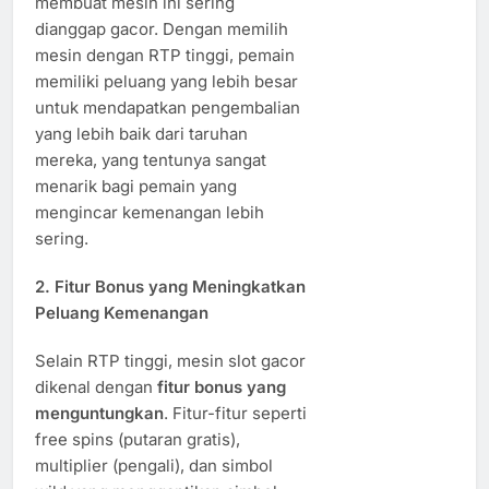
membuat mesin ini sering
dianggap gacor. Dengan memilih
mesin dengan RTP tinggi, pemain
memiliki peluang yang lebih besar
untuk mendapatkan pengembalian
yang lebih baik dari taruhan
mereka, yang tentunya sangat
menarik bagi pemain yang
mengincar kemenangan lebih
sering.
2.
Fitur Bonus yang Meningkatkan
Peluang Kemenangan
Selain RTP tinggi, mesin slot gacor
dikenal dengan
fitur bonus yang
menguntungkan
. Fitur-fitur seperti
free spins (putaran gratis),
multiplier (pengali), dan simbol