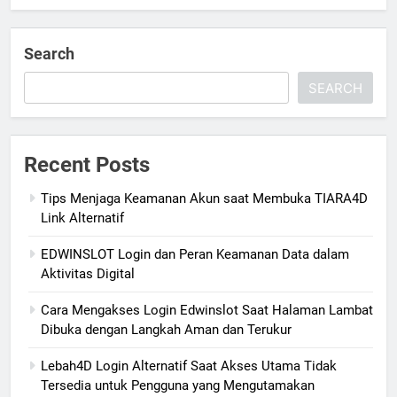
Search
SEARCH
Recent Posts
Tips Menjaga Keamanan Akun saat Membuka TIARA4D
Link Alternatif
EDWINSLOT Login dan Peran Keamanan Data dalam
Aktivitas Digital
Cara Mengakses Login Edwinslot Saat Halaman Lambat
Dibuka dengan Langkah Aman dan Terukur
Lebah4D Login Alternatif Saat Akses Utama Tidak
Tersedia untuk Pengguna yang Mengutamakan