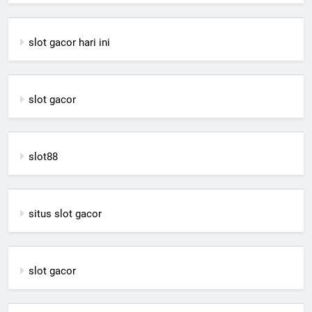
slot gacor hari ini
slot gacor
slot88
situs slot gacor
slot gacor