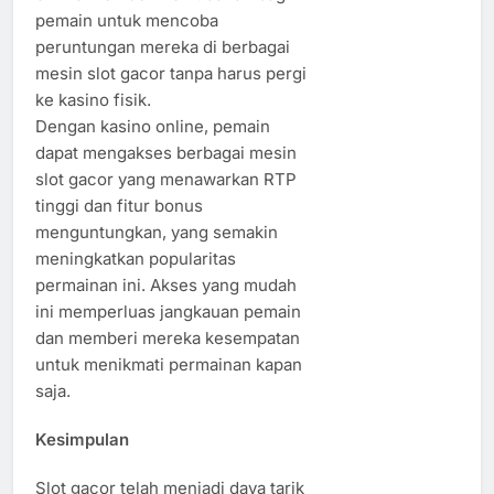
pemain untuk mencoba
peruntungan mereka di berbagai
mesin slot gacor tanpa harus pergi
ke kasino fisik.
Dengan kasino online, pemain
dapat mengakses berbagai mesin
slot gacor yang menawarkan RTP
tinggi dan fitur bonus
menguntungkan, yang semakin
meningkatkan popularitas
permainan ini. Akses yang mudah
ini memperluas jangkauan pemain
dan memberi mereka kesempatan
untuk menikmati permainan kapan
saja.
Kesimpulan
Slot gacor telah menjadi daya tarik