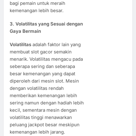
bagi pemain untuk meraih
kemenangan lebih besar.
3.
Volatilitas yang Sesuai dengan
Gaya Bermain
Volatilitas
adalah faktor lain yang
membuat slot gacor semakin
menarik. Volatilitas mengacu pada
seberapa sering dan seberapa
besar kemenangan yang dapat
diperoleh dari mesin slot. Mesin
dengan volatilitas rendah
memberikan kemenangan lebih
sering namun dengan hadiah lebih
kecil, sementara mesin dengan
volatilitas tinggi menawarkan
peluang jackpot besar meskipun
kemenangan lebih jarang.