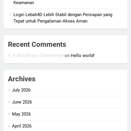
Keamanan
Login Lebah4D Lebih Stabil dengan Persiapan yang
Tepat untuk Pengalaman Akses Aman
Recent Comments
A WordPress Commenter
on
Hello world!
Archives
July 2026
June 2026
May 2026
April 2026