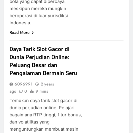
bola yang dapat dipercaya,
meskipun mereka mungkin
beroperasi di luar yurisdiksi
Indonesia.
Read More
Daya Tarik Slot Gacor di
Dunia Perjudian Online:
Peluang Besar dan
Pengalaman Bermain Seru
6096991
2 years
ago
0
9 mins
Temukan daya tarik slot gacor di
dunia perjudian online. Pelajari
bagaimana RTP tinggi, fitur bonus,
dan volatilitas yang
menguntungkan membuat mesin