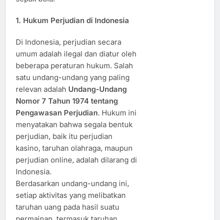
1.
Hukum Perjudian di Indonesia
Di Indonesia, perjudian secara
umum adalah ilegal dan diatur oleh
beberapa peraturan hukum. Salah
satu undang-undang yang paling
relevan adalah
Undang-Undang
Nomor 7 Tahun 1974 tentang
Pengawasan Perjudian
. Hukum ini
menyatakan bahwa segala bentuk
perjudian, baik itu perjudian
kasino, taruhan olahraga, maupun
perjudian online, adalah dilarang di
Indonesia.
Berdasarkan undang-undang ini,
setiap aktivitas yang melibatkan
taruhan uang pada hasil suatu
permainan, termasuk taruhan