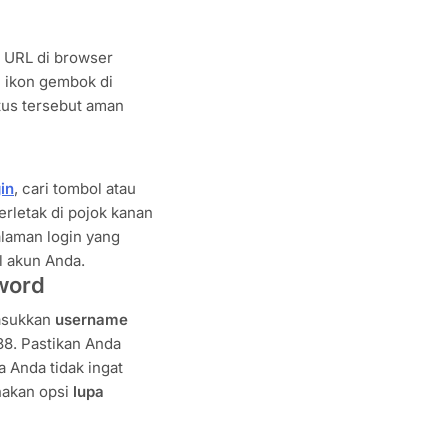
 URL di browser
 ikon gembok di
itus tersebut aman
in
, cari tombol atau
terletak di pojok kanan
laman login yang
 akun Anda.
word
masukkan
username
88. Pastikan Anda
 Anda tidak ingat
nakan opsi
lupa