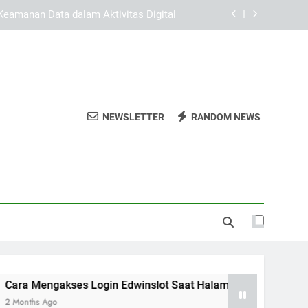
eamanan Data dalam Aktivitas Digital
uka dengan Langkah Aman dan Terukur
Pengguna yang Mengutamakan Keamanan
aat Membuka TIARA4D Link Alternatif
NEWSLETTER
RANDOM NEWS
eamanan Data dalam Aktivitas Digital
uka dengan Langkah Aman dan Terukur
Pengguna yang Mengutamakan Keamanan
kses Login Edwinslot Saat Halaman Lambat Dibuka dengan L