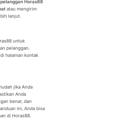
 pelanggan Horas88
hat
atau mengirim
ih lanjut.
oras88 untuk
nan pelanggan.
 di halaman kontak
udah jika Anda
astikan Anda
gan benar, dan
nduan ini, Anda bisa
an di Horas88.