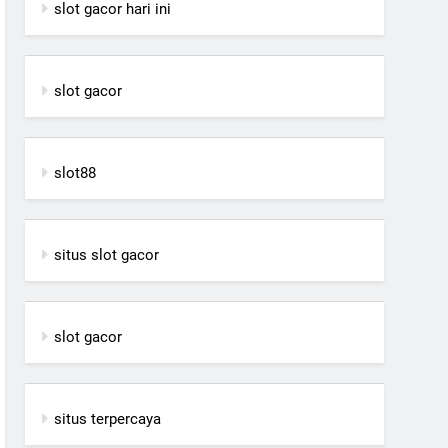
slot gacor hari ini
slot gacor
slot88
situs slot gacor
slot gacor
situs terpercaya