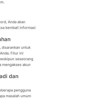
rm.
ord, Anda akan
sa kembali informasi
ahan
 disarankan untuk
Anda. Fitur ini
meskipun seseorang
sa mengakses akun
adi dan
beberapa pengguna
rapa masalah umum