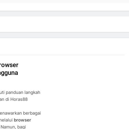
rowser
ngguna
kuti panduan langkah
an di Horas88
menawarkan berbagai
melalui
browser
. Namun, bagi