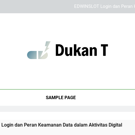
EDWINSLOT Login dan Peran K
Cara Mengakses Login Edwinslot Saat Halaman Lambat Dib
bah4D Login Alternatif Saat Akses Utama Tidak Tersedia untuk 
Tips Menjaga Keamanan Akun s
EDWINSLOT Login dan Peran K
Cara Mengakses Login Edwinslot Saat Halaman Lambat Dib
an T
roduk Kesehatan Dan Suplemen Terbaik Di Dukan T.
bah4D Login Alternatif Saat Akses Utama Tidak Tersedia untuk 
SAMPLE PAGE
ran Keamanan Data dalam Aktivitas Digital
Cara Menga
2 Months Ago