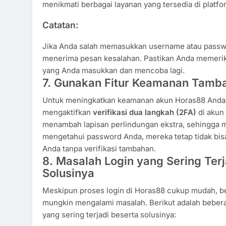
menikmati berbagai layanan yang tersedia di platfo
Catatan:
Jika Anda salah memasukkan username atau passw
menerima pesan kesalahan. Pastikan Anda memerik
yang Anda masukkan dan mencoba lagi.
7. Gunakan Fitur Keamanan Tamb
Untuk meningkatkan keamanan akun Horas88 Anda,
mengaktifkan
verifikasi dua langkah (2FA)
di akun 
menambah lapisan perlindungan ekstra, sehingga 
mengetahui password Anda, mereka tetap tidak bi
Anda tanpa verifikasi tambahan.
8. Masalah Login yang Sering Terj
Solusinya
Meskipun proses login di Horas88 cukup mudah, 
mungkin mengalami masalah. Berikut adalah bebe
yang sering terjadi beserta solusinya: