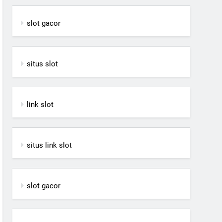
slot gacor
situs slot
link slot
situs link slot
slot gacor