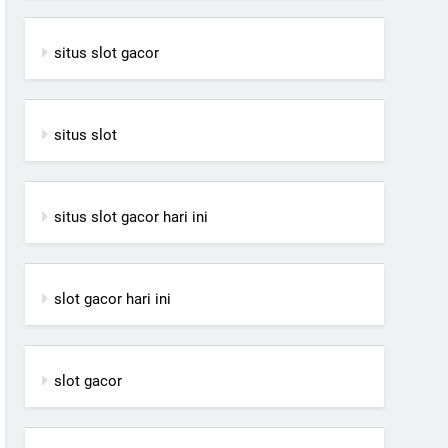
situs slot gacor
situs slot
situs slot gacor hari ini
slot gacor hari ini
slot gacor