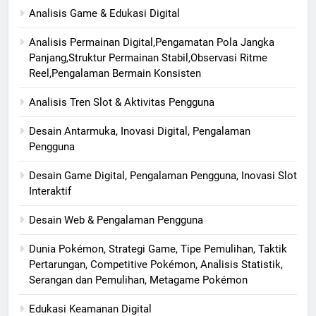
Analisis Game & Edukasi Digital
Analisis Permainan Digital,Pengamatan Pola Jangka
Panjang,Struktur Permainan Stabil,Observasi Ritme
Reel,Pengalaman Bermain Konsisten
Analisis Tren Slot & Aktivitas Pengguna
Desain Antarmuka, Inovasi Digital, Pengalaman
Pengguna
Desain Game Digital, Pengalaman Pengguna, Inovasi Slot
Interaktif
Desain Web & Pengalaman Pengguna
Dunia Pokémon, Strategi Game, Tipe Pemulihan, Taktik
Pertarungan, Competitive Pokémon, Analisis Statistik,
Serangan dan Pemulihan, Metagame Pokémon
Edukasi Keamanan Digital