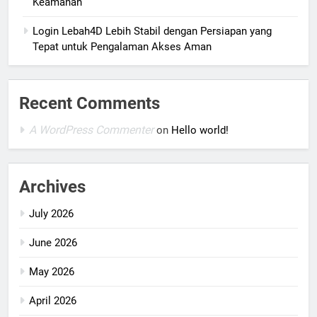
Keamanan
Login Lebah4D Lebih Stabil dengan Persiapan yang
Tepat untuk Pengalaman Akses Aman
Recent Comments
A WordPress Commenter
on
Hello world!
Archives
July 2026
June 2026
May 2026
April 2026