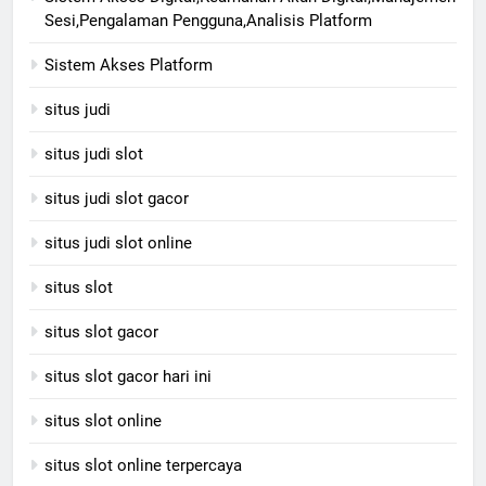
Sesi,Pengalaman Pengguna,Analisis Platform
Sistem Akses Platform
situs judi
situs judi slot
situs judi slot gacor
situs judi slot online
situs slot
situs slot gacor
situs slot gacor hari ini
situs slot online
situs slot online terpercaya