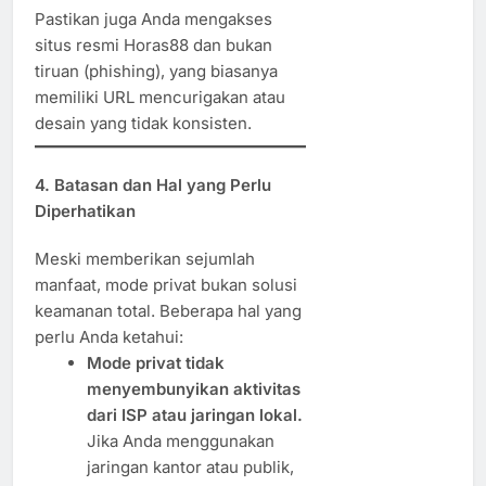
Pastikan juga Anda mengakses
situs resmi Horas88 dan bukan
tiruan (phishing), yang biasanya
memiliki URL mencurigakan atau
desain yang tidak konsisten.
4.
Batasan dan Hal yang Perlu
Diperhatikan
Meski memberikan sejumlah
manfaat, mode privat bukan solusi
keamanan total. Beberapa hal yang
perlu Anda ketahui:
Mode privat tidak
menyembunyikan aktivitas
dari ISP atau jaringan lokal.
Jika Anda menggunakan
jaringan kantor atau publik,