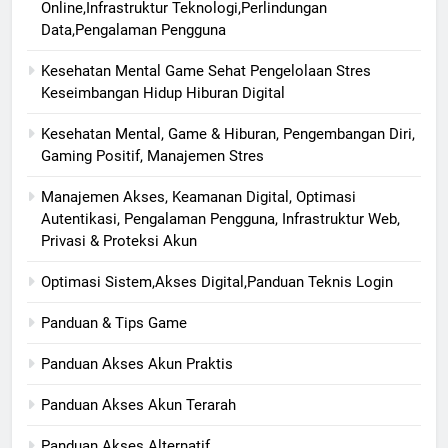
Online,Infrastruktur Teknologi,Perlindungan
Data,Pengalaman Pengguna
Kesehatan Mental Game Sehat Pengelolaan Stres
Keseimbangan Hidup Hiburan Digital
Kesehatan Mental, Game & Hiburan, Pengembangan Diri,
Gaming Positif, Manajemen Stres
Manajemen Akses, Keamanan Digital, Optimasi
Autentikasi, Pengalaman Pengguna, Infrastruktur Web,
Privasi & Proteksi Akun
Optimasi Sistem,Akses Digital,Panduan Teknis Login
Panduan & Tips Game
Panduan Akses Akun Praktis
Panduan Akses Akun Terarah
Panduan Akses Alternatif