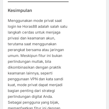
Kesimpulan
Menggunakan mode privat saat
login ke Horas88 adalah salah satu
langkah cerdas untuk menjaga
privasi dan keamanan akun,
terutama saat menggunakan
perangkat bersama atau jaringan
umum. Meskipun fitur ini bukan
perlindungan mutlak, bila
dikombinasikan dengan praktik
keamanan lainnya, seperti
penggunaan VPN dan kata sandi
kuat, mode privat dapat menjadi
bagian penting dari strategi
perlindungan digital Anda.
Sebagai pengguna yang bijak,
memanfaatkan fitur ini dengan