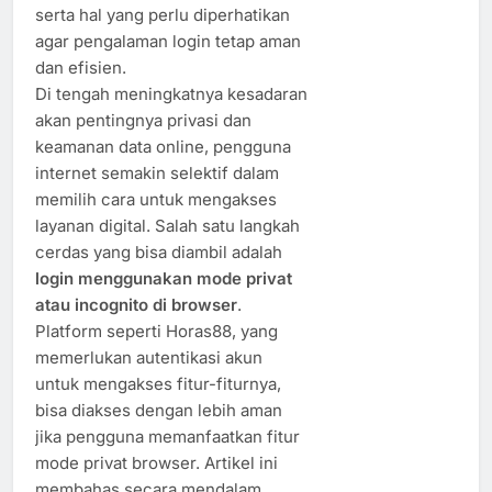
serta hal yang perlu diperhatikan
agar pengalaman login tetap aman
dan efisien.
Di tengah meningkatnya kesadaran
akan pentingnya privasi dan
keamanan data online, pengguna
internet semakin selektif dalam
memilih cara untuk mengakses
layanan digital. Salah satu langkah
cerdas yang bisa diambil adalah
login menggunakan mode privat
atau incognito di browser
.
Platform seperti Horas88, yang
memerlukan autentikasi akun
untuk mengakses fitur-fiturnya,
bisa diakses dengan lebih aman
jika pengguna memanfaatkan fitur
mode privat browser. Artikel ini
membahas secara mendalam