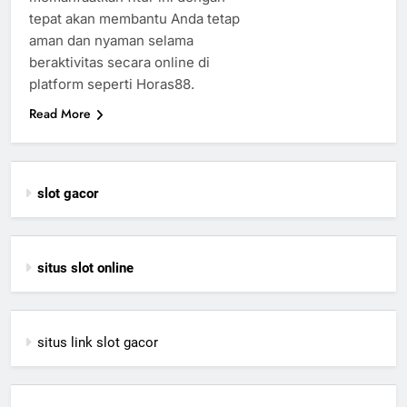
tepat akan membantu Anda tetap
aman dan nyaman selama
beraktivitas secara online di
platform seperti Horas88.
Read More
slot gacor
situs slot online
situs link slot gacor