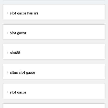
slot gacor hari ini
slot gacor
slot88
situs slot gacor
slot gacor