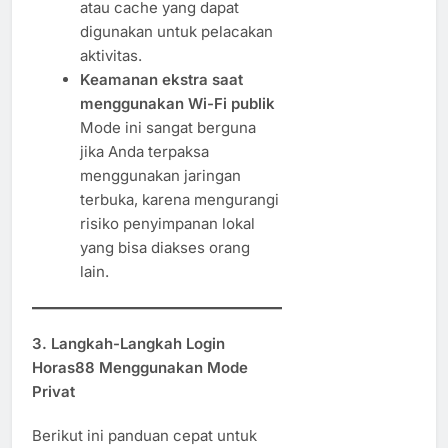
atau cache yang dapat
digunakan untuk pelacakan
aktivitas.
Keamanan ekstra saat
menggunakan Wi-Fi publik
Mode ini sangat berguna
jika Anda terpaksa
menggunakan jaringan
terbuka, karena mengurangi
risiko penyimpanan lokal
yang bisa diakses orang
lain.
3.
Langkah-Langkah Login
Horas88 Menggunakan Mode
Privat
Berikut ini panduan cepat untuk