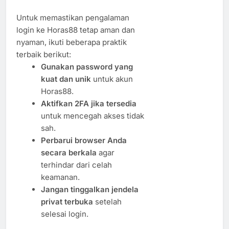
Untuk memastikan pengalaman
login ke Horas88 tetap aman dan
nyaman, ikuti beberapa praktik
terbaik berikut:
Gunakan password yang
kuat dan unik
untuk akun
Horas88.
Aktifkan 2FA jika tersedia
untuk mencegah akses tidak
sah.
Perbarui browser Anda
secara berkala
agar
terhindar dari celah
keamanan.
Jangan tinggalkan jendela
privat terbuka
setelah
selesai login.