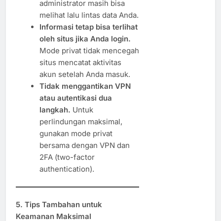
administrator masih bisa
melihat lalu lintas data Anda.
Informasi tetap bisa terlihat
oleh situs jika Anda login.
Mode privat tidak mencegah
situs mencatat aktivitas
akun setelah Anda masuk.
Tidak menggantikan VPN
atau autentikasi dua
langkah.
Untuk
perlindungan maksimal,
gunakan mode privat
bersama dengan VPN dan
2FA (two-factor
authentication).
5.
Tips Tambahan untuk
Keamanan Maksimal