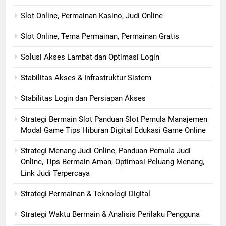
Slot Online, Permainan Kasino, Judi Online
Slot Online, Tema Permainan, Permainan Gratis
Solusi Akses Lambat dan Optimasi Login
Stabilitas Akses & Infrastruktur Sistem
Stabilitas Login dan Persiapan Akses
Strategi Bermain Slot Panduan Slot Pemula Manajemen
Modal Game Tips Hiburan Digital Edukasi Game Online
Strategi Menang Judi Online, Panduan Pemula Judi
Online, Tips Bermain Aman, Optimasi Peluang Menang,
Link Judi Terpercaya
Strategi Permainan & Teknologi Digital
Strategi Waktu Bermain & Analisis Perilaku Pengguna