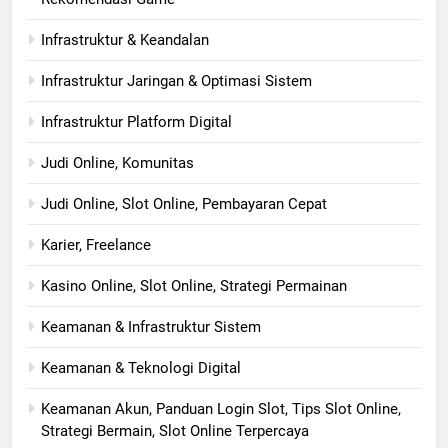
Infrastruktur & Keandalan
Infrastruktur Jaringan & Optimasi Sistem
Infrastruktur Platform Digital
Judi Online, Komunitas
Judi Online, Slot Online, Pembayaran Cepat
Karier, Freelance
Kasino Online, Slot Online, Strategi Permainan
Keamanan & Infrastruktur Sistem
Keamanan & Teknologi Digital
Keamanan Akun, Panduan Login Slot, Tips Slot Online,
Strategi Bermain, Slot Online Terpercaya