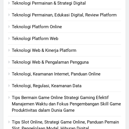
Teknologi Permainan & Strategi Digital
Teknologi Permainan, Edukasi Digital, Review Platform
Teknologi Platform Online
Teknologi Platform Web
Teknologi Web & Kinerja Platform
Teknologi Web & Pengalaman Pengguna
Teknologi, Keamanan Internet, Panduan Online
Teknologi, Regulasi, Keamanan Data
Tips Bermain Game Online Strategi Gaming Efektif
Manajemen Waktu dan Fokus Pengembangan Skill Game
Produktivitas dalam Dunia Game
Tips Slot Online, Strategi Game Online, Panduan Pemain
Slot, Pengelolaan Modal, Hiburan Digital