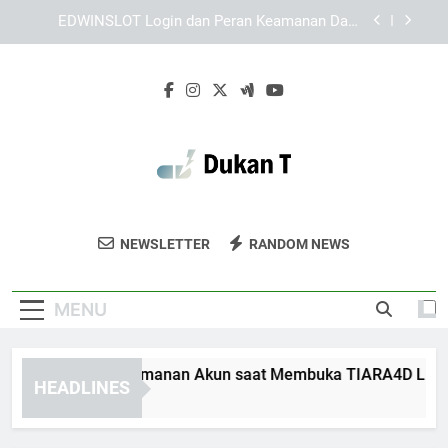
Skip
Cara Mengakses Login Edwinslot Saat Halaman
to
Lambat Dibuka dengan Langkah Aman dan
Terukur
content
Lebah4D Login Alternatif Saat Akses Utama
Tidak Tersedia untuk Pengguna yang
Mengutamakan Keamanan
Tips Menjaga Keamanan Akun saat Membuka
TIARA4D Link Alternatif
EDWINSLOT Login dan Peran Keamanan Data
dalam Aktivitas Digital
Cara Mengakses Login Edwinslot Saat Halaman
Lambat Dibuka dengan Langkah Aman dan
Dukan T
Terukur
Temukan Produk Kesehatan Dan Suplemen
Lebah4D Login Alternatif Saat Akses Utama
NEWSLETTER
RANDOM NEWS
Tidak Tersedia untuk Pengguna yang
Terbaik Di Dukan T.
Mengutamakan Keamanan
MENU
ps Menjaga Keamanan Akun saat Membuka TIARA4D Link Alter
HEADLINES
eeks Ago