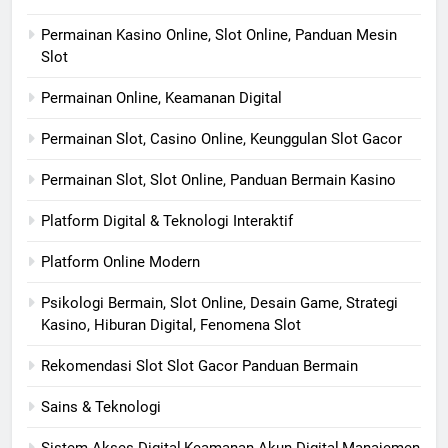
Permainan Kasino Online, Slot Online, Panduan Mesin
Slot
Permainan Online, Keamanan Digital
Permainan Slot, Casino Online, Keunggulan Slot Gacor
Permainan Slot, Slot Online, Panduan Bermain Kasino
Platform Digital & Teknologi Interaktif
Platform Online Modern
Psikologi Bermain, Slot Online, Desain Game, Strategi
Kasino, Hiburan Digital, Fenomena Slot
Rekomendasi Slot Slot Gacor Panduan Bermain
Sains & Teknologi