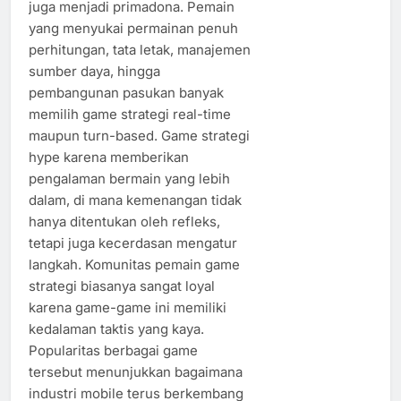
juga menjadi primadona. Pemain
yang menyukai permainan penuh
perhitungan, tata letak, manajemen
sumber daya, hingga
pembangunan pasukan banyak
memilih game strategi real-time
maupun turn-based. Game strategi
hype karena memberikan
pengalaman bermain yang lebih
dalam, di mana kemenangan tidak
hanya ditentukan oleh refleks,
tetapi juga kecerdasan mengatur
langkah. Komunitas pemain game
strategi biasanya sangat loyal
karena game-game ini memiliki
kedalaman taktis yang kaya.
Popularitas berbagai game
tersebut menunjukkan bagaimana
industri mobile terus berkembang