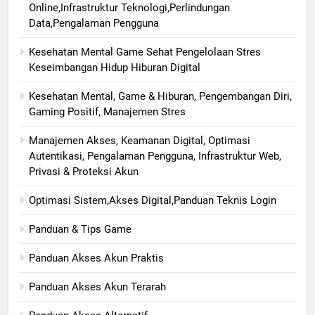
Online,Infrastruktur Teknologi,Perlindungan
Data,Pengalaman Pengguna
Kesehatan Mental Game Sehat Pengelolaan Stres
Keseimbangan Hidup Hiburan Digital
Kesehatan Mental, Game & Hiburan, Pengembangan Diri,
Gaming Positif, Manajemen Stres
Manajemen Akses, Keamanan Digital, Optimasi
Autentikasi, Pengalaman Pengguna, Infrastruktur Web,
Privasi & Proteksi Akun
Optimasi Sistem,Akses Digital,Panduan Teknis Login
Panduan & Tips Game
Panduan Akses Akun Praktis
Panduan Akses Akun Terarah