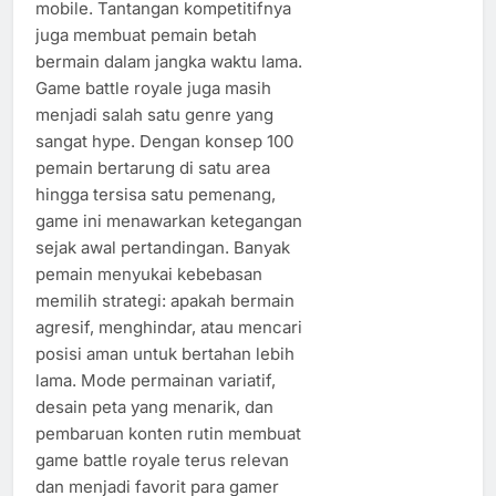
mobile. Tantangan kompetitifnya
juga membuat pemain betah
bermain dalam jangka waktu lama.
Game battle royale juga masih
menjadi salah satu genre yang
sangat hype. Dengan konsep 100
pemain bertarung di satu area
hingga tersisa satu pemenang,
game ini menawarkan ketegangan
sejak awal pertandingan. Banyak
pemain menyukai kebebasan
memilih strategi: apakah bermain
agresif, menghindar, atau mencari
posisi aman untuk bertahan lebih
lama. Mode permainan variatif,
desain peta yang menarik, dan
pembaruan konten rutin membuat
game battle royale terus relevan
dan menjadi favorit para gamer