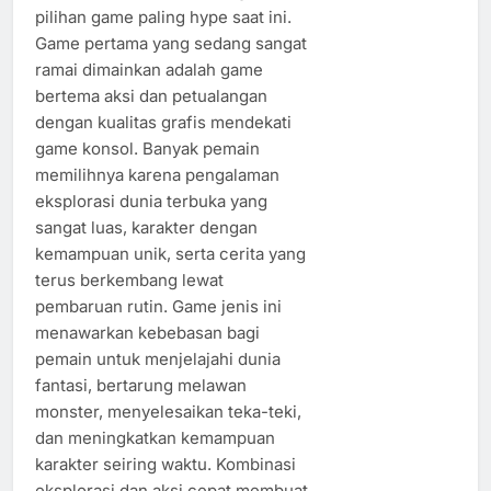
pilihan game paling hype saat ini.
Game pertama yang sedang sangat
ramai dimainkan adalah game
bertema aksi dan petualangan
dengan kualitas grafis mendekati
game konsol. Banyak pemain
memilihnya karena pengalaman
eksplorasi dunia terbuka yang
sangat luas, karakter dengan
kemampuan unik, serta cerita yang
terus berkembang lewat
pembaruan rutin. Game jenis ini
menawarkan kebebasan bagi
pemain untuk menjelajahi dunia
fantasi, bertarung melawan
monster, menyelesaikan teka-teki,
dan meningkatkan kemampuan
karakter seiring waktu. Kombinasi
eksplorasi dan aksi cepat membuat