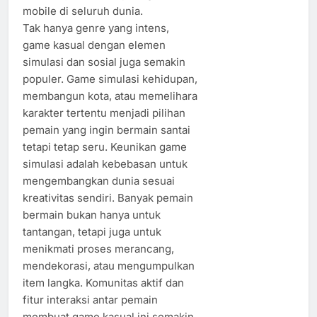
mobile di seluruh dunia.
Tak hanya genre yang intens,
game kasual dengan elemen
simulasi dan sosial juga semakin
populer. Game simulasi kehidupan,
membangun kota, atau memelihara
karakter tertentu menjadi pilihan
pemain yang ingin bermain santai
tetapi tetap seru. Keunikan game
simulasi adalah kebebasan untuk
mengembangkan dunia sesuai
kreativitas sendiri. Banyak pemain
bermain bukan hanya untuk
tantangan, tetapi juga untuk
menikmati proses merancang,
mendekorasi, atau mengumpulkan
item langka. Komunitas aktif dan
fitur interaksi antar pemain
membuat game kasual ini semakin