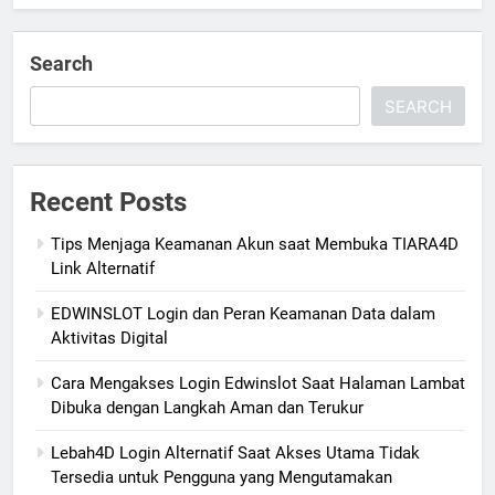
Search
SEARCH
Recent Posts
Tips Menjaga Keamanan Akun saat Membuka TIARA4D
Link Alternatif
EDWINSLOT Login dan Peran Keamanan Data dalam
Aktivitas Digital
Cara Mengakses Login Edwinslot Saat Halaman Lambat
Dibuka dengan Langkah Aman dan Terukur
Lebah4D Login Alternatif Saat Akses Utama Tidak
Tersedia untuk Pengguna yang Mengutamakan