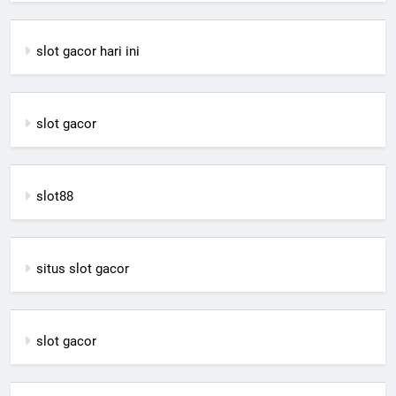
slot gacor hari ini
slot gacor
slot88
situs slot gacor
slot gacor