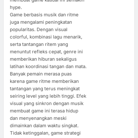
hype.
Game berbasis musik dan ritme
juga mengalami peningkatan
popularitas. Dengan visual
colorful, kombinasi lagu menarik,
serta tantangan ritem yang
menuntut refleks cepat, genre ini
memberikan hiburan sekaligus
latihan koordinasi tangan dan mata.
Banyak pemain merasa puas
karena game ritme memberikan
tantangan yang terus meningkat
seiring level yang lebih tinggi. Efek
visual yang sinkron dengan musik
membuat game ini terasa hidup
dan menyenangkan meski
dimainkan dalam waktu singkat.
Tidak ketinggalan, game strategi