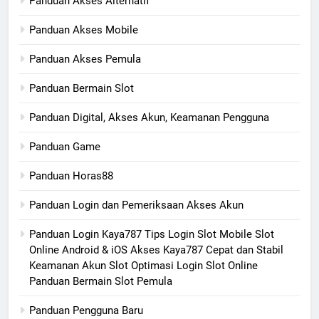
Panduan Akses Alternatif
Panduan Akses Mobile
Panduan Akses Pemula
Panduan Bermain Slot
Panduan Digital, Akses Akun, Keamanan Pengguna
Panduan Game
Panduan Horas88
Panduan Login dan Pemeriksaan Akses Akun
Panduan Login Kaya787 Tips Login Slot Mobile Slot
Online Android & iOS Akses Kaya787 Cepat dan Stabil
Keamanan Akun Slot Optimasi Login Slot Online
Panduan Bermain Slot Pemula
Panduan Pengguna Baru