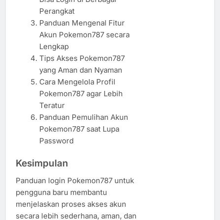
Perangkat
Panduan Mengenal Fitur
Akun Pokemon787 secara
Lengkap
Tips Akses Pokemon787
yang Aman dan Nyaman
Cara Mengelola Profil
Pokemon787 agar Lebih
Teratur
Panduan Pemulihan Akun
Pokemon787 saat Lupa
Password
Kesimpulan
Panduan login Pokemon787 untuk
pengguna baru membantu
menjelaskan proses akses akun
secara lebih sederhana, aman, dan