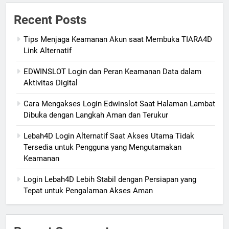
Recent Posts
Tips Menjaga Keamanan Akun saat Membuka TIARA4D
Link Alternatif
EDWINSLOT Login dan Peran Keamanan Data dalam
Aktivitas Digital
Cara Mengakses Login Edwinslot Saat Halaman Lambat
Dibuka dengan Langkah Aman dan Terukur
Lebah4D Login Alternatif Saat Akses Utama Tidak
Tersedia untuk Pengguna yang Mengutamakan
Keamanan
Login Lebah4D Lebih Stabil dengan Persiapan yang
Tepat untuk Pengalaman Akses Aman