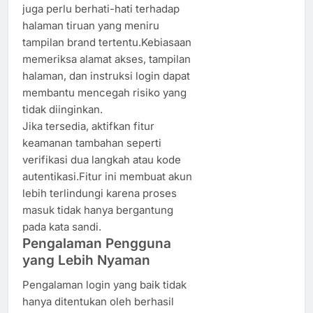
juga perlu berhati-hati terhadap
halaman tiruan yang meniru
tampilan brand tertentu.Kebiasaan
memeriksa alamat akses, tampilan
halaman, dan instruksi login dapat
membantu mencegah risiko yang
tidak diinginkan.
Jika tersedia, aktifkan fitur
keamanan tambahan seperti
verifikasi dua langkah atau kode
autentikasi.Fitur ini membuat akun
lebih terlindungi karena proses
masuk tidak hanya bergantung
pada kata sandi.
Pengalaman Pengguna
yang Lebih Nyaman
Pengalaman login yang baik tidak
hanya ditentukan oleh berhasil