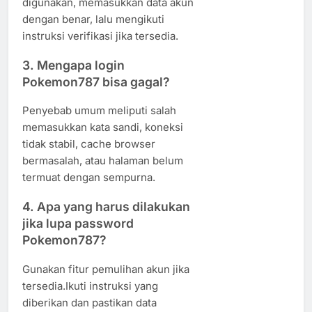
digunakan, memasukkan data akun
dengan benar, lalu mengikuti
instruksi verifikasi jika tersedia.
3. Mengapa login
Pokemon787 bisa gagal?
Penyebab umum meliputi salah
memasukkan kata sandi, koneksi
tidak stabil, cache browser
bermasalah, atau halaman belum
termuat dengan sempurna.
4. Apa yang harus dilakukan
jika lupa password
Pokemon787?
Gunakan fitur pemulihan akun jika
tersedia.Ikuti instruksi yang
diberikan dan pastikan data