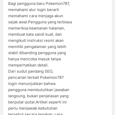
Bagi pengguna baru Pokemon787,
memahami alur login berarti
memahami cara menjaga akun
sejak awal.Pengguna yang terbiasa
memeriksa keamanan halaman,
membuat kata sandi kuat, dan
mengikuti instruksi resmi akan
memiliki pengalaman yang lebih
stabil dibanding pengguna yang
hanya mencoba masuk tanpa
memperhatikan detail.
Dari sudut pandang SEO,
pencarian terkait Pokemon787
login menunjukkan bahwa
pengguna membutuhkan jawaban
langsung, bukan penjelasan yang
berputar-putar.Artikel seperti ini
perlu menjawab kebutuhan
tersebut secara lengkap: cara