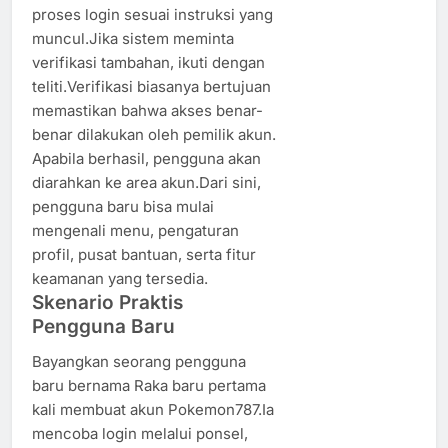
proses login sesuai instruksi yang
muncul.Jika sistem meminta
verifikasi tambahan, ikuti dengan
teliti.Verifikasi biasanya bertujuan
memastikan bahwa akses benar-
benar dilakukan oleh pemilik akun.
Apabila berhasil, pengguna akan
diarahkan ke area akun.Dari sini,
pengguna baru bisa mulai
mengenali menu, pengaturan
profil, pusat bantuan, serta fitur
keamanan yang tersedia.
Skenario Praktis
Pengguna Baru
Bayangkan seorang pengguna
baru bernama Raka baru pertama
kali membuat akun Pokemon787.Ia
mencoba login melalui ponsel,