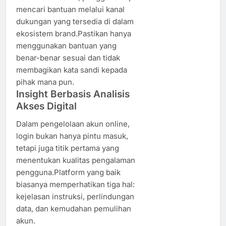
mencari bantuan melalui kanal
dukungan yang tersedia di dalam
ekosistem brand.Pastikan hanya
menggunakan bantuan yang
benar-benar sesuai dan tidak
membagikan kata sandi kepada
pihak mana pun.
Insight Berbasis Analisis
Akses Digital
Dalam pengelolaan akun online,
login bukan hanya pintu masuk,
tetapi juga titik pertama yang
menentukan kualitas pengalaman
pengguna.Platform yang baik
biasanya memperhatikan tiga hal:
kejelasan instruksi, perlindungan
data, dan kemudahan pemulihan
akun.