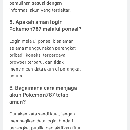
pemulihan sesuai dengan
informasi akun yang terdaftar.
5. Apakah aman login
Pokemon787 melalui ponsel?
Login melalui ponsel bisa aman
selama menggunakan perangkat
pribadi, koneksi terpercaya,
browser terbaru, dan tidak
menyimpan data akun di perangkat
umum.
6. Bagaimana cara menjaga
akun Pokemon787 tetap
aman?
Gunakan kata sandi kuat, jangan
membagikan data login, hindari
perangkat publik, dan aktifkan fitur