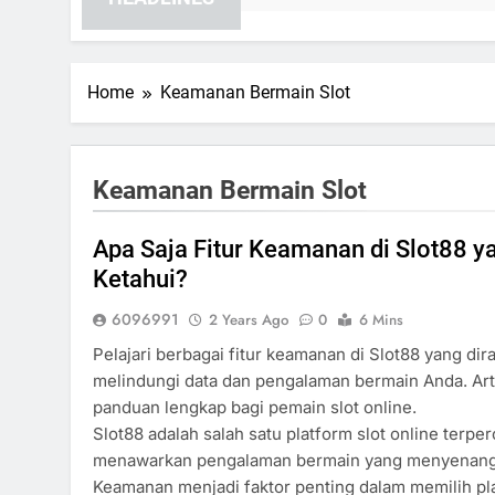
Home
Keamanan Bermain Slot
Keamanan Bermain Slot
Apa Saja Fitur Keamanan di Slot88 
Ketahui?
6096991
2 Years Ago
0
6 Mins
Pelajari berbagai fitur keamanan di Slot88 yang di
melindungi data dan pengalaman bermain Anda. Art
panduan lengkap bagi pemain slot online.
Slot88 adalah salah satu platform slot online terpe
menawarkan pengalaman bermain yang menyenangk
Keamanan menjadi faktor penting dalam memilih p