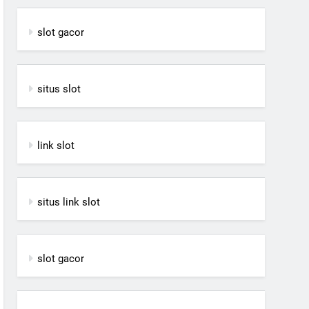
slot gacor
situs slot
link slot
situs link slot
slot gacor