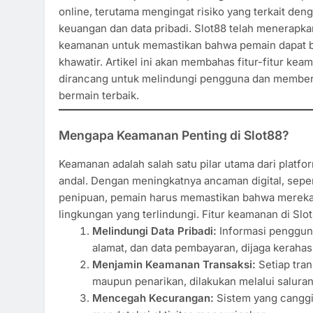
online, terutama mengingat risiko yang terkait deng
keuangan dan data pribadi. Slot88 telah menerapkan
keamanan untuk memastikan bahwa pemain dapat b
khawatir. Artikel ini akan membahas fitur-fitur kea
dirancang untuk melindungi pengguna dan membe
bermain terbaik.
Mengapa Keamanan Penting di Slot88?
Keamanan adalah salah satu pilar utama dari platfor
andal. Dengan meningkatnya ancaman digital, seper
penipuan, pemain harus memastikan bahwa mereka
lingkungan yang terlindungi. Fitur keamanan di Slo
Melindungi Data Pribadi:
Informasi pengguna
alamat, dan data pembayaran, dijaga kerahas
Menjamin Keamanan Transaksi:
Setiap tran
maupun penarikan, dilakukan melalui salura
Mencegah Kecurangan:
Sistem yang canggi