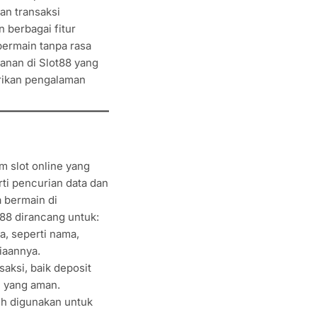
an transaksi
 berbagai fitur
ermain tanpa rasa
manan di Slot88 yang
rikan pengalaman
m slot online yang
ti pencurian data dan
 bermain di
t88 dirancang untuk:
, seperti nama,
iaannya.
saksi, baik deposit
n yang aman.
h digunakan untuk