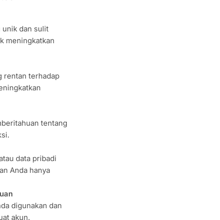
unik dan sulit
tuk meningkatkan
g rentan terhadap
eningkatkan
mberitahuan tentang
si.
tau data pribadi
kan Anda hanya
tuan
da digunakan dan
at akun.