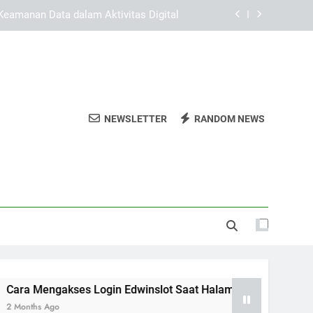
eamanan Data dalam Aktivitas Digital
uka dengan Langkah Aman dan Terukur
Pengguna yang Mengutamakan Keamanan
aat Membuka TIARA4D Link Alternatif
NEWSLETTER
RANDOM NEWS
eamanan Data dalam Aktivitas Digital
uka dengan Langkah Aman dan Terukur
Pengguna yang Mengutamakan Keamanan
kses Login Edwinslot Saat Halaman Lambat Dibuka dengan 