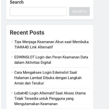
Search
SEARCH
Recent Posts
Tips Menjaga Keamanan Akun saat Membuka
TIARA4D Link Alternatif
EDWINSLOT Login dan Peran Keamanan Data
dalam Aktivitas Digital
Cara Mengakses Login Edwinslot Saat
Halaman Lambat Dibuka dengan Langkah
Aman dan Terukur
Lebah4D Login Alternatif Saat Akses Utama
Tidak Tersedia untuk Pengguna yang
Mengutamakan Keamanan