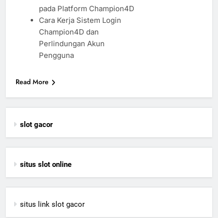
pada Platform Champion4D
Cara Kerja Sistem Login
Champion4D dan
Perlindungan Akun
Pengguna
Read More
slot gacor
situs slot online
situs link slot gacor