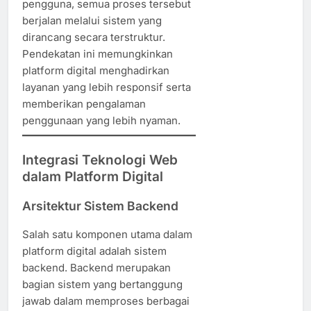
pengguna, semua proses tersebut
berjalan melalui sistem yang
dirancang secara terstruktur.
Pendekatan ini memungkinkan
platform digital menghadirkan
layanan yang lebih responsif serta
memberikan pengalaman
penggunaan yang lebih nyaman.
Integrasi Teknologi Web
dalam Platform Digital
Arsitektur Sistem Backend
Salah satu komponen utama dalam
platform digital adalah sistem
backend. Backend merupakan
bagian sistem yang bertanggung
jawab dalam memproses berbagai