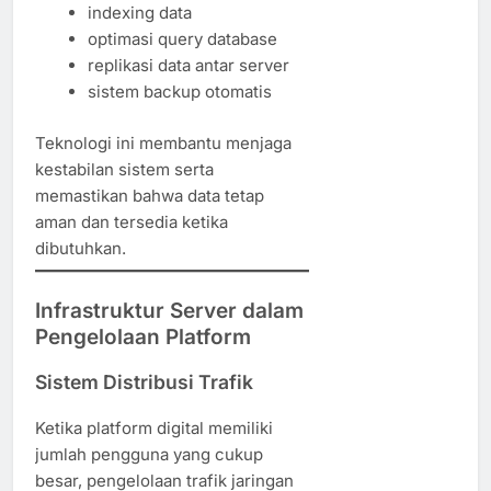
indexing data
optimasi query database
replikasi data antar server
sistem backup otomatis
Teknologi ini membantu menjaga
kestabilan sistem serta
memastikan bahwa data tetap
aman dan tersedia ketika
dibutuhkan.
Infrastruktur Server dalam
Pengelolaan Platform
Sistem Distribusi Trafik
Ketika platform digital memiliki
jumlah pengguna yang cukup
besar, pengelolaan trafik jaringan