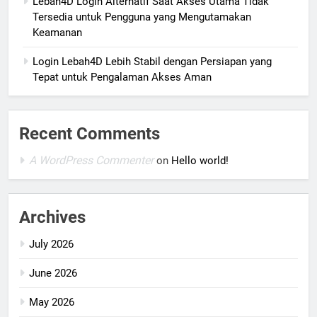
Lebah4D Login Alternatif Saat Akses Utama Tidak
Tersedia untuk Pengguna yang Mengutamakan
Keamanan
Login Lebah4D Lebih Stabil dengan Persiapan yang
Tepat untuk Pengalaman Akses Aman
Recent Comments
A WordPress Commenter
on
Hello world!
Archives
July 2026
June 2026
May 2026