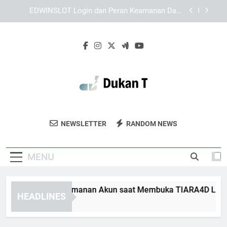
Skip
Cara Mengakses Login Edwinslot Saat Halaman
to
Lambat Dibuka dengan Langkah Aman dan
Terukur
content
Lebah4D Login Alternatif Saat Akses Utama
Tidak Tersedia untuk Pengguna yang
Mengutamakan Keamanan
Tips Menjaga Keamanan Akun saat Membuka
TIARA4D Link Alternatif
EDWINSLOT Login dan Peran Keamanan Data
dalam Aktivitas Digital
Cara Mengakses Login Edwinslot Saat Halaman
Lambat Dibuka dengan Langkah Aman dan
Dukan T
Terukur
Temukan Produk Kesehatan Dan Suplemen
Lebah4D Login Alternatif Saat Akses Utama
NEWSLETTER
RANDOM NEWS
Tidak Tersedia untuk Pengguna yang
Terbaik Di Dukan T.
Mengutamakan Keamanan
MENU
ps Menjaga Keamanan Akun saat Membuka TIARA4D Link Alte
HEADLINES
Weeks Ago