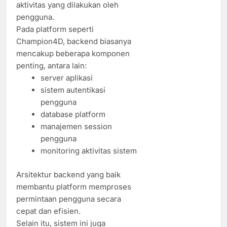
aktivitas yang dilakukan oleh
pengguna.
Pada platform seperti
Champion4D, backend biasanya
mencakup beberapa komponen
penting, antara lain:
server aplikasi
sistem autentikasi
pengguna
database platform
manajemen session
pengguna
monitoring aktivitas sistem
Arsitektur backend yang baik
membantu platform memproses
permintaan pengguna secara
cepat dan efisien.
Selain itu, sistem ini juga