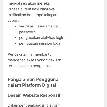
mengakses akun mereka.
Proses autentikasi biasanya
melibatkan beberapa tahapan
seperti:
verifikasi username dan
password
pengecekan aktivitas login
pembuatan session login
Pendekatan ini membantu
mencegah akses yang tidak sah
terhadap akun pengguna.
Pengalaman Pengguna
dalam Platform Digital
Desain Website Responsif
Dalam pengembangan platform