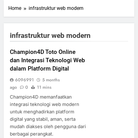
Home
infrastruktur web modern
infrastruktur web modern
Champion4D Toto Online
dan Integrasi Teknologi Web
dalam Platform Digital
6096991
5 months
ago
0
11 mins
Champion4D memanfaatkan
integrasi teknologi web modern
untuk menghadirkan platform
digital yang stabil, aman, serta
mudah diakses oleh pengguna dari
berbagai perangkat.