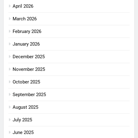
April 2026
March 2026
February 2026
January 2026
December 2025
November 2025
October 2025
September 2025
August 2025
July 2025
June 2025