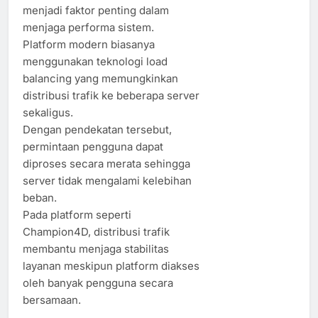
menjadi faktor penting dalam
menjaga performa sistem.
Platform modern biasanya
menggunakan teknologi load
balancing yang memungkinkan
distribusi trafik ke beberapa server
sekaligus.
Dengan pendekatan tersebut,
permintaan pengguna dapat
diproses secara merata sehingga
server tidak mengalami kelebihan
beban.
Pada platform seperti
Champion4D, distribusi trafik
membantu menjaga stabilitas
layanan meskipun platform diakses
oleh banyak pengguna secara
bersamaan.