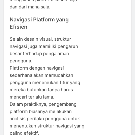
dan dari mana saja.
Navigasi Platform yang
Efisien
Selain desain visual, struktur
navigasi juga memiliki pengaruh
besar terhadap pengalaman
pengguna.
Platform dengan navigasi
sederhana akan memudahkan
pengguna menemukan fitur yang
mereka butuhkan tanpa harus
mencari terlalu lama.
Dalam praktiknya, pengembang
platform biasanya melakukan
analisis perilaku pengguna untuk
menentukan struktur navigasi yang
paling efektif.