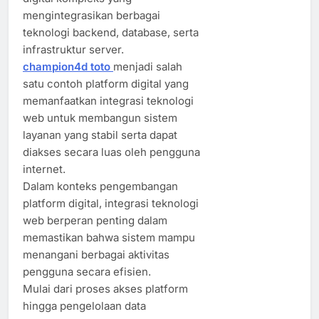
mengintegrasikan berbagai
teknologi backend, database, serta
infrastruktur server.
champion4d toto
menjadi salah
satu contoh platform digital yang
memanfaatkan integrasi teknologi
web untuk membangun sistem
layanan yang stabil serta dapat
diakses secara luas oleh pengguna
internet.
Dalam konteks pengembangan
platform digital, integrasi teknologi
web berperan penting dalam
memastikan bahwa sistem mampu
menangani berbagai aktivitas
pengguna secara efisien.
Mulai dari proses akses platform
hingga pengelolaan data