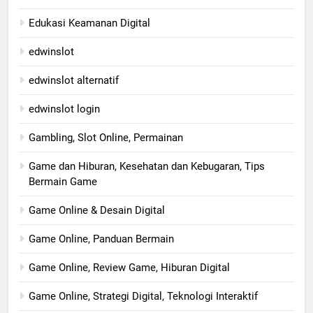
Edukasi Keamanan Digital
edwinslot
edwinslot alternatif
edwinslot login
Gambling, Slot Online, Permainan
Game dan Hiburan, Kesehatan dan Kebugaran, Tips
Bermain Game
Game Online & Desain Digital
Game Online, Panduan Bermain
Game Online, Review Game, Hiburan Digital
Game Online, Strategi Digital, Teknologi Interaktif