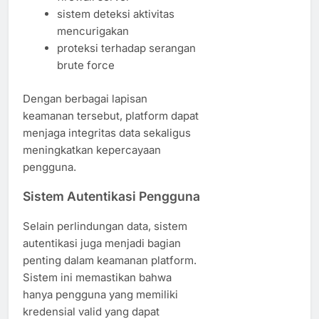
sistem deteksi aktivitas
mencurigakan
proteksi terhadap serangan
brute force
Dengan berbagai lapisan
keamanan tersebut, platform dapat
menjaga integritas data sekaligus
meningkatkan kepercayaan
pengguna.
Sistem Autentikasi Pengguna
Selain perlindungan data, sistem
autentikasi juga menjadi bagian
penting dalam keamanan platform.
Sistem ini memastikan bahwa
hanya pengguna yang memiliki
kredensial valid yang dapat