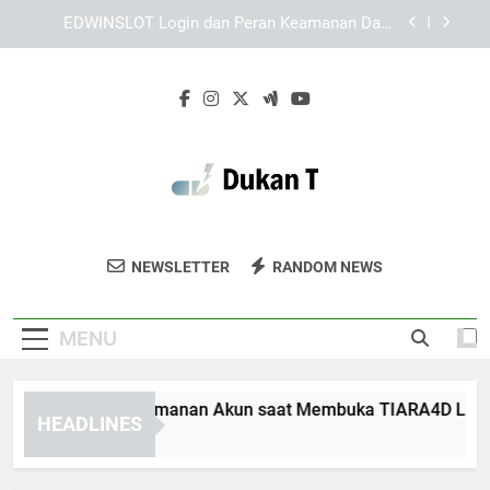
Skip
Cara Mengakses Login Edwinslot Saat Halaman
to
Lambat Dibuka dengan Langkah Aman dan
Terukur
content
Lebah4D Login Alternatif Saat Akses Utama
Tidak Tersedia untuk Pengguna yang
Mengutamakan Keamanan
Tips Menjaga Keamanan Akun saat Membuka
TIARA4D Link Alternatif
EDWINSLOT Login dan Peran Keamanan Data
dalam Aktivitas Digital
Cara Mengakses Login Edwinslot Saat Halaman
Lambat Dibuka dengan Langkah Aman dan
Dukan T
Terukur
Temukan Produk Kesehatan Dan Suplemen
Lebah4D Login Alternatif Saat Akses Utama
NEWSLETTER
RANDOM NEWS
Tidak Tersedia untuk Pengguna yang
Terbaik Di Dukan T.
Mengutamakan Keamanan
MENU
ps Menjaga Keamanan Akun saat Membuka TIARA4D Link Alte
HEADLINES
Weeks Ago