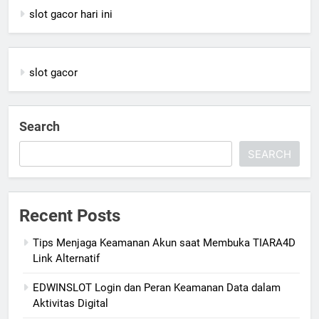
slot gacor hari ini
slot gacor
Search
SEARCH
Recent Posts
Tips Menjaga Keamanan Akun saat Membuka TIARA4D
Link Alternatif
EDWINSLOT Login dan Peran Keamanan Data dalam
Aktivitas Digital