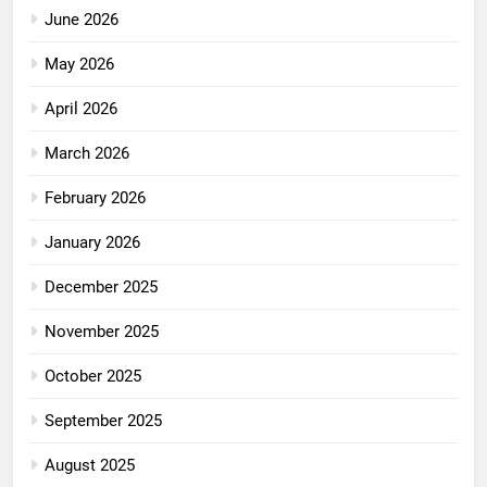
June 2026
May 2026
April 2026
March 2026
February 2026
January 2026
December 2025
November 2025
October 2025
September 2025
August 2025