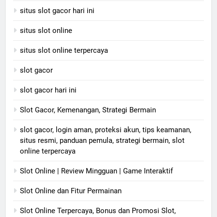
situs slot gacor hari ini
situs slot online
situs slot online terpercaya
slot gacor
slot gacor hari ini
Slot Gacor, Kemenangan, Strategi Bermain
slot gacor, login aman, proteksi akun, tips keamanan,
situs resmi, panduan pemula, strategi bermain, slot
online terpercaya
Slot Online | Review Mingguan | Game Interaktif
Slot Online dan Fitur Permainan
Slot Online Terpercaya, Bonus dan Promosi Slot,