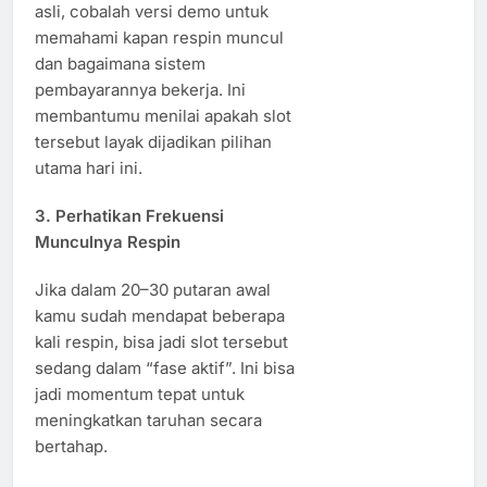
asli, cobalah versi demo untuk
memahami kapan respin muncul
dan bagaimana sistem
pembayarannya bekerja. Ini
membantumu menilai apakah slot
tersebut layak dijadikan pilihan
utama hari ini.
3.
Perhatikan Frekuensi
Munculnya Respin
Jika dalam 20–30 putaran awal
kamu sudah mendapat beberapa
kali respin, bisa jadi slot tersebut
sedang dalam “fase aktif”. Ini bisa
jadi momentum tepat untuk
meningkatkan taruhan secara
bertahap.