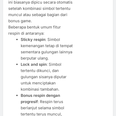
ini biasanya dipicu secara otomatis
setelah kombinasi simbol tertentu
muncul atau sebagai bagian dari
bonus game.
Beberapa bentuk umum fitur
respin di antaranya:
Sticky respin
: Simbol
kemenangan tetap di tempat
sementara gulungan lainnya
berputar ulang.
Lock and spin
: Simbol
tertentu dikunci, dan
gulungan sisanya diputar
untuk menciptakan
kombinasi tambahan.
Bonus respin dengan
progresif
: Respin terus
berlanjut selama simbol
tertentu terus muncul,