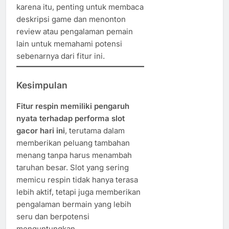
karena itu, penting untuk membaca
deskripsi game dan menonton
review atau pengalaman pemain
lain untuk memahami potensi
sebenarnya dari fitur ini.
Kesimpulan
Fitur respin memiliki pengaruh
nyata terhadap performa slot
gacor hari ini
, terutama dalam
memberikan peluang tambahan
menang tanpa harus menambah
taruhan besar. Slot yang sering
memicu respin tidak hanya terasa
lebih aktif, tetapi juga memberikan
pengalaman bermain yang lebih
seru dan berpotensi
menguntungkan.