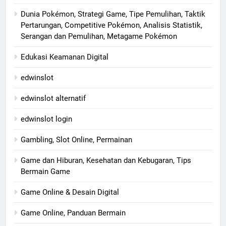
Dunia Pokémon, Strategi Game, Tipe Pemulihan, Taktik
Pertarungan, Competitive Pokémon, Analisis Statistik,
Serangan dan Pemulihan, Metagame Pokémon
Edukasi Keamanan Digital
edwinslot
edwinslot alternatif
edwinslot login
Gambling, Slot Online, Permainan
Game dan Hiburan, Kesehatan dan Kebugaran, Tips
Bermain Game
Game Online & Desain Digital
Game Online, Panduan Bermain