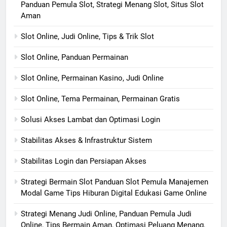
Panduan Pemula Slot, Strategi Menang Slot, Situs Slot
Aman
Slot Online, Judi Online, Tips & Trik Slot
Slot Online, Panduan Permainan
Slot Online, Permainan Kasino, Judi Online
Slot Online, Tema Permainan, Permainan Gratis
Solusi Akses Lambat dan Optimasi Login
Stabilitas Akses & Infrastruktur Sistem
Stabilitas Login dan Persiapan Akses
Strategi Bermain Slot Panduan Slot Pemula Manajemen
Modal Game Tips Hiburan Digital Edukasi Game Online
Strategi Menang Judi Online, Panduan Pemula Judi
Online, Tips Bermain Aman, Optimasi Peluang Menang,