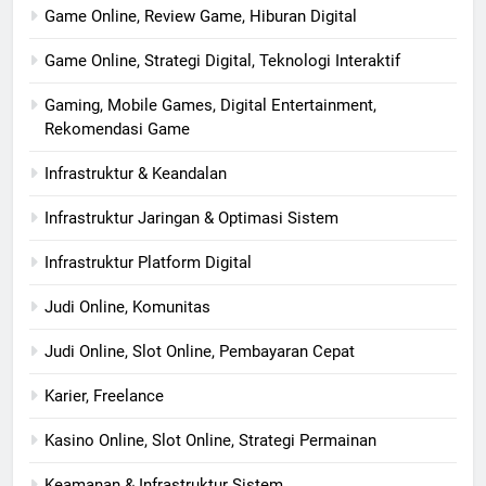
Game Online, Review Game, Hiburan Digital
Game Online, Strategi Digital, Teknologi Interaktif
Gaming, Mobile Games, Digital Entertainment,
Rekomendasi Game
Infrastruktur & Keandalan
Infrastruktur Jaringan & Optimasi Sistem
Infrastruktur Platform Digital
Judi Online, Komunitas
Judi Online, Slot Online, Pembayaran Cepat
Karier, Freelance
Kasino Online, Slot Online, Strategi Permainan
Keamanan & Infrastruktur Sistem