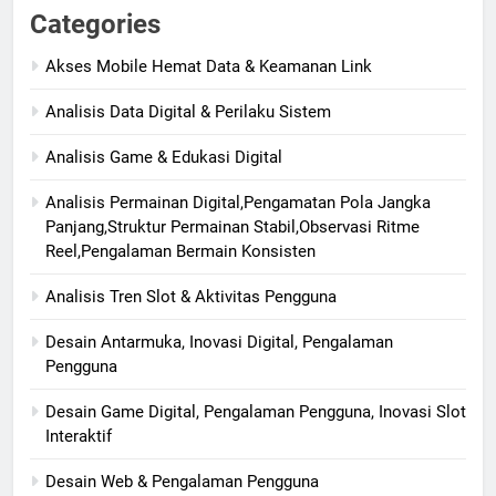
Categories
Akses Mobile Hemat Data & Keamanan Link
Analisis Data Digital & Perilaku Sistem
Analisis Game & Edukasi Digital
Analisis Permainan Digital,Pengamatan Pola Jangka
Panjang,Struktur Permainan Stabil,Observasi Ritme
Reel,Pengalaman Bermain Konsisten
Analisis Tren Slot & Aktivitas Pengguna
Desain Antarmuka, Inovasi Digital, Pengalaman
Pengguna
Desain Game Digital, Pengalaman Pengguna, Inovasi Slot
Interaktif
Desain Web & Pengalaman Pengguna