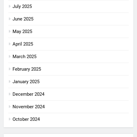
July 2025
June 2025
May 2025
April 2025
March 2025
February 2025
January 2025
December 2024
November 2024
October 2024