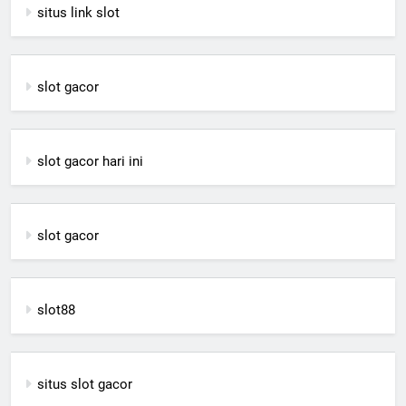
situs link slot
slot gacor
slot gacor hari ini
slot gacor
slot88
situs slot gacor