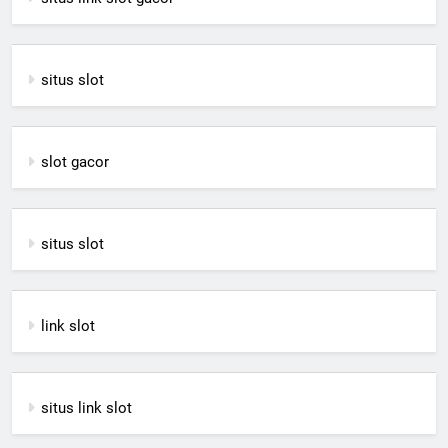
situs slot
slot gacor
situs slot
link slot
situs link slot