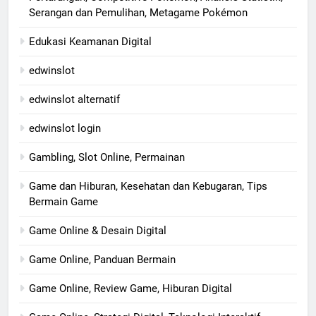
Serangan dan Pemulihan, Metagame Pokémon
Edukasi Keamanan Digital
edwinslot
edwinslot alternatif
edwinslot login
Gambling, Slot Online, Permainan
Game dan Hiburan, Kesehatan dan Kebugaran, Tips
Bermain Game
Game Online & Desain Digital
Game Online, Panduan Bermain
Game Online, Review Game, Hiburan Digital