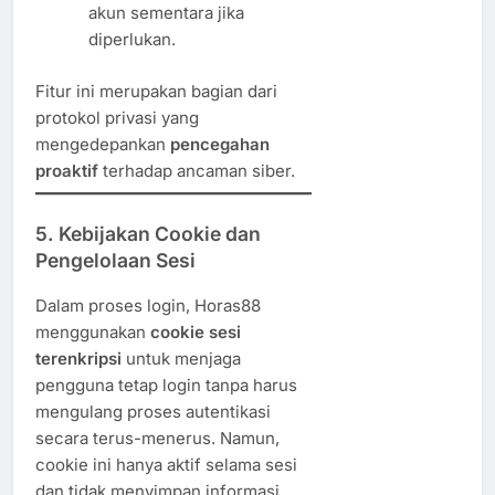
akun sementara jika
diperlukan.
Fitur ini merupakan bagian dari
protokol privasi yang
mengedepankan
pencegahan
proaktif
terhadap ancaman siber.
5. Kebijakan Cookie dan
Pengelolaan Sesi
Dalam proses login, Horas88
menggunakan
cookie sesi
terenkripsi
untuk menjaga
pengguna tetap login tanpa harus
mengulang proses autentikasi
secara terus-menerus. Namun,
cookie ini hanya aktif selama sesi
dan tidak menyimpan informasi