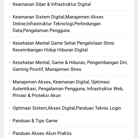
Keamanan Siber & Infrastruktur Digital
Keamanan Sistem Digital,Manajemen Akses
Online,Infrastruktur Teknologi,Perlindungan
Data,Pengalaman Pengguna
Kesehatan Mental Game Sehat Pengelolaan Stres
Keseimbangan Hidup Hiburan Digital
Kesehatan Mental, Game & Hiburan, Pengembangan Diri,
Gaming Positif, Manajemen Stres
Manajemen Akses, Keamanan Digital, Optimasi
Autentikasi, Pengalaman Pengguna, Infrastruktur Web,
Privasi & Proteksi Akun
Optimasi Sistem,Akses Digital,Panduan Teknis Login
Panduan & Tips Game
Panduan Akses Akun Praktis