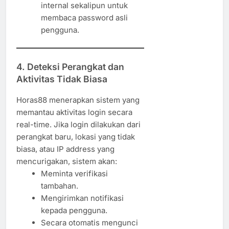
internal sekalipun untuk
membaca password asli
pengguna.
4. Deteksi Perangkat dan
Aktivitas Tidak Biasa
Horas88 menerapkan sistem yang
memantau aktivitas login secara
real-time. Jika login dilakukan dari
perangkat baru, lokasi yang tidak
biasa, atau IP address yang
mencurigakan, sistem akan:
Meminta verifikasi
tambahan.
Mengirimkan notifikasi
kepada pengguna.
Secara otomatis mengunci