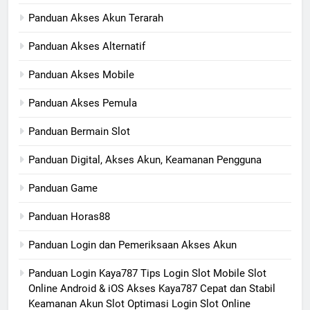
Panduan Akses Akun Terarah
Panduan Akses Alternatif
Panduan Akses Mobile
Panduan Akses Pemula
Panduan Bermain Slot
Panduan Digital, Akses Akun, Keamanan Pengguna
Panduan Game
Panduan Horas88
Panduan Login dan Pemeriksaan Akses Akun
Panduan Login Kaya787 Tips Login Slot Mobile Slot
Online Android & iOS Akses Kaya787 Cepat dan Stabil
Keamanan Akun Slot Optimasi Login Slot Online