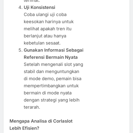
terlihat.
Uji Konsistensi
Coba ulangi uji coba
keesokan harinya untuk
melihat apakah tren itu
berlanjut atau hanya
kebetulan sesaat.
Gunakan Informasi Sebagai
Referensi Bermain Nyata
Setelah mengenali slot yang
stabil dan menguntungkan
di mode demo, pemain bisa
mempertimbangkan untuk
bermain di mode nyata
dengan strategi yang lebih
terarah.
Mengapa Analisa di Corlaslot
Lebih Efisien?