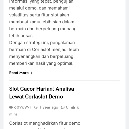
Informasi yang tepat, pengujian
melalui demo, dan memahami
volatilitas serta fitur slot akan
membuat kamu lebih siap dalam
bermain dan berpeluang menang
lebih besar.
Dengan strategi ini, pengalaman
bermain di Corlaslot menjadi lebih
menyenangkan dan berpeluang
memberikan hasil yang optimal.
Read More
Slot Gacor Harian: Analisa
Lewat Corlaslot Demo
6096991
1 year ago
0
6
mins
Corlaslot menghadirkan fitur demo