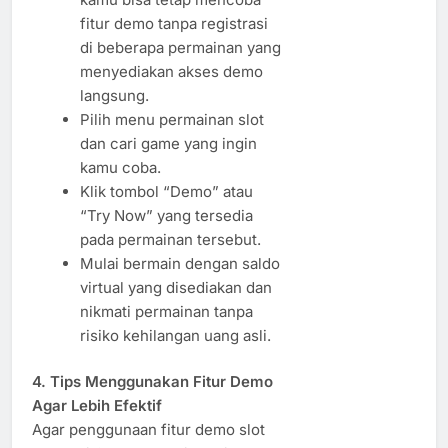
fitur demo tanpa registrasi
di beberapa permainan yang
menyediakan akses demo
langsung.
Pilih menu permainan slot
dan cari game yang ingin
kamu coba.
Klik tombol “Demo” atau
“Try Now” yang tersedia
pada permainan tersebut.
Mulai bermain dengan saldo
virtual yang disediakan dan
nikmati permainan tanpa
risiko kehilangan uang asli.
4. Tips Menggunakan Fitur Demo
Agar Lebih Efektif
Agar penggunaan fitur demo slot