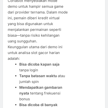
Corlaslot menyediakan mode
demo untuk hampir semua game
dari provider ternama. Dalam mode
ini, pemain diberi kredit virtual
yang bisa digunakan untuk
menjalankan permainan seperti
biasa—tanpa risiko kehilangan
uang sungguhan.
Keunggulan utama dari demo ini
untuk analisa slot gacor harian
adalah:
Bisa dicoba kapan saja
tanpa login
Tanpa batasan waktu
atau
jumlah spin
Mendapatkan gambaran
nyata
tentang frekuensi
bonus
Bisa dicoba di banyak