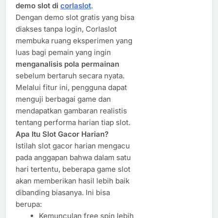
demo slot di
corlaslot
.
Dengan demo slot gratis yang bisa
diakses tanpa login, Corlaslot
membuka ruang eksperimen yang
luas bagi pemain yang ingin
menganalisis pola permainan
sebelum bertaruh secara nyata.
Melalui fitur ini, pengguna dapat
menguji berbagai game dan
mendapatkan gambaran realistis
tentang performa harian tiap slot.
Apa Itu Slot Gacor Harian?
Istilah slot gacor harian mengacu
pada anggapan bahwa dalam satu
hari tertentu, beberapa game slot
akan memberikan hasil lebih baik
dibanding biasanya. Ini bisa
berupa:
Kemunculan free spin lebih