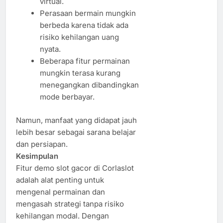
virtual.
Perasaan bermain mungkin
berbeda karena tidak ada
risiko kehilangan uang
nyata.
Beberapa fitur permainan
mungkin terasa kurang
menegangkan dibandingkan
mode berbayar.
Namun, manfaat yang didapat jauh
lebih besar sebagai sarana belajar
dan persiapan.
Kesimpulan
Fitur demo slot gacor di Corlaslot
adalah alat penting untuk
mengenal permainan dan
mengasah strategi tanpa risiko
kehilangan modal. Dengan