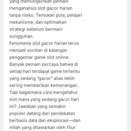
yang memungkinkan pemain
menganalisis slot gacor harian
tanpa risiko. Temukan pola, pelajari
mekanisme, dan optimalkan
strategi sebelum bermain
sungguhan.
Fenomena
slot gacor harian
terus
menjadi sorotan di kalangan
penggemar game slot online.
Banyak pemain percaya bahwa di
setiap hari terdapat game tertentu
yang sedang “gacor” alias lebih
sering memberikan kemenangan.
Tapi bagaimana cara mengetahui
slot mana yang sedang gacor hari
ini? Jawaban yang semakin
populer datang dari pendekatan
berbasis data dan eksplorasi—dan
inilah yang ditawarkan oleh fitur