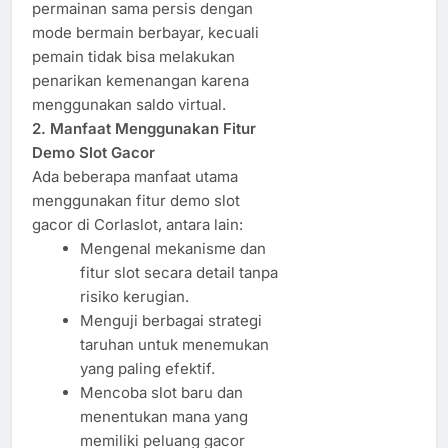
permainan sama persis dengan
mode bermain berbayar, kecuali
pemain tidak bisa melakukan
penarikan kemenangan karena
menggunakan saldo virtual.
2. Manfaat Menggunakan Fitur
Demo Slot Gacor
Ada beberapa manfaat utama
menggunakan fitur demo slot
gacor di Corlaslot, antara lain:
Mengenal mekanisme dan
fitur slot secara detail tanpa
risiko kerugian.
Menguji berbagai strategi
taruhan untuk menemukan
yang paling efektif.
Mencoba slot baru dan
menentukan mana yang
memiliki peluang gacor