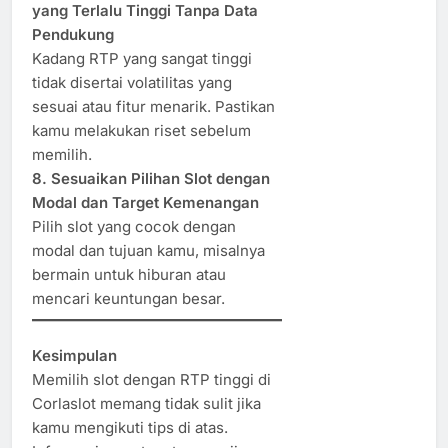
yang Terlalu Tinggi Tanpa Data
Pendukung
Kadang RTP yang sangat tinggi
tidak disertai volatilitas yang
sesuai atau fitur menarik. Pastikan
kamu melakukan riset sebelum
memilih.
8. Sesuaikan Pilihan Slot dengan
Modal dan Target Kemenangan
Pilih slot yang cocok dengan
modal dan tujuan kamu, misalnya
bermain untuk hiburan atau
mencari keuntungan besar.
Kesimpulan
Memilih slot dengan RTP tinggi di
Corlaslot memang tidak sulit jika
kamu mengikuti tips di atas.