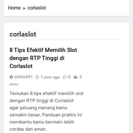
Home
corlaslot
corlaslot
8 Tips Efektif Memilih Slot
dengan RTP Tinggi di
Corlaslot
6096991
1 year ago
0
3
mins
Temukan 8 tips efektif memilih slot
dengan RTP tinggi di Corlaslot
agar peluang menang kamu
semakin besar. Panduan praktis ini
membantu kamu bermain lebih
cerdas dan aman.