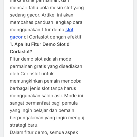
mekanisme permainan, dan
mencari tahu pola mesin slot yang
sedang gacor. Artikel ini akan
membahas panduan lengkap cara
menggunakan fitur demo
slot
gacor
di Corlaslot dengan efektif.
1. Apa Itu Fitur Demo Slot di
Corlaslot?
Fitur demo slot adalah mode
permainan gratis yang disediakan
oleh Corlaslot untuk
memungkinkan pemain mencoba
berbagai jenis slot tanpa harus
menggunakan saldo asli. Mode ini
sangat bermanfaat bagi pemula
yang ingin belajar dan pemain
berpengalaman yang ingin menguji
strategi baru.
Dalam fitur demo, semua aspek