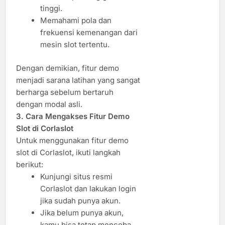
tinggi.
Memahami pola dan
frekuensi kemenangan dari
mesin slot tertentu.
Dengan demikian, fitur demo
menjadi sarana latihan yang sangat
berharga sebelum bertaruh
dengan modal asli.
3. Cara Mengakses Fitur Demo
Slot di Corlaslot
Untuk menggunakan fitur demo
slot di Corlaslot, ikuti langkah
berikut:
Kunjungi situs resmi
Corlaslot dan lakukan login
jika sudah punya akun.
Jika belum punya akun,
kamu bisa tetap mencoba