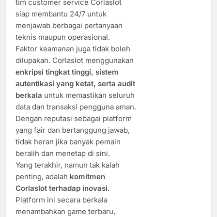
tim customer service Corlaslot
siap membantu 24/7 untuk
menjawab berbagai pertanyaan
teknis maupun operasional.
Faktor keamanan juga tidak boleh
dilupakan. Corlaslot menggunakan
enkripsi tingkat tinggi, sistem
autentikasi yang ketat, serta audit
berkala
untuk memastikan seluruh
data dan transaksi pengguna aman.
Dengan reputasi sebagai platform
yang fair dan bertanggung jawab,
tidak heran jika banyak pemain
beralih dan menetap di sini.
Yang terakhir, namun tak kalah
penting, adalah
komitmen
Corlaslot terhadap inovasi
.
Platform ini secara berkala
menambahkan game terbaru,