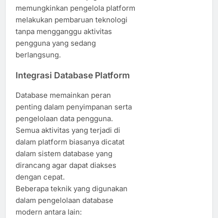
memungkinkan pengelola platform
melakukan pembaruan teknologi
tanpa mengganggu aktivitas
pengguna yang sedang
berlangsung.
Integrasi Database Platform
Database memainkan peran
penting dalam penyimpanan serta
pengelolaan data pengguna.
Semua aktivitas yang terjadi di
dalam platform biasanya dicatat
dalam sistem database yang
dirancang agar dapat diakses
dengan cepat.
Beberapa teknik yang digunakan
dalam pengelolaan database
modern antara lain: