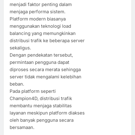
menjadi faktor penting dalam
menjaga performa sistem.
Platform modern biasanya
menggunakan teknologi load
balancing yang memungkinkan
distribusi trafik ke beberapa server
sekaligus.
Dengan pendekatan tersebut,
permintaan pengguna dapat
diproses secara merata sehingga
server tidak mengalami kelebihan
beban.
Pada platform seperti
Champion4D, distribusi trafik
membantu menjaga stabilitas
layanan meskipun platform diakses
oleh banyak pengguna secara
bersamaan.