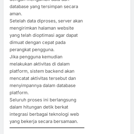
database yang tersimpan secara
aman.
Setelah data diproses, server akan
mengirimkan halaman website
yang telah dioptimasi agar dapat
dimuat dengan cepat pada
perangkat pengguna.
Jika pengguna kemudian
melakukan aktivitas di dalam
platform, sistem backend akan
mencatat aktivitas tersebut dan
menyimpannya dalam database
platform.
Seluruh proses ini berlangsung
dalam hitungan detik berkat
integrasi berbagai teknologi web
yang bekerja secara bersamaan.