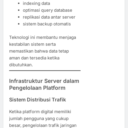
indexing data
optimasi query database
replikasi data antar server
sistem backup otomatis
Teknologi ini membantu menjaga
kestabilan sistem serta
memastikan bahwa data tetap
aman dan tersedia ketika
dibutuhkan.
Infrastruktur Server dalam
Pengelolaan Platform
Sistem Distribusi Trafik
Ketika platform digital memiliki
jumlah pengguna yang cukup
besar, pengelolaan trafik jaringan