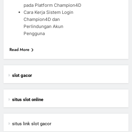
pada Platform Champion4D
Cara Kerja Sistem Login
Champion4D dan
Perlindungan Akun
Pengguna
Read More
slot gacor
situs slot online
situs link slot gacor