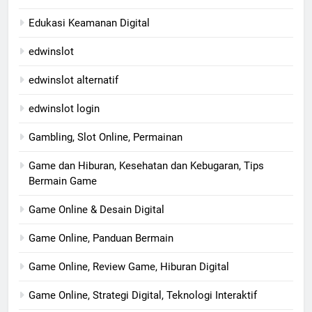
Edukasi Keamanan Digital
edwinslot
edwinslot alternatif
edwinslot login
Gambling, Slot Online, Permainan
Game dan Hiburan, Kesehatan dan Kebugaran, Tips
Bermain Game
Game Online & Desain Digital
Game Online, Panduan Bermain
Game Online, Review Game, Hiburan Digital
Game Online, Strategi Digital, Teknologi Interaktif