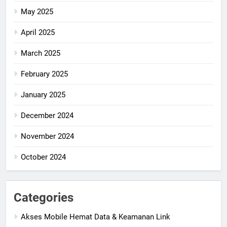
May 2025
April 2025
March 2025
February 2025
January 2025
December 2024
November 2024
October 2024
Categories
Akses Mobile Hemat Data & Keamanan Link