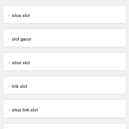
situs slot
slot gacor
situs slot
link slot
situs link slot