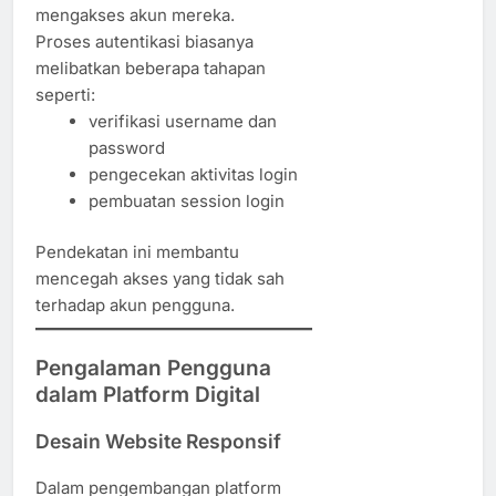
mengakses akun mereka.
Proses autentikasi biasanya
melibatkan beberapa tahapan
seperti:
verifikasi username dan
password
pengecekan aktivitas login
pembuatan session login
Pendekatan ini membantu
mencegah akses yang tidak sah
terhadap akun pengguna.
Pengalaman Pengguna
dalam Platform Digital
Desain Website Responsif
Dalam pengembangan platform