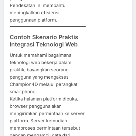
Pendekatan ini membantu
meningkatkan efisiensi
penggunaan platform.
Contoh Skenario Praktis
Integrasi Teknologi Web
Untuk memahami bagaimana
teknologi web bekerja dalam
praktik, bayangkan seorang
pengguna yang mengakses
Champion4D melalui perangkat
smartphone.
Ketika halaman platform dibuka,
browser pengguna akan
mengirimkan permintaan ke server
platform. Server kemudian
memproses permintaan tersebut
dengan mengambil data dari