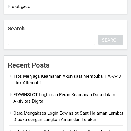
slot gacor
Search
SEARCH
Recent Posts
Tips Menjaga Keamanan Akun saat Membuka TIARA4D
Link Alternatif
EDWINSLOT Login dan Peran Keamanan Data dalam
Aktivitas Digital
Cara Mengakses Login Edwinslot Saat Halaman Lambat
Dibuka dengan Langkah Aman dan Terukur