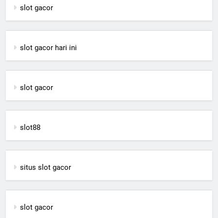
slot gacor
slot gacor hari ini
slot gacor
slot88
situs slot gacor
slot gacor