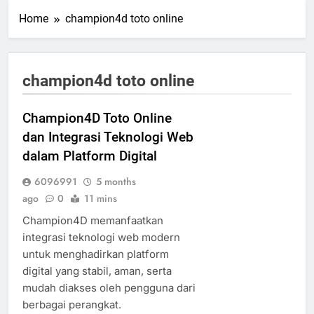
Home
champion4d toto online
champion4d toto online
Champion4D Toto Online
dan Integrasi Teknologi Web
dalam Platform Digital
6096991
5 months
ago
0
11 mins
Champion4D memanfaatkan
integrasi teknologi web modern
untuk menghadirkan platform
digital yang stabil, aman, serta
mudah diakses oleh pengguna dari
berbagai perangkat.