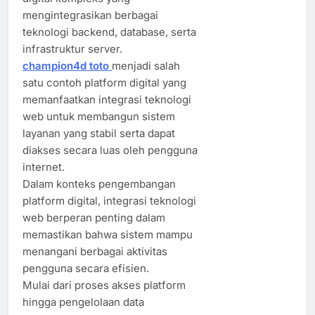
mengintegrasikan berbagai
teknologi backend, database, serta
infrastruktur server.
champion4d toto
menjadi salah
satu contoh platform digital yang
memanfaatkan integrasi teknologi
web untuk membangun sistem
layanan yang stabil serta dapat
diakses secara luas oleh pengguna
internet.
Dalam konteks pengembangan
platform digital, integrasi teknologi
web berperan penting dalam
memastikan bahwa sistem mampu
menangani berbagai aktivitas
pengguna secara efisien.
Mulai dari proses akses platform
hingga pengelolaan data