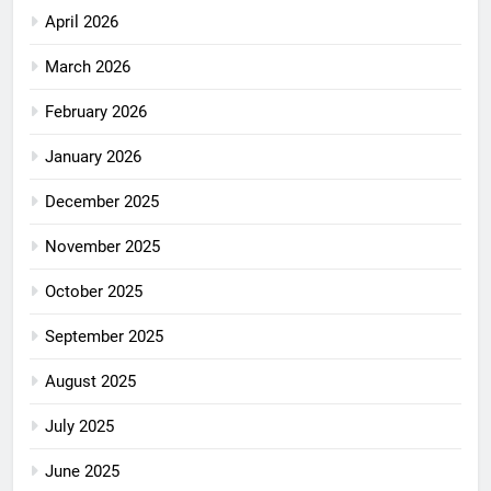
April 2026
March 2026
February 2026
January 2026
December 2025
November 2025
October 2025
September 2025
August 2025
July 2025
June 2025