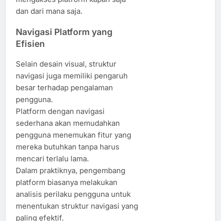
dan dari mana saja.
Navigasi Platform yang
Efisien
Selain desain visual, struktur
navigasi juga memiliki pengaruh
besar terhadap pengalaman
pengguna.
Platform dengan navigasi
sederhana akan memudahkan
pengguna menemukan fitur yang
mereka butuhkan tanpa harus
mencari terlalu lama.
Dalam praktiknya, pengembang
platform biasanya melakukan
analisis perilaku pengguna untuk
menentukan struktur navigasi yang
paling efektif.