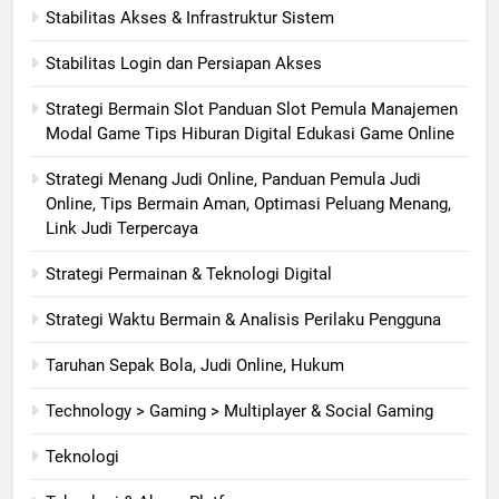
Stabilitas Akses & Infrastruktur Sistem
Stabilitas Login dan Persiapan Akses
Strategi Bermain Slot Panduan Slot Pemula Manajemen
Modal Game Tips Hiburan Digital Edukasi Game Online
Strategi Menang Judi Online, Panduan Pemula Judi
Online, Tips Bermain Aman, Optimasi Peluang Menang,
Link Judi Terpercaya
Strategi Permainan & Teknologi Digital
Strategi Waktu Bermain & Analisis Perilaku Pengguna
Taruhan Sepak Bola, Judi Online, Hukum
Technology > Gaming > Multiplayer & Social Gaming
Teknologi