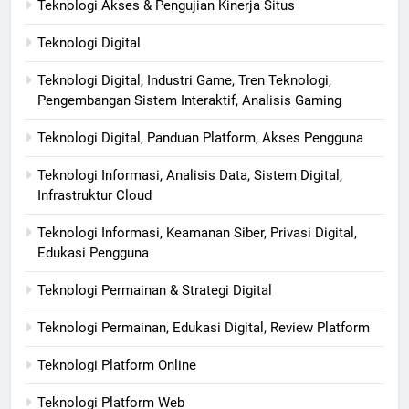
Teknologi Akses & Pengujian Kinerja Situs
Teknologi Digital
Teknologi Digital, Industri Game, Tren Teknologi,
Pengembangan Sistem Interaktif, Analisis Gaming
Teknologi Digital, Panduan Platform, Akses Pengguna
Teknologi Informasi, Analisis Data, Sistem Digital,
Infrastruktur Cloud
Teknologi Informasi, Keamanan Siber, Privasi Digital,
Edukasi Pengguna
Teknologi Permainan & Strategi Digital
Teknologi Permainan, Edukasi Digital, Review Platform
Teknologi Platform Online
Teknologi Platform Web