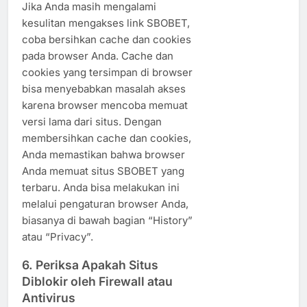
Jika Anda masih mengalami
kesulitan mengakses link SBOBET,
coba bersihkan cache dan cookies
pada browser Anda. Cache dan
cookies yang tersimpan di browser
bisa menyebabkan masalah akses
karena browser mencoba memuat
versi lama dari situs. Dengan
membersihkan cache dan cookies,
Anda memastikan bahwa browser
Anda memuat situs SBOBET yang
terbaru. Anda bisa melakukan ini
melalui pengaturan browser Anda,
biasanya di bawah bagian “History”
atau “Privacy”.
6.
Periksa Apakah Situs
Diblokir oleh Firewall atau
Antivirus