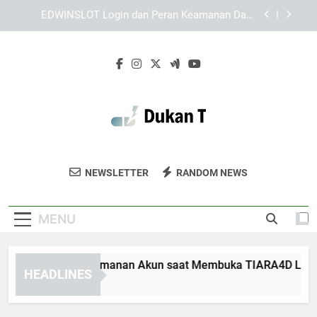
Skip
Cara Mengakses Login Edwinslot Saat Halaman
to
Lambat Dibuka dengan Langkah Aman dan
Terukur
content
Lebah4D Login Alternatif Saat Akses Utama
Tidak Tersedia untuk Pengguna yang
Mengutamakan Keamanan
Tips Menjaga Keamanan Akun saat Membuka
TIARA4D Link Alternatif
EDWINSLOT Login dan Peran Keamanan Data
dalam Aktivitas Digital
Cara Mengakses Login Edwinslot Saat Halaman
Lambat Dibuka dengan Langkah Aman dan
Dukan T
Terukur
Temukan Produk Kesehatan Dan Suplemen
Lebah4D Login Alternatif Saat Akses Utama
NEWSLETTER
RANDOM NEWS
Tidak Tersedia untuk Pengguna yang
Terbaik Di Dukan T.
Mengutamakan Keamanan
MENU
ps Menjaga Keamanan Akun saat Membuka TIARA4D Link Alte
HEADLINES
Weeks Ago