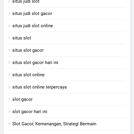
situs judi slot
situs judi slot gacor
situs judi slot online
situs slot
situs slot gacor
situs slot gacor hari ini
situs slot online
situs slot online terpercaya
slot gacor
slot gacor hari ini
Slot Gacor, Kemenangan, Strategi Bermain