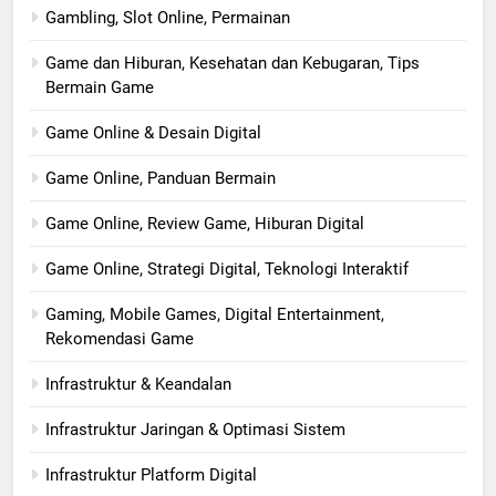
Gambling, Slot Online, Permainan
Game dan Hiburan, Kesehatan dan Kebugaran, Tips
Bermain Game
Game Online & Desain Digital
Game Online, Panduan Bermain
Game Online, Review Game, Hiburan Digital
Game Online, Strategi Digital, Teknologi Interaktif
Gaming, Mobile Games, Digital Entertainment,
Rekomendasi Game
Infrastruktur & Keandalan
Infrastruktur Jaringan & Optimasi Sistem
Infrastruktur Platform Digital