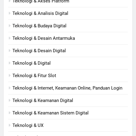
Teknologi & Akses Platform
Teknologi & Analisis Digital
Teknologi & Budaya Digital
Teknologi & Desain Antarmuka
Teknologi & Desain Digital
Teknologi & Digital
Teknologi & Fitur Slot
Teknologi & Internet, Keamanan Online, Panduan Login
Teknologi & Keamanan Digital
Teknologi & Keamanan Sistem Digital
Teknologi & UX