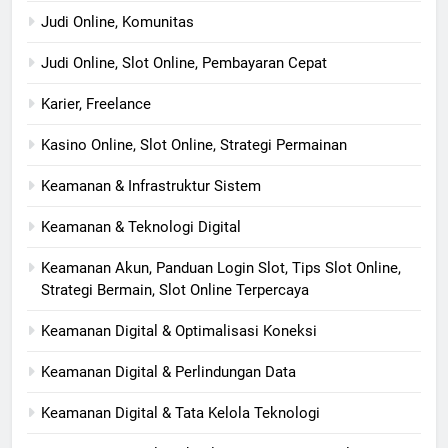
Judi Online, Komunitas
Judi Online, Slot Online, Pembayaran Cepat
Karier, Freelance
Kasino Online, Slot Online, Strategi Permainan
Keamanan & Infrastruktur Sistem
Keamanan & Teknologi Digital
Keamanan Akun, Panduan Login Slot, Tips Slot Online,
Strategi Bermain, Slot Online Terpercaya
Keamanan Digital & Optimalisasi Koneksi
Keamanan Digital & Perlindungan Data
Keamanan Digital & Tata Kelola Teknologi