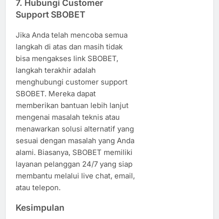
7.
Hubungi Customer
Support SBOBET
Jika Anda telah mencoba semua
langkah di atas dan masih tidak
bisa mengakses link SBOBET,
langkah terakhir adalah
menghubungi customer support
SBOBET. Mereka dapat
memberikan bantuan lebih lanjut
mengenai masalah teknis atau
menawarkan solusi alternatif yang
sesuai dengan masalah yang Anda
alami. Biasanya, SBOBET memiliki
layanan pelanggan 24/7 yang siap
membantu melalui live chat, email,
atau telepon.
Kesimpulan