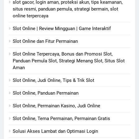
slot gacor, login aman, proteksi akun, tips keamanan,
situs resmi, panduan pemula, strategi bermain, slot
online terpercaya
Slot Online | Review Mingguan | Game Interaktif
Slot Online dan Fitur Permainan
Slot Online Terpercaya, Bonus dan Promosi Slot,
Panduan Pemula Slot, Strategi Menang Slot, Situs Slot
Aman
Slot Online, Judi Online, Tips & Trik Slot
Slot Online, Panduan Permainan
Slot Online, Permainan Kasino, Judi Online
Slot Online, Tema Permainan, Permainan Gratis
Solusi Akses Lambat dan Optimasi Login