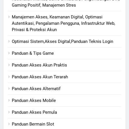
Gaming Positif, Manajemen Stres
Manajemen Akses, Keamanan Digital, Optimasi
Autentikasi, Pengalaman Pengguna, Infrastruktur Web,
Privasi & Proteksi Akun
Optimasi Sistem,Akses Digital,Panduan Teknis Login
Panduan & Tips Game
Panduan Akses Akun Praktis
Panduan Akses Akun Terarah
Panduan Akses Alternatif
Panduan Akses Mobile
Panduan Akses Pemula
Panduan Bermain Slot