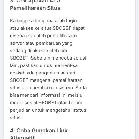
3.
Cek Apakah Ada
Pemeliharaan Situs
Kadang-kadang, masalah login
atau akses ke situs SBOBET dapat
disebabkan oleh pemeliharaan
server atau pembaruan yang
sedang dilakukan oleh tim
SBOBET. Sebelum mencoba solusi
lain, pastikan untuk memeriksa
apakah ada pengumuman dari
SBOBET mengenai pemeliharaan
situs atau pembaruan sistem. Anda
bisa mencari informasi ini melalui
media sosial SBOBET atau forum
perjudian untuk mengetahui status
situs.
4.
Coba Gunakan Link
Alternatif