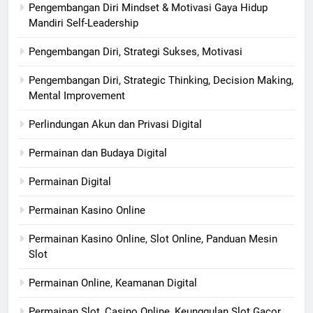
Pengembangan Diri Mindset & Motivasi Gaya Hidup
Mandiri Self-Leadership
Pengembangan Diri, Strategi Sukses, Motivasi
Pengembangan Diri, Strategic Thinking, Decision Making,
Mental Improvement
Perlindungan Akun dan Privasi Digital
Permainan dan Budaya Digital
Permainan Digital
Permainan Kasino Online
Permainan Kasino Online, Slot Online, Panduan Mesin
Slot
Permainan Online, Keamanan Digital
Permainan Slot, Casino Online, Keunggulan Slot Gacor