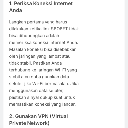
1.
Periksa Koneksi Internet
Anda
Langkah pertama yang harus
dilakukan ketika link SBOBET tidak
bisa dihubungkan adalah
memeriksa koneksi internet Anda.
Masalah koneksi bisa disebabkan
oleh jaringan yang lambat atau
tidak stabil. Pastikan Anda
terhubung ke jaringan Wi-Fi yang
stabil atau coba gunakan data
seluler jika Wi-Fi bermasalah. Jika
menggunakan data seluler,
pastikan sinyal cukup kuat untuk
memastikan koneksi yang lancar.
2.
Gunakan VPN (Virtual
Private Network)