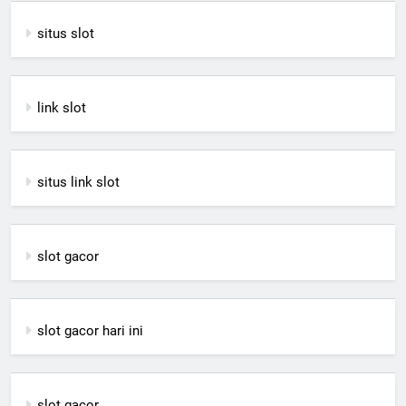
situs slot
link slot
situs link slot
slot gacor
slot gacor hari ini
slot gacor