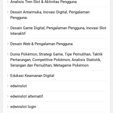
Analisis Tren Slot & Aktivitas Pengguna
Desain Antarmuka, Inovasi Digital, Pengalaman
Pengguna
Desain Game Digital, Pengalaman Pengguna, Inovasi Slot
Interaktif
Desain Web & Pengalaman Pengguna
Dunia Pokémon, Strategi Game, Tipe Pemulihan, Taktik
Pertarungan, Competitive Pokémon, Analisis Statistik,
Serangan dan Pemulihan, Metagame Pokémon
Edukasi Keamanan Digital
edwinslot
edwinslot alternatif
edwinslot login