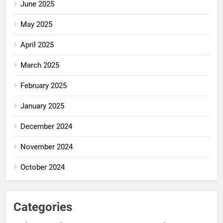
June 2025
May 2025
April 2025
March 2025
February 2025
January 2025
December 2024
November 2024
October 2024
Categories