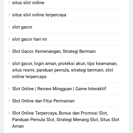
situs slot online
situs slot online terpercaya
slot gacor
slot gacor hari ini
Slot Gacor, Kemenangan, Strategi Bermain
slot gacor, login aman, proteksi akun, tips keamanan,
situs resmi, panduan pemula, strategi bermain, slot
online terpercaya
Slot Online | Review Mingguan | Game Interaktif
Slot Online dan Fitur Permainan
Slot Online Terpercaya, Bonus dan Promosi Slot,
Panduan Pemula Slot, Strategi Menang Slot, Situs Slot
Aman