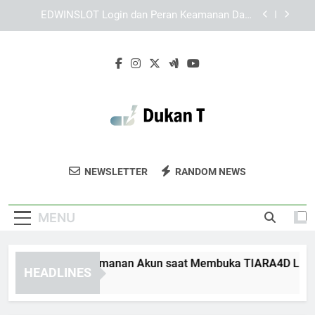
Skip
Cara Mengakses Login Edwinslot Saat Halaman
to
Lambat Dibuka dengan Langkah Aman dan
Terukur
content
Lebah4D Login Alternatif Saat Akses Utama
Tidak Tersedia untuk Pengguna yang
Mengutamakan Keamanan
Tips Menjaga Keamanan Akun saat Membuka
TIARA4D Link Alternatif
EDWINSLOT Login dan Peran Keamanan Data
dalam Aktivitas Digital
Cara Mengakses Login Edwinslot Saat Halaman
Lambat Dibuka dengan Langkah Aman dan
Dukan T
Terukur
Temukan Produk Kesehatan Dan Suplemen
Lebah4D Login Alternatif Saat Akses Utama
NEWSLETTER
RANDOM NEWS
Tidak Tersedia untuk Pengguna yang
Terbaik Di Dukan T.
Mengutamakan Keamanan
MENU
ps Menjaga Keamanan Akun saat Membuka TIARA4D Link Alte
HEADLINES
Weeks Ago