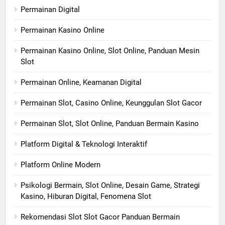
Permainan Digital
Permainan Kasino Online
Permainan Kasino Online, Slot Online, Panduan Mesin
Slot
Permainan Online, Keamanan Digital
Permainan Slot, Casino Online, Keunggulan Slot Gacor
Permainan Slot, Slot Online, Panduan Bermain Kasino
Platform Digital & Teknologi Interaktif
Platform Online Modern
Psikologi Bermain, Slot Online, Desain Game, Strategi
Kasino, Hiburan Digital, Fenomena Slot
Rekomendasi Slot Slot Gacor Panduan Bermain