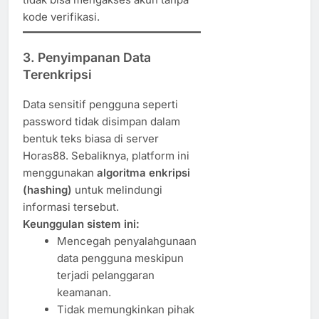
kode verifikasi.
3. Penyimpanan Data
Terenkripsi
Data sensitif pengguna seperti
password tidak disimpan dalam
bentuk teks biasa di server
Horas88. Sebaliknya, platform ini
menggunakan
algoritma enkripsi
(hashing)
untuk melindungi
informasi tersebut.
Keunggulan sistem ini:
Mencegah penyalahgunaan
data pengguna meskipun
terjadi pelanggaran
keamanan.
Tidak memungkinkan pihak