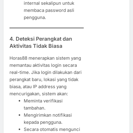
internal sekalipun untuk
membaca password asli
pengguna.
4. Deteksi Perangkat dan
Aktivitas Tidak Biasa
Horas88 menerapkan sistem yang
memantau aktivitas login secara
real-time. Jika login dilakukan dari
perangkat baru, lokasi yang tidak
biasa, atau IP address yang
mencurigakan, sistem akan:
Meminta verifikasi
tambahan.
Mengirimkan notifikasi
kepada pengguna.
Secara otomatis mengunci