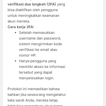
verifikasi dua langkah (2FA)
yang
bisa diaktifkan oleh pengguna
untuk meningkatkan keamanan
akun mereka.
Cara kerja 2FA:
Setelah memasukkan
username dan password,
sistem mengirimkan kode
verifikasi ke email atau
nomor HP.
Hanya pengguna yang
memiliki akses ke informasi
tersebut yang dapat
menyelesaikan login.
Protokol ini memastikan bahwa
bahkan jika seseorang mengetahui
kata sandi Anda, mereka tetap
tidak bisa mengakses akun tanpa