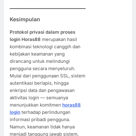
Kesimpulan
Protokol privasi dalam proses
login Horas88
merupakan hasil
kombinasi teknologi canggih dan
kebijakan keamanan yang
dirancang untuk melindungi
pengguna secara menyeluruh.
Mulai dari penggunaan SSL, sistem
autentikasi berlapis, hingga
enkripsi data dan pengawasan
aktivitas login — semuanya
menunjukkan komitmen
horas88
login
terhadap perlindungan
informasi pribadi pengguna.
Namun, keamanan tidak hanya
menjadi tanggung jawab sistem,