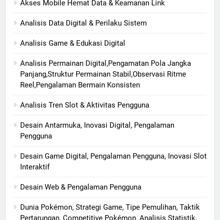
Akses Mobile Hemat Data & Keamanan Link
Analisis Data Digital & Perilaku Sistem
Analisis Game & Edukasi Digital
Analisis Permainan Digital,Pengamatan Pola Jangka
Panjang,Struktur Permainan Stabil,Observasi Ritme
Reel,Pengalaman Bermain Konsisten
Analisis Tren Slot & Aktivitas Pengguna
Desain Antarmuka, Inovasi Digital, Pengalaman
Pengguna
Desain Game Digital, Pengalaman Pengguna, Inovasi Slot
Interaktif
Desain Web & Pengalaman Pengguna
Dunia Pokémon, Strategi Game, Tipe Pemulihan, Taktik
Pertarungan, Competitive Pokémon, Analisis Statistik,