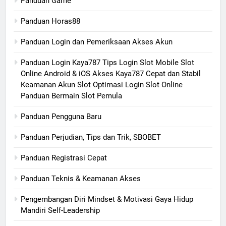
Panduan Game
Panduan Horas88
Panduan Login dan Pemeriksaan Akses Akun
Panduan Login Kaya787 Tips Login Slot Mobile Slot
Online Android & iOS Akses Kaya787 Cepat dan Stabil
Keamanan Akun Slot Optimasi Login Slot Online
Panduan Bermain Slot Pemula
Panduan Pengguna Baru
Panduan Perjudian, Tips dan Trik, SBOBET
Panduan Registrasi Cepat
Panduan Teknis & Keamanan Akses
Pengembangan Diri Mindset & Motivasi Gaya Hidup
Mandiri Self-Leadership