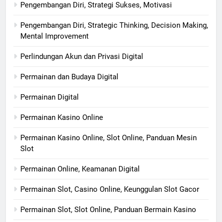
Pengembangan Diri, Strategi Sukses, Motivasi
Pengembangan Diri, Strategic Thinking, Decision Making,
Mental Improvement
Perlindungan Akun dan Privasi Digital
Permainan dan Budaya Digital
Permainan Digital
Permainan Kasino Online
Permainan Kasino Online, Slot Online, Panduan Mesin
Slot
Permainan Online, Keamanan Digital
Permainan Slot, Casino Online, Keunggulan Slot Gacor
Permainan Slot, Slot Online, Panduan Bermain Kasino