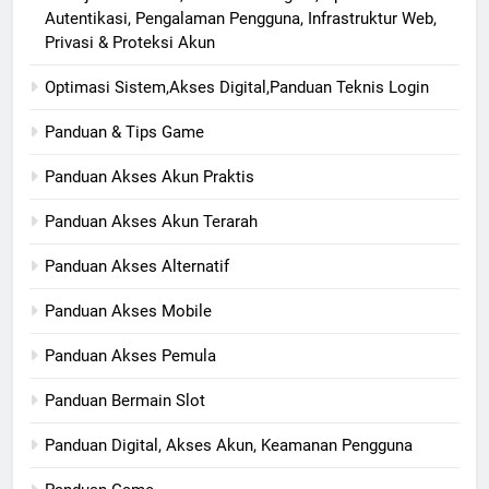
Autentikasi, Pengalaman Pengguna, Infrastruktur Web,
Privasi & Proteksi Akun
Optimasi Sistem,Akses Digital,Panduan Teknis Login
Panduan & Tips Game
Panduan Akses Akun Praktis
Panduan Akses Akun Terarah
Panduan Akses Alternatif
Panduan Akses Mobile
Panduan Akses Pemula
Panduan Bermain Slot
Panduan Digital, Akses Akun, Keamanan Pengguna