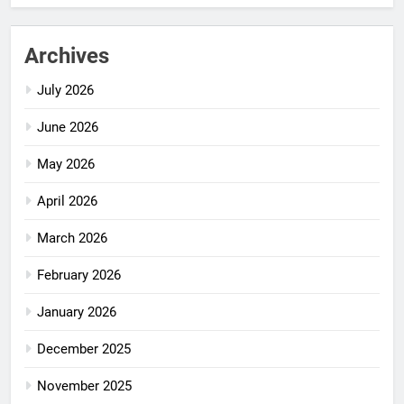
Archives
July 2026
June 2026
May 2026
April 2026
March 2026
February 2026
January 2026
December 2025
November 2025