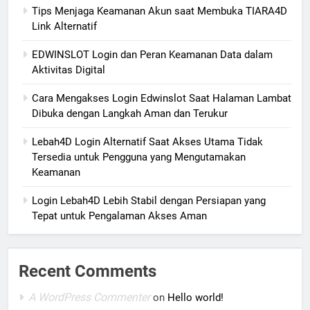
Tips Menjaga Keamanan Akun saat Membuka TIARA4D
Link Alternatif
EDWINSLOT Login dan Peran Keamanan Data dalam
Aktivitas Digital
Cara Mengakses Login Edwinslot Saat Halaman Lambat
Dibuka dengan Langkah Aman dan Terukur
Lebah4D Login Alternatif Saat Akses Utama Tidak
Tersedia untuk Pengguna yang Mengutamakan
Keamanan
Login Lebah4D Lebih Stabil dengan Persiapan yang
Tepat untuk Pengalaman Akses Aman
Recent Comments
A WordPress Commenter
on
Hello world!