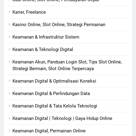
Karier, Freelance
Kasino Online, Slot Online, Strategi Permainan
Keamanan & Infrastruktur Sistem
Keamanan & Teknologi Digital
Keamanan Akun, Panduan Login Slot, Tips Slot Online,
Strategi Bermain, Slot Online Terpercaya
Keamanan Digital & Optimalisasi Koneksi
Keamanan Digital & Perlindungan Data
Keamanan Digital & Tata Kelola Teknologi
Keamanan Digital | Teknologi | Gaya Hidup Online
Keamanan Digital, Permainan Online