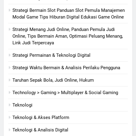
Strategi Bermain Slot Panduan Slot Pemula Manajemen
Modal Game Tips Hiburan Digital Edukasi Game Online
Strategi Menang Judi Online, Panduan Pemula Judi
Online, Tips Bermain Aman, Optimasi Peluang Menang,
Link Judi Terpercaya
Strategi Permainan & Teknologi Digital
Strategi Waktu Bermain & Analisis Perilaku Pengguna
Taruhan Sepak Bola, Judi Online, Hukum
Technology > Gaming > Multiplayer & Social Gaming
Teknologi
Teknologi & Akses Platform
Teknologi & Analisis Digital