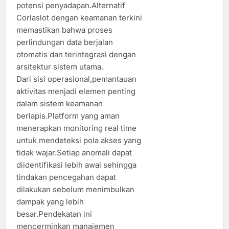
potensi penyadapan.Alternatif
Corlaslot dengan keamanan terkini
memastikan bahwa proses
perlindungan data berjalan
otomatis dan terintegrasi dengan
arsitektur sistem utama.
Dari sisi operasional,pemantauan
aktivitas menjadi elemen penting
dalam sistem keamanan
berlapis.Platform yang aman
menerapkan monitoring real time
untuk mendeteksi pola akses yang
tidak wajar.Setiap anomali dapat
diidentifikasi lebih awal sehingga
tindakan pencegahan dapat
dilakukan sebelum menimbulkan
dampak yang lebih
besar.Pendekatan ini
mencerminkan manajemen