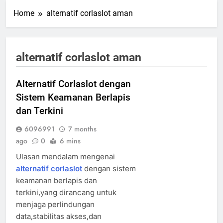
Home
alternatif corlaslot aman
alternatif corlaslot aman
Alternatif Corlaslot dengan
Sistem Keamanan Berlapis
dan Terkini
6096991
7 months
ago
0
6 mins
Ulasan mendalam mengenai
alternatif corlaslot
dengan sistem
keamanan berlapis dan
terkini,yang dirancang untuk
menjaga perlindungan
data,stabilitas akses,dan