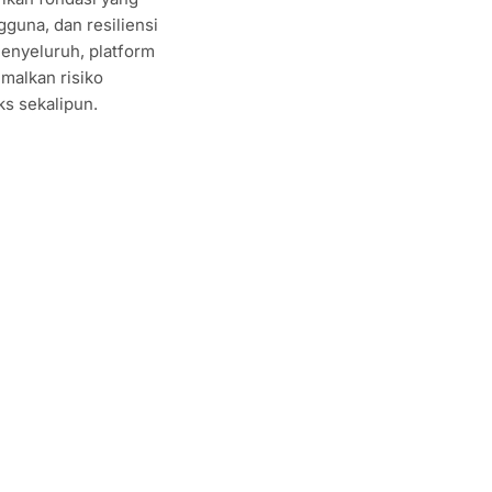
gguna, dan resiliensi
enyeluruh, platform
malkan risiko
s sekalipun.