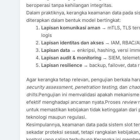
beroperasi tanpa kehilangan integritas.
Dalam praktiknya, kerangka keamanan data pada sis
diterapkan dalam bentuk model bertingkat:
Lapisan komunikasi aman
→ mTLS, TLS termi
logis
Lapisan identitas dan akses
→ IAM, RBAC/AB
Lapisan data
→ enkripsi, hashing, versi imm
Lapisan audit & monitoring
→ SIEM, telemetry
Lapisan resilience
→ backup, failover, data 
Agar kerangka tetap relevan, pengujian berkala har
security assessment
,
penetration testing
, dan
chao
drills
.Pengujian ini memvalidasi apakah mekanisme
efektif menghadapi ancaman nyata.Proses
review
r
untuk memastikan kebijakan tidak ketinggalan dar
teknologi maupun regulasi.
Kesimpulannya, keamanan data pada sistem slot ter
sekadar proteksi sesaat, tetapi rangkaian kebijakan,
kontrol yang saling terhubung.Kerangka ini member