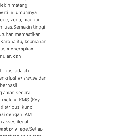
lebih matang,
eperti ini umumnya
 node, zona, maupun
h luas.Semakin tinggi
ebutuhan memastikan
i.Karena itu, keamanan
harus menerapkan
anular, dan
tribusi adalah
enkripsi
in-transit
dan
berhasil
ng aman secara
ur melalui KMS (Key
distribusi kunci
rasi dengan IAM
akses ilegal.
east privilege
.Setiap