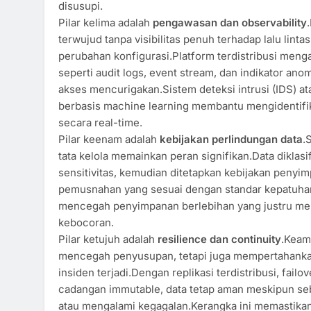
disusupi.
Pilar kelima adalah
pengawasan dan observability
terwujud tanpa visibilitas penuh terhadap lalu lintas
perubahan konfigurasi.Platform terdistribusi meng
seperti audit logs, event stream, dan indikator an
akses mencurigakan.Sistem deteksi intrusi (IDS) a
berbasis machine learning membantu mengidentifi
secara real-time.
Pilar keenam adalah
kebijakan perlindungan data
.
tata kelola memainkan peran signifikan.Data diklas
sensitivitas, kemudian ditetapkan kebijakan penyim
pemusnahan yang sesuai dengan standar kepatuhan
mencegah penyimpanan berlebihan yang justru men
kebocoran.
Pilar ketujuh adalah
resilience dan continuity
.Keam
mencegah penyusupan, tetapi juga mempertahankan
insiden terjadi.Dengan replikasi terdistribusi, failov
cadangan immutable, data tetap aman meskipun se
atau mengalami kegagalan.Kerangka ini memastikan