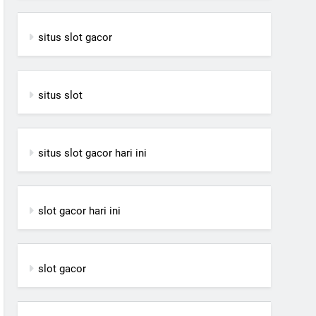
situs slot gacor
situs slot
situs slot gacor hari ini
slot gacor hari ini
slot gacor