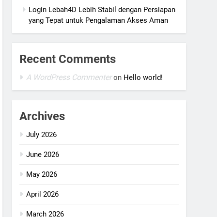
Login Lebah4D Lebih Stabil dengan Persiapan
yang Tepat untuk Pengalaman Akses Aman
Recent Comments
A WordPress Commenter
on
Hello world!
Archives
July 2026
June 2026
May 2026
April 2026
March 2026