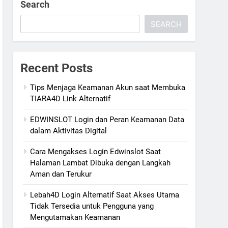
Search
SEARCH
Recent Posts
Tips Menjaga Keamanan Akun saat Membuka
TIARA4D Link Alternatif
EDWINSLOT Login dan Peran Keamanan Data
dalam Aktivitas Digital
Cara Mengakses Login Edwinslot Saat
Halaman Lambat Dibuka dengan Langkah
Aman dan Terukur
Lebah4D Login Alternatif Saat Akses Utama
Tidak Tersedia untuk Pengguna yang
Mengutamakan Keamanan