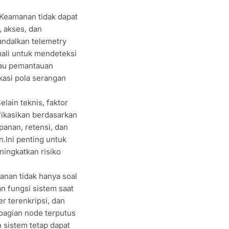
.Keamanan tidak dapat
, akses, dan
andalkan telemetry
omali untuk mendeteksi
tau pemantauan
kasi pola serangan
Selain teknis, faktor
ifikasikan berdasarkan
panan, retensi, dan
.Ini penting untuk
ingkatkan risiko
anan tidak hanya soal
 fungsi sistem saat
er terenkripsi, dan
bagian node terputus
 sistem tetap dapat