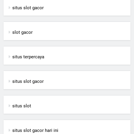
situs slot gacor
slot gacor
situs terpercaya
situs slot gacor
situs slot
situs slot gacor hari ini