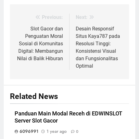
Previous:
Next:
Post
navigation
Slot Gacor dan
Desain Responsif
Penguatan Moral
Situs Kaya787 pada
Sosial di Komunitas
Resolusi Tinggi:
Digital: Membangun
Konsistensi Visual
Nilai di Balik Hiburan
dan Fungsionalitas
Optimal
Related News
Panduan Main Modal Receh di EDWINSLOT
Server Slot Gacor
6096991
1 year ago
0