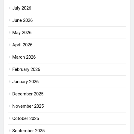
July 2026
June 2026
May 2026
April 2026
March 2026
February 2026
January 2026
December 2025
November 2025
October 2025
September 2025