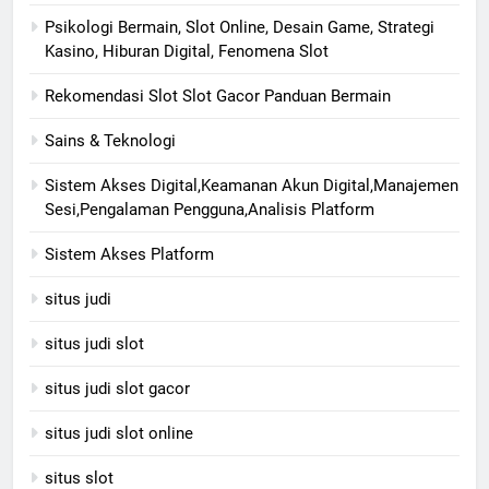
Psikologi Bermain, Slot Online, Desain Game, Strategi
Kasino, Hiburan Digital, Fenomena Slot
Rekomendasi Slot Slot Gacor Panduan Bermain
Sains & Teknologi
Sistem Akses Digital,Keamanan Akun Digital,Manajemen
Sesi,Pengalaman Pengguna,Analisis Platform
Sistem Akses Platform
situs judi
situs judi slot
situs judi slot gacor
situs judi slot online
situs slot