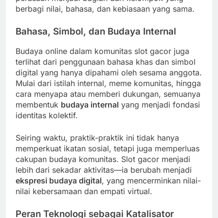
berbagi nilai, bahasa, dan kebiasaan yang sama.
Bahasa, Simbol, dan Budaya Internal
Budaya online dalam komunitas slot gacor juga
terlihat dari penggunaan bahasa khas dan simbol
digital yang hanya dipahami oleh sesama anggota.
Mulai dari istilah internal, meme komunitas, hingga
cara menyapa atau memberi dukungan, semuanya
membentuk
budaya internal
yang menjadi fondasi
identitas kolektif.
Seiring waktu, praktik-praktik ini tidak hanya
memperkuat ikatan sosial, tetapi juga memperluas
cakupan budaya komunitas. Slot gacor menjadi
lebih dari sekadar aktivitas—ia berubah menjadi
ekspresi budaya digital
, yang mencerminkan nilai-
nilai kebersamaan dan empati virtual.
Peran Teknologi sebagai Katalisator