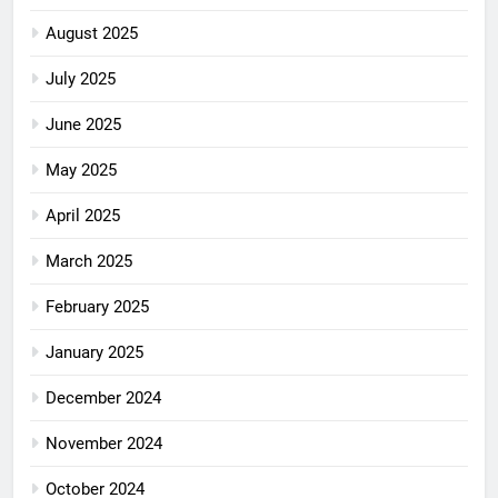
August 2025
July 2025
June 2025
May 2025
April 2025
March 2025
February 2025
January 2025
December 2024
November 2024
October 2024