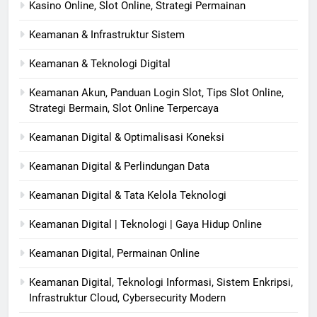
Kasino Online, Slot Online, Strategi Permainan
Keamanan & Infrastruktur Sistem
Keamanan & Teknologi Digital
Keamanan Akun, Panduan Login Slot, Tips Slot Online,
Strategi Bermain, Slot Online Terpercaya
Keamanan Digital & Optimalisasi Koneksi
Keamanan Digital & Perlindungan Data
Keamanan Digital & Tata Kelola Teknologi
Keamanan Digital | Teknologi | Gaya Hidup Online
Keamanan Digital, Permainan Online
Keamanan Digital, Teknologi Informasi, Sistem Enkripsi,
Infrastruktur Cloud, Cybersecurity Modern