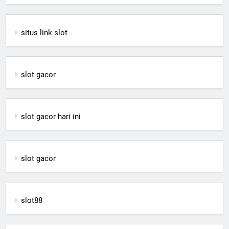
situs link slot
slot gacor
slot gacor hari ini
slot gacor
slot88