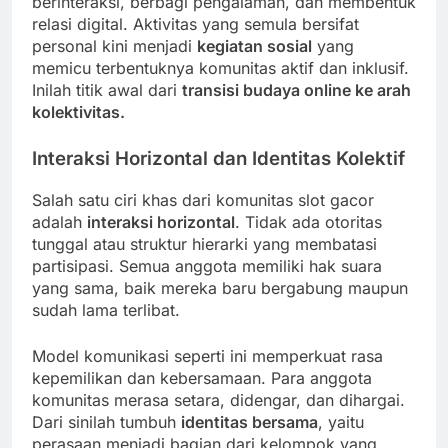
berinteraksi, berbagi pengalaman, dan membentuk
relasi digital. Aktivitas yang semula bersifat
personal kini menjadi
kegiatan sosial
yang
memicu terbentuknya komunitas aktif dan inklusif.
Inilah titik awal dari
transisi budaya online ke arah
kolektivitas.
Interaksi Horizontal dan Identitas Kolektif
Salah satu ciri khas dari komunitas slot gacor
adalah
interaksi horizontal
. Tidak ada otoritas
tunggal atau struktur hierarki yang membatasi
partisipasi. Semua anggota memiliki hak suara
yang sama, baik mereka baru bergabung maupun
sudah lama terlibat.
Model komunikasi seperti ini memperkuat rasa
kepemilikan dan kebersamaan. Para anggota
komunitas merasa setara, didengar, dan dihargai.
Dari sinilah tumbuh
identitas bersama
, yaitu
perasaan menjadi bagian dari kelompok yang