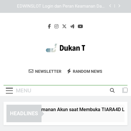
Skip
Cara Mengakses Login Edwinslot Saat Halaman
to
Lambat Dibuka dengan Langkah Aman dan
Terukur
content
Lebah4D Login Alternatif Saat Akses Utama
Tidak Tersedia untuk Pengguna yang
Mengutamakan Keamanan
Tips Menjaga Keamanan Akun saat Membuka
TIARA4D Link Alternatif
EDWINSLOT Login dan Peran Keamanan Data
dalam Aktivitas Digital
Cara Mengakses Login Edwinslot Saat Halaman
Lambat Dibuka dengan Langkah Aman dan
Dukan T
Terukur
Temukan Produk Kesehatan Dan Suplemen
Lebah4D Login Alternatif Saat Akses Utama
NEWSLETTER
RANDOM NEWS
Tidak Tersedia untuk Pengguna yang
Terbaik Di Dukan T.
Mengutamakan Keamanan
MENU
ps Menjaga Keamanan Akun saat Membuka TIARA4D Link Alte
HEADLINES
Weeks Ago