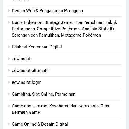
Desain Web & Pengalaman Pengguna
Dunia Pokémon, Strategi Game, Tipe Pemulihan, Taktik
Pertarungan, Competitive Pokémon, Analisis Statistik,
Serangan dan Pemulihan, Metagame Pokémon
Edukasi Keamanan Digital
edwinslot
edwinslot alternatif
edwinslot login
Gambling, Slot Online, Permainan
Game dan Hiburan, Kesehatan dan Kebugaran, Tips
Bermain Game
Game Online & Desain Digital