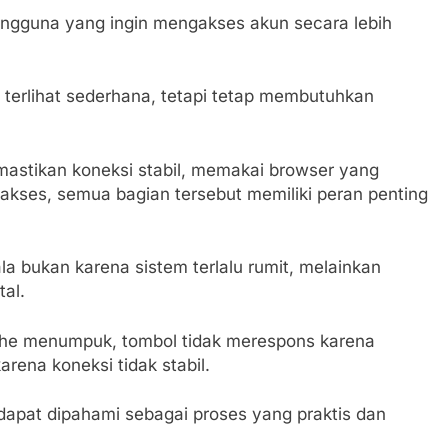
engguna yang ingin mengakses akun secara lebih
 terlihat sederhana, tetapi tetap membutuhkan
mastikan koneksi stabil, memakai browser yang
kses, semua bagian tersebut memiliki peran penting
a bukan karena sistem terlalu rumit, melainkan
tal.
che menumpuk, tombol tidak merespons karena
rena koneksi tidak stabil.
apat dipahami sebagai proses yang praktis dan