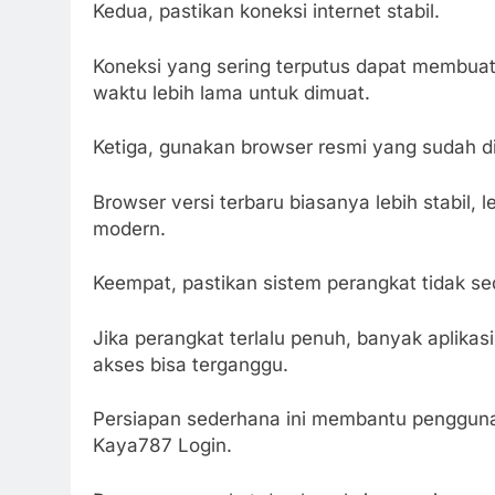
Kedua, pastikan koneksi internet stabil.
Koneksi yang sering terputus dapat membua
waktu lebih lama untuk dimuat.
Ketiga, gunakan browser resmi yang sudah di
Browser versi terbaru biasanya lebih stabil,
modern.
Keempat, pastikan sistem perangkat tidak s
Jika perangkat terlalu penuh, banyak aplikas
akses bisa terganggu.
Persiapan sederhana ini membantu penggu
Kaya787 Login.