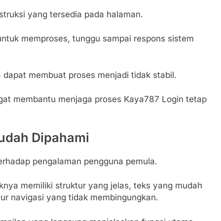
nstruksi yang tersedia pada halaman.
untuk memproses, tunggu sampai respons sistem
 dapat membuat proses menjadi tidak stabil.
angat membantu menjaga proses Kaya787 Login tetap
udah Dipahami
terhadap pengalaman pengguna pemula.
ya memiliki struktur yang jelas, teks yang mudah
lur navigasi yang tidak membingungkan.