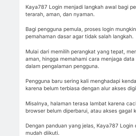
Kaya787 Login menjadi langkah awal bagi p
terarah, aman, dan nyaman.
Bagi pengguna pemula, proses login mungkin
pemahaman dasar agar tidak salah langkah.
Mulai dari memilih perangkat yang tepat, me
aman, hingga memahami cara menjaga data a
dalam pengalaman pengguna.
Pengguna baru sering kali menghadapi kendal
karena belum terbiasa dengan alur akses digi
Misalnya, halaman terasa lambat karena ca
browser belum diperbarui, atau akses gagal ka
Dengan panduan yang jelas, Kaya787 Login d
mudah diikuti.