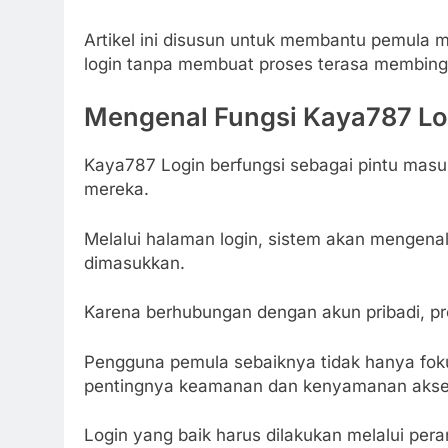
Artikel ini disusun untuk membantu pemula m
login tanpa membuat proses terasa membin
Mengenal Fungsi Kaya787 L
Kaya787 Login berfungsi sebagai pintu mas
mereka.
Melalui halaman login, sistem akan mengena
dimasukkan.
Karena berhubungan dengan akun pribadi, pros
Pengguna pemula sebaiknya tidak hanya fok
pentingnya keamanan dan kenyamanan akse
Login yang baik harus dilakukan melalui per