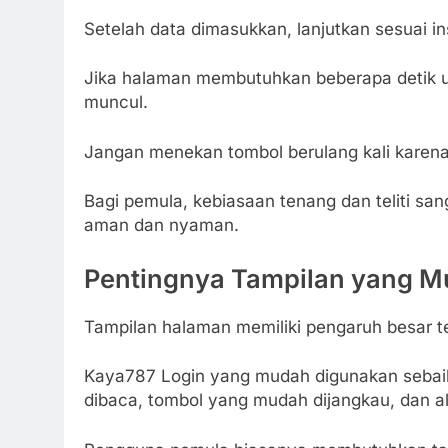
Setelah data dimasukkan, lanjutkan sesuai i
Jika halaman membutuhkan beberapa detik 
muncul.
Jangan menekan tombol berulang kali karena
Bagi pemula, kebiasaan tenang dan teliti s
aman dan nyaman.
Pentingnya Tampilan yang M
Tampilan halaman memiliki pengaruh besar 
Kaya787 Login yang mudah digunakan sebaikn
dibaca, tombol yang mudah dijangkau, dan a