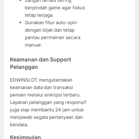
Jangan terlalu sering
berpindah game agar fokus
tetap terjaga.
Gunakan fitur auto-spin
dengan bijak dan tetap
pantau permainan secara
manual.
Keamanan dan Support
Pelanggan
EDWINSLOT mengutamakan
keamanan data dan transaksi
pemain melalui enkripsi terbaru.
Layanan pelanggan yang responsif
juga siap membantu 24 jam untuk
menjawab segala pertanyaan dan
kendala.
Kesimpulan