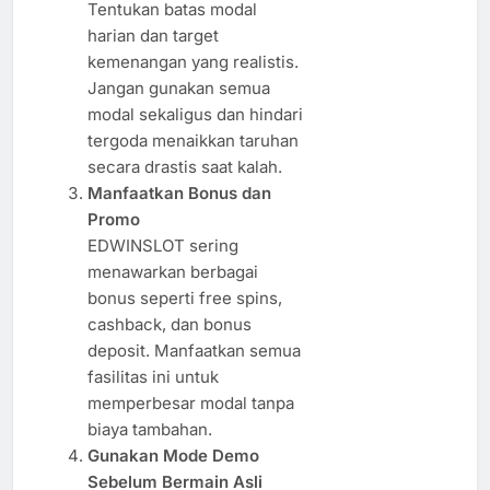
Tentukan batas modal
harian dan target
kemenangan yang realistis.
Jangan gunakan semua
modal sekaligus dan hindari
tergoda menaikkan taruhan
secara drastis saat kalah.
Manfaatkan Bonus dan
Promo
EDWINSLOT sering
menawarkan berbagai
bonus seperti free spins,
cashback, dan bonus
deposit. Manfaatkan semua
fasilitas ini untuk
memperbesar modal tanpa
biaya tambahan.
Gunakan Mode Demo
Sebelum Bermain Asli