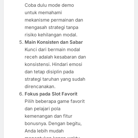
Coba dulu mode demo
untuk memahami
mekanisme permainan dan
mengasah strategi tanpa
risiko kehilangan modal.
Main Konsisten dan Sabar
Kunci dari bermain modal
receh adalah kesabaran dan
konsistensi. Hindari emosi
dan tetap disiplin pada
strategi taruhan yang sudah
direncanakan.
Fokus pada Slot Favorit
Pilih beberapa game favorit
dan pelajari pola
kemenangan dan fitur
bonusnya. Dengan begitu,
Anda lebih mudah