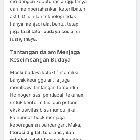
diri dengan kebutuhan anggotanya,
dan mempertahankan keterlibatan
aktif. Di sinilah teknologi tidak
hanya menjadi alat bantu, tetapi
juga
fasilitator budaya sosial
di
ruang maya.
Tantangan dalam Menjaga
Keseimbangan Budaya
Meski budaya kolektif memiliki
banyak keunggulan, ia juga
membawa tantangan tersendiri.
Homogenisasi pendapat, tekanan
untuk konformitas, dan potensi
eksklusivitas bisa muncul jika
komunitas tidak menjaga
keberagaman pandangan. Maka,
literasi digital, toleransi, dan
refleksi kolektif
menjadi penting