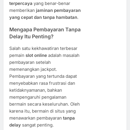
terpercaya
yang benar-benar
memberikan
jaminan pembayaran
yang cepat dan tanpa hambatan
.
Mengapa Pembayaran Tanpa
Delay Itu Penting?
Salah satu kekhawatiran terbesar
pemain
slot online
adalah masalah
pembayaran setelah
memenangkan jackpot.
Pembayaran yang tertunda dapat
menyebabkan rasa frustrasi dan
ketidaknyamanan, bahkan
mempengaruhi pengalaman
bermain secara keseluruhan. Oleh
karena itu, bermain di situs yang
menawarkan pembayaran
tanpa
delay
sangat penting.