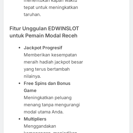
menentukan kapan waktu
tepat untuk meningkatkan
taruhan.
Fitur Unggulan EDWINSLOT
untuk Pemain Modal Receh
Jackpot Progresif
Memberikan kesempatan
meraih hadiah jackpot besar
yang terus bertambah
nilainya.
Free Spins dan Bonus
Game
Meningkatkan peluang
menang tanpa mengurangi
modal utama Anda.
Multipliers
Menggandakan