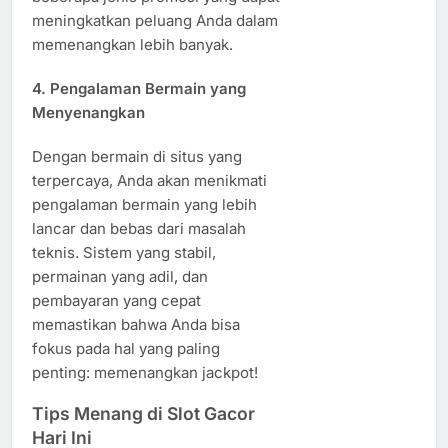
meningkatkan peluang Anda dalam
memenangkan lebih banyak.
4.
Pengalaman Bermain yang
Menyenangkan
Dengan bermain di situs yang
terpercaya, Anda akan menikmati
pengalaman bermain yang lebih
lancar dan bebas dari masalah
teknis. Sistem yang stabil,
permainan yang adil, dan
pembayaran yang cepat
memastikan bahwa Anda bisa
fokus pada hal yang paling
penting: memenangkan jackpot!
Tips Menang di Slot Gacor
Hari Ini