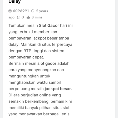
Delay
6096991
2 years
ago
0
8 mins
Temukan mesin
Slot Gacor
hari ini
yang terbukti memberikan
pembayaran jackpot besar tanpa
delay! Mainkan di situs terpercaya
dengan RTP tinggi dan sistem
pembayaran cepat.
Bermain mesin
slot gacor
adalah
cara yang menyenangkan dan
menguntungkan untuk
menghabiskan waktu sambil
berpeluang meraih
jackpot besar
.
Di era perjudian online yang
semakin berkembang, pemain kini
memiliki banyak pilihan situs slot
yang menawarkan berbagai jenis