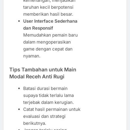
kemenangan, menjadikan
taruhan kecil berpotensi
memberikan hasil besar.
User Interface Sederhana
dan Responsif
Memudahkan pemain baru
dalam mengoperasikan
game dengan cepat dan
nyaman.
Tips Tambahan untuk Main
Modal Receh Anti Rugi
Batasi durasi bermain
supaya tidak terlalu lama
terjebak dalam kerugian.
Catat hasil permainan untuk
evaluasi dan strategi
berikutnya.