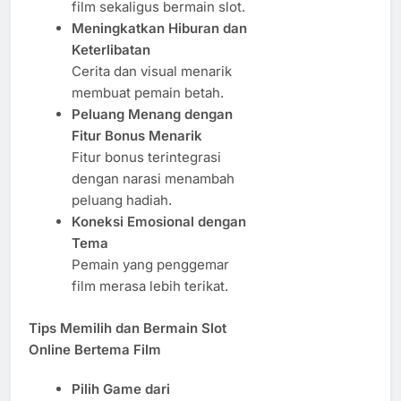
film sekaligus bermain slot.
Meningkatkan Hiburan dan
Keterlibatan
Cerita dan visual menarik
membuat pemain betah.
Peluang Menang dengan
Fitur Bonus Menarik
Fitur bonus terintegrasi
dengan narasi menambah
peluang hadiah.
Koneksi Emosional dengan
Tema
Pemain yang penggemar
film merasa lebih terikat.
Tips Memilih dan Bermain Slot
Online Bertema Film
Pilih Game dari