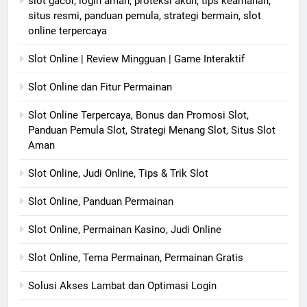
slot gacor, login aman, proteksi akun, tips keamanan,
situs resmi, panduan pemula, strategi bermain, slot
online terpercaya
Slot Online | Review Mingguan | Game Interaktif
Slot Online dan Fitur Permainan
Slot Online Terpercaya, Bonus dan Promosi Slot,
Panduan Pemula Slot, Strategi Menang Slot, Situs Slot
Aman
Slot Online, Judi Online, Tips & Trik Slot
Slot Online, Panduan Permainan
Slot Online, Permainan Kasino, Judi Online
Slot Online, Tema Permainan, Permainan Gratis
Solusi Akses Lambat dan Optimasi Login