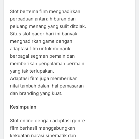
Slot bertema film menghadirkan
perpaduan antara hiburan dan
peluang menang yang sulit ditolak.
Situs slot gacor hari ini banyak
menghadirkan game dengan
adaptasi film untuk menarik
berbagai segmen pemain dan
memberikan pengalaman bermain
yang tak terlupakan.
Adaptasi film juga memberikan
nilai tambah dalam hal pemasaran
dan branding yang kuat.
Kesimpulan
Slot online dengan adaptasi genre
film berhasil menggabungkan
kekuatan narasi sinematik dan