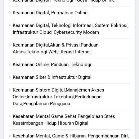
Keamanan Digital | Teknologi | Gaya Hidup Online
Keamanan Digital, Permainan Online
Keamanan Digital, Teknologi Informasi, Sistem Enkripsi,
Infrastruktur Cloud, Cybersecurity Modern
Keamanan Digital,Akun & Privasi,Panduan
Akses,Teknologi Web,Literasi Internet
Keamanan Online, Panduan, Teknologi
Keamanan Siber & Infrastruktur Digital
Keamanan Sistem Digital,Manajemen Akses
Online,Infrastruktur Teknologi,Perlindungan
Data,Pengalaman Pengguna
Kesehatan Mental Game Sehat Pengelolaan Stres
Keseimbangan Hidup Hiburan Digital
Kesehatan Mental, Game & Hiburan, Pengembangan Diri,