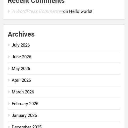
Recent Comments
A WordPress Commenter
on
Hello world!
Archives
July 2026
June 2026
May 2026
April 2026
March 2026
February 2026
January 2026
December 2025