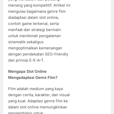
menang yang kompetitif. Artikel ini
mengulas bagaimana genre film
diadaptasi dalam slot online,
contoh game terkenal, serta
manfaat dan strategi bermain
untuk menikmati pengalaman
sinematik sekaligus
mengoptimalkan kemenangan
dengan pendekatan SEO-friendly
dan prinsip E-E-A-T.
Mengapa Slot Online
Mengadaptasi Genre Film?
Film adalah medium yang kaya
dengan cerita, karakter, dan visual
yang kuat. Adaptasi genre film ke
dalam slot online memungkinkan
pengembang untuk: