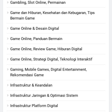
Gambling, Slot Online, Permainan
Game dan Hiburan, Kesehatan dan Kebugaran, Tips
Bermain Game
Game Online & Desain Digital
Game Online, Panduan Bermain
Game Online, Review Game, Hiburan Digital
Game Online, Strategi Digital, Teknologi Interaktif
Gaming, Mobile Games, Digital Entertainment,
Rekomendasi Game
Infrastruktur & Keandalan
Infrastruktur Jaringan & Optimasi Sistem
Infrastruktur Platform Digital