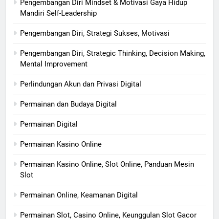
Pengembangan Diri Mindset & Motivasi Gaya Hidup
Mandiri Self-Leadership
Pengembangan Diri, Strategi Sukses, Motivasi
Pengembangan Diri, Strategic Thinking, Decision Making,
Mental Improvement
Perlindungan Akun dan Privasi Digital
Permainan dan Budaya Digital
Permainan Digital
Permainan Kasino Online
Permainan Kasino Online, Slot Online, Panduan Mesin
Slot
Permainan Online, Keamanan Digital
Permainan Slot, Casino Online, Keunggulan Slot Gacor