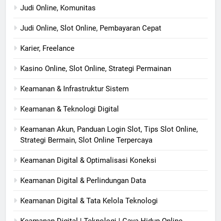
Judi Online, Komunitas
Judi Online, Slot Online, Pembayaran Cepat
Karier, Freelance
Kasino Online, Slot Online, Strategi Permainan
Keamanan & Infrastruktur Sistem
Keamanan & Teknologi Digital
Keamanan Akun, Panduan Login Slot, Tips Slot Online,
Strategi Bermain, Slot Online Terpercaya
Keamanan Digital & Optimalisasi Koneksi
Keamanan Digital & Perlindungan Data
Keamanan Digital & Tata Kelola Teknologi