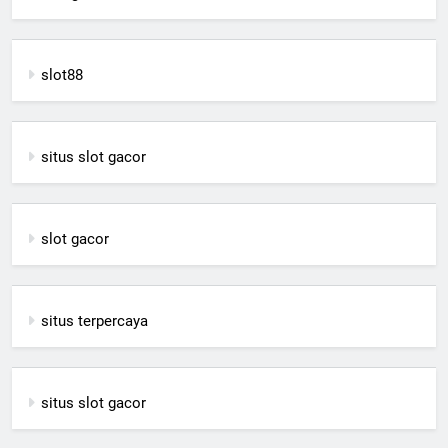
slot88
situs slot gacor
slot gacor
situs terpercaya
situs slot gacor