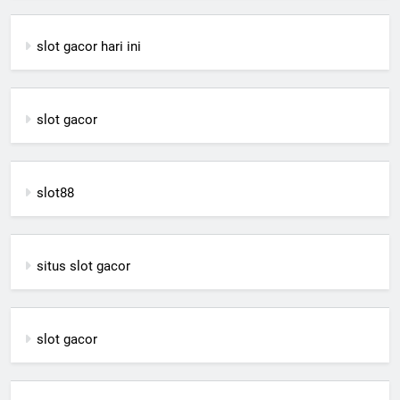
slot gacor hari ini
slot gacor
slot88
situs slot gacor
slot gacor