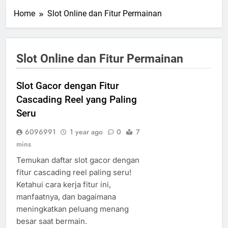
Home
Slot Online dan Fitur Permainan
Slot Online dan Fitur Permainan
Slot Gacor dengan Fitur
Cascading Reel yang Paling
Seru
6096991
1 year ago
0
7
mins
Temukan daftar slot gacor dengan
fitur cascading reel paling seru!
Ketahui cara kerja fitur ini,
manfaatnya, dan bagaimana
meningkatkan peluang menang
besar saat bermain.