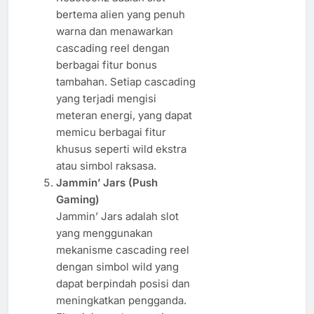
bertema alien yang penuh
warna dan menawarkan
cascading reel dengan
berbagai fitur bonus
tambahan. Setiap cascading
yang terjadi mengisi
meteran energi, yang dapat
memicu berbagai fitur
khusus seperti wild ekstra
atau simbol raksasa.
Jammin’ Jars (Push
Gaming)
Jammin’ Jars adalah slot
yang menggunakan
mekanisme cascading reel
dengan simbol wild yang
dapat berpindah posisi dan
meningkatkan pengganda.