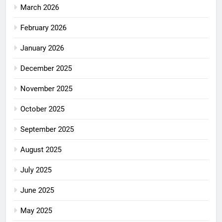
March 2026
February 2026
January 2026
December 2025
November 2025
October 2025
September 2025
August 2025
July 2025
June 2025
May 2025