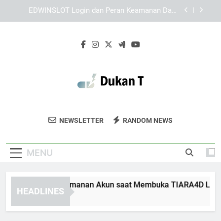
Skip
Cara Mengakses Login Edwinslot Saat Halaman
to
Lambat Dibuka dengan Langkah Aman dan
Terukur
content
Lebah4D Login Alternatif Saat Akses Utama
Tidak Tersedia untuk Pengguna yang
Mengutamakan Keamanan
Tips Menjaga Keamanan Akun saat Membuka
TIARA4D Link Alternatif
EDWINSLOT Login dan Peran Keamanan Data
dalam Aktivitas Digital
Cara Mengakses Login Edwinslot Saat Halaman
Lambat Dibuka dengan Langkah Aman dan
Dukan T
Terukur
Temukan Produk Kesehatan Dan Suplemen
Lebah4D Login Alternatif Saat Akses Utama
NEWSLETTER
RANDOM NEWS
Tidak Tersedia untuk Pengguna yang
Terbaik Di Dukan T.
Mengutamakan Keamanan
MENU
ps Menjaga Keamanan Akun saat Membuka TIARA4D Link Alte
HEADLINES
Month Ago