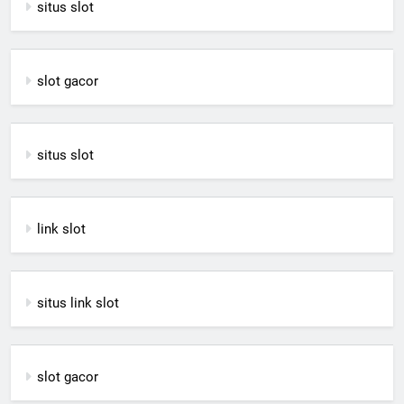
situs slot
slot gacor
situs slot
link slot
situs link slot
slot gacor