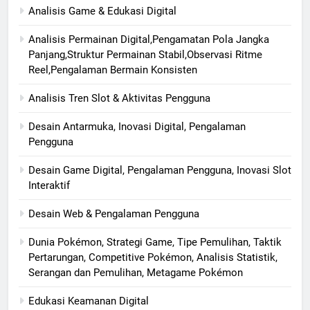
Analisis Game & Edukasi Digital
Analisis Permainan Digital,Pengamatan Pola Jangka
Panjang,Struktur Permainan Stabil,Observasi Ritme
Reel,Pengalaman Bermain Konsisten
Analisis Tren Slot & Aktivitas Pengguna
Desain Antarmuka, Inovasi Digital, Pengalaman
Pengguna
Desain Game Digital, Pengalaman Pengguna, Inovasi Slot
Interaktif
Desain Web & Pengalaman Pengguna
Dunia Pokémon, Strategi Game, Tipe Pemulihan, Taktik
Pertarungan, Competitive Pokémon, Analisis Statistik,
Serangan dan Pemulihan, Metagame Pokémon
Edukasi Keamanan Digital