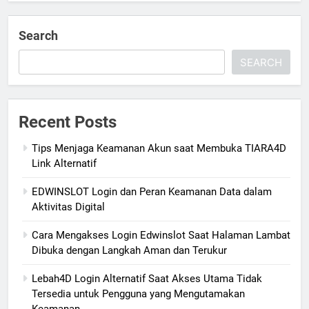
Search
SEARCH
Recent Posts
Tips Menjaga Keamanan Akun saat Membuka TIARA4D
Link Alternatif
EDWINSLOT Login dan Peran Keamanan Data dalam
Aktivitas Digital
Cara Mengakses Login Edwinslot Saat Halaman Lambat
Dibuka dengan Langkah Aman dan Terukur
Lebah4D Login Alternatif Saat Akses Utama Tidak
Tersedia untuk Pengguna yang Mengutamakan