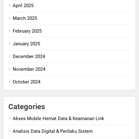
April 2025
March 2025
February 2025
January 2025
December 2024
November 2024
October 2024
Categories
Akses Mobile Hemat Data & Keamanan Link
Analisis Data Digital & Perilaku Sistem