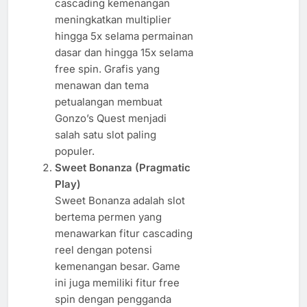
cascading kemenangan
meningkatkan multiplier
hingga 5x selama permainan
dasar dan hingga 15x selama
free spin. Grafis yang
menawan dan tema
petualangan membuat
Gonzo’s Quest menjadi
salah satu slot paling
populer.
Sweet Bonanza (Pragmatic
Play)
Sweet Bonanza adalah slot
bertema permen yang
menawarkan fitur cascading
reel dengan potensi
kemenangan besar. Game
ini juga memiliki fitur free
spin dengan pengganda