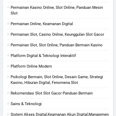
Permainan Kasino Online, Slot Online, Panduan Mesin
Slot
Permainan Online, Keamanan Digital
Permainan Slot, Casino Online, Keunggulan Slot Gacor
Permainan Slot, Slot Online, Panduan Bermain Kasino
Platform Digital & Teknologi Interaktif
Platform Online Modern
Psikologi Bermain, Slot Online, Desain Game, Strategi
Kasino, Hiburan Digital, Fenomena Slot
Rekomendasi Slot Slot Gacor Panduan Bermain
Sains & Teknologi
Sistem Akses Digital,Keamanan Akun Digital,Manajemen