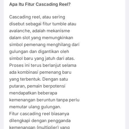
Apa Itu Fitur Cascading Reel?
Cascading reel, atau sering
disebut sebagai fitur tumble atau
avalanche, adalah mekanisme
dalam slot yang memungkinkan
simbol pemenang menghilang dari
gulungan dan digantikan oleh
simbol baru yang jatuh dari atas.
Proses ini terus berlanjut selama
ada kombinasi pemenang baru
yang terbentuk. Dengan satu
putaran, pemain berpotensi
mendapatkan beberapa
kemenangan beruntun tanpa perlu
memutar ulang gulungan.
Fitur cascading reel biasanya
dilengkapi dengan pengganda
kemenangan (multiplier) yang