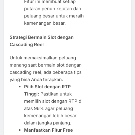
Fitur ini membuat setiap
putaran penuh kejutan dan
peluang besar untuk meraih
kemenangan besar.
Strategi Bermain Slot dengan
Cascading Reel
Untuk memaksimalkan peluang
menang saat bermain slot dengan
cascading reel, ada beberapa tips
yang bisa Anda terapkan:
Pilih Slot dengan RTP
Tinggi:
Pastikan untuk
memilih slot dengan RTP di
atas 96% agar peluang
kemenangan lebih besar
dalam jangka panjang.
Manfaatkan Fitur Free