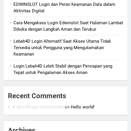
EDWINSLOT Login dan Peran Keamanan Data dalam
Aktivitas Digital
Cara Mengakses Login Edwinslot Saat Halaman Lambat
Dibuka dengan Langkah Aman dan Terukur
Lebah4D Login Alternatif Saat Akses Utama Tidak
Tersedia untuk Pengguna yang Mengutamakan
Keamanan
Login Lebah4D Lebih Stabil dengan Persiapan yang
Tepat untuk Pengalaman Akses Aman
Recent Comments
A WordPress Commenter
on
Hello world!
Archives