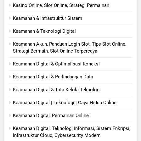
Kasino Online, Slot Online, Strategi Permainan
Keamanan & Infrastruktur Sistem
Keamanan & Teknologi Digital
Keamanan Akun, Panduan Login Slot, Tips Slot Online,
Strategi Bermain, Slot Online Terpercaya
Keamanan Digital & Optimalisasi Koneksi
Keamanan Digital & Perlindungan Data
Keamanan Digital & Tata Kelola Teknologi
Keamanan Digital | Teknologi | Gaya Hidup Online
Keamanan Digital, Permainan Online
Keamanan Digital, Teknologi Informasi, Sistem Enkripsi,
Infrastruktur Cloud, Cybersecurity Modern