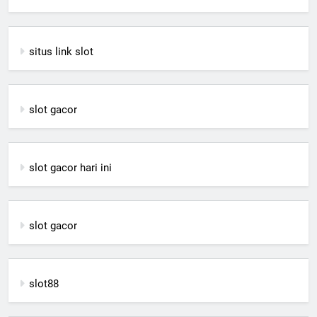
situs link slot
slot gacor
slot gacor hari ini
slot gacor
slot88