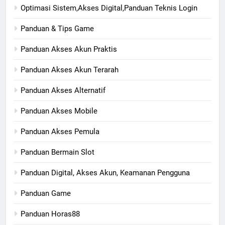
Optimasi Sistem,Akses Digital,Panduan Teknis Login
Panduan & Tips Game
Panduan Akses Akun Praktis
Panduan Akses Akun Terarah
Panduan Akses Alternatif
Panduan Akses Mobile
Panduan Akses Pemula
Panduan Bermain Slot
Panduan Digital, Akses Akun, Keamanan Pengguna
Panduan Game
Panduan Horas88