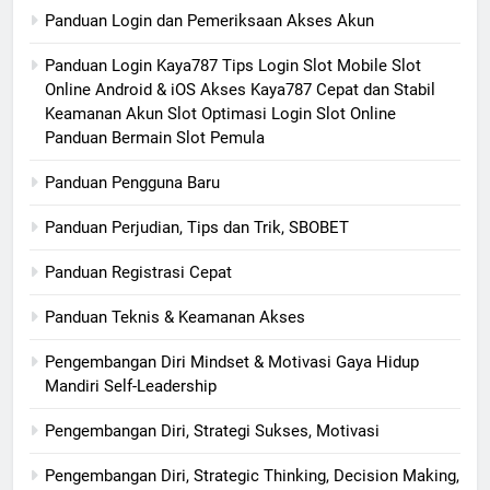
Panduan Login dan Pemeriksaan Akses Akun
Panduan Login Kaya787 Tips Login Slot Mobile Slot
Online Android & iOS Akses Kaya787 Cepat dan Stabil
Keamanan Akun Slot Optimasi Login Slot Online
Panduan Bermain Slot Pemula
Panduan Pengguna Baru
Panduan Perjudian, Tips dan Trik, SBOBET
Panduan Registrasi Cepat
Panduan Teknis & Keamanan Akses
Pengembangan Diri Mindset & Motivasi Gaya Hidup
Mandiri Self-Leadership
Pengembangan Diri, Strategi Sukses, Motivasi
Pengembangan Diri, Strategic Thinking, Decision Making,