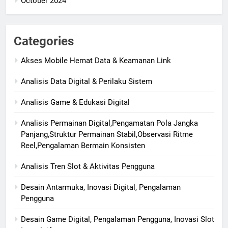
October 2024
Categories
Akses Mobile Hemat Data & Keamanan Link
Analisis Data Digital & Perilaku Sistem
Analisis Game & Edukasi Digital
Analisis Permainan Digital,Pengamatan Pola Jangka
Panjang,Struktur Permainan Stabil,Observasi Ritme
Reel,Pengalaman Bermain Konsisten
Analisis Tren Slot & Aktivitas Pengguna
Desain Antarmuka, Inovasi Digital, Pengalaman
Pengguna
Desain Game Digital, Pengalaman Pengguna, Inovasi Slot