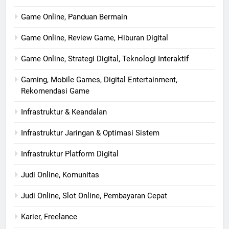
Game Online, Panduan Bermain
Game Online, Review Game, Hiburan Digital
Game Online, Strategi Digital, Teknologi Interaktif
Gaming, Mobile Games, Digital Entertainment,
Rekomendasi Game
Infrastruktur & Keandalan
Infrastruktur Jaringan & Optimasi Sistem
Infrastruktur Platform Digital
Judi Online, Komunitas
Judi Online, Slot Online, Pembayaran Cepat
Karier, Freelance