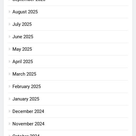
August 2025
July 2025
June 2025
May 2025
April 2025
March 2025
February 2025
January 2025
December 2024
November 2024