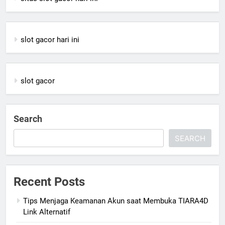
slot gacor hari ini
slot gacor
Search
SEARCH
Recent Posts
Tips Menjaga Keamanan Akun saat Membuka TIARA4D
Link Alternatif