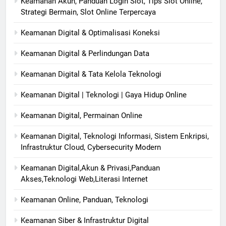
Keamanan Akun, Panduan Login Slot, Tips Slot Online,
Strategi Bermain, Slot Online Terpercaya
Keamanan Digital & Optimalisasi Koneksi
Keamanan Digital & Perlindungan Data
Keamanan Digital & Tata Kelola Teknologi
Keamanan Digital | Teknologi | Gaya Hidup Online
Keamanan Digital, Permainan Online
Keamanan Digital, Teknologi Informasi, Sistem Enkripsi,
Infrastruktur Cloud, Cybersecurity Modern
Keamanan Digital,Akun & Privasi,Panduan
Akses,Teknologi Web,Literasi Internet
Keamanan Online, Panduan, Teknologi
Keamanan Siber & Infrastruktur Digital