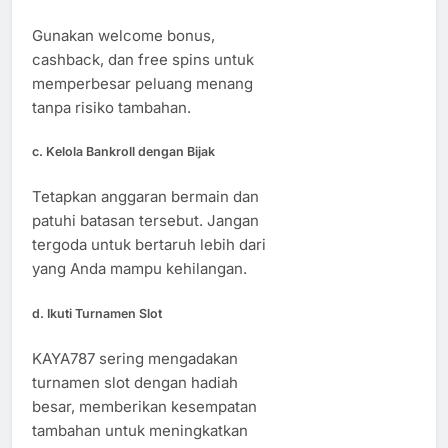
Gunakan welcome bonus,
cashback, dan free spins untuk
memperbesar peluang menang
tanpa risiko tambahan.
c.
Kelola Bankroll dengan Bijak
Tetapkan anggaran bermain dan
patuhi batasan tersebut. Jangan
tergoda untuk bertaruh lebih dari
yang Anda mampu kehilangan.
d.
Ikuti Turnamen Slot
KAYA787 sering mengadakan
turnamen slot dengan hadiah
besar, memberikan kesempatan
tambahan untuk meningkatkan