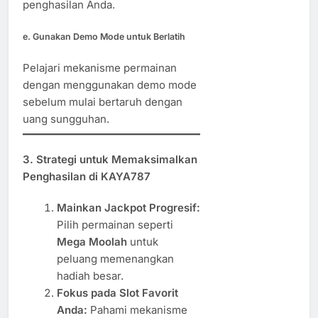
penghasilan Anda.
e.
Gunakan Demo Mode untuk Berlatih
Pelajari mekanisme permainan
dengan menggunakan demo mode
sebelum mulai bertaruh dengan
uang sungguhan.
3.
Strategi untuk Memaksimalkan
Penghasilan di KAYA787
Mainkan Jackpot Progresif:
Pilih permainan seperti
Mega Moolah
untuk
peluang memenangkan
hadiah besar.
Fokus pada Slot Favorit
Anda:
Pahami mekanisme