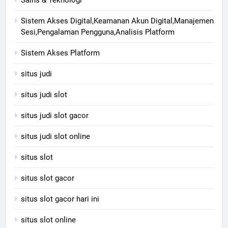
Sistem Akses Digital,Keamanan Akun Digital,Manajemen
Sesi,Pengalaman Pengguna,Analisis Platform
Sistem Akses Platform
situs judi
situs judi slot
situs judi slot gacor
situs judi slot online
situs slot
situs slot gacor
situs slot gacor hari ini
situs slot online