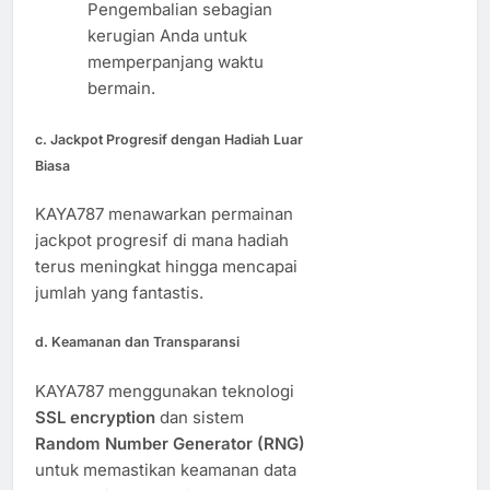
Pengembalian sebagian
kerugian Anda untuk
memperpanjang waktu
bermain.
c.
Jackpot Progresif dengan Hadiah Luar
Biasa
KAYA787 menawarkan permainan
jackpot progresif di mana hadiah
terus meningkat hingga mencapai
jumlah yang fantastis.
d.
Keamanan dan Transparansi
KAYA787 menggunakan teknologi
SSL encryption
dan sistem
Random Number Generator (RNG)
untuk memastikan keamanan data