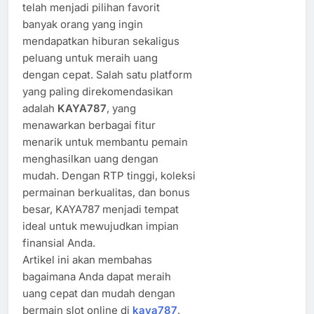
telah menjadi pilihan favorit
banyak orang yang ingin
mendapatkan hiburan sekaligus
peluang untuk meraih uang
dengan cepat. Salah satu platform
yang paling direkomendasikan
adalah
KAYA787
, yang
menawarkan berbagai fitur
menarik untuk membantu pemain
menghasilkan uang dengan
mudah. Dengan RTP tinggi, koleksi
permainan berkualitas, dan bonus
besar, KAYA787 menjadi tempat
ideal untuk mewujudkan impian
finansial Anda.
Artikel ini akan membahas
bagaimana Anda dapat meraih
uang cepat dan mudah dengan
bermain slot online di
kaya787
.