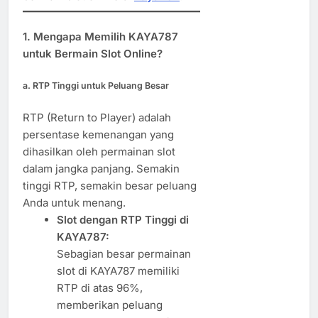
1.
Mengapa Memilih KAYA787
untuk Bermain Slot Online?
a.
RTP Tinggi untuk Peluang Besar
RTP (Return to Player) adalah
persentase kemenangan yang
dihasilkan oleh permainan slot
dalam jangka panjang. Semakin
tinggi RTP, semakin besar peluang
Anda untuk menang.
Slot dengan RTP Tinggi di
KAYA787:
Sebagian besar permainan
slot di KAYA787 memiliki
RTP di atas 96%,
memberikan peluang