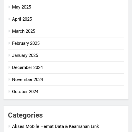
May 2025
April 2025
March 2025
February 2025
January 2025
December 2024
November 2024
October 2024
Categories
Akses Mobile Hemat Data & Keamanan Link