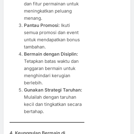
dan fitur permainan untuk
meningkatkan peluang
menang.
Pantau Promosi:
Ikuti
semua promosi dan event
untuk mendapatkan bonus
tambahan.
Bermain dengan Disiplin:
Tetapkan batas waktu dan
anggaran bermain untuk
menghindari kerugian
berlebih.
Gunakan Strategi Taruhan:
Mulailah dengan taruhan
kecil dan tingkatkan secara
bertahap.
4.
Keunggulan Bermain di