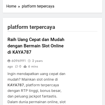
Home
platform terpercaya
platform terpercaya
Raih Uang Cepat dan Mudah
dengan Bermain Slot Online
di KAYA787
6096991
2 years
ago
0
6 mins
Ingin mendapatkan uang cepat dan
mudah? Mainkan slot online di
KAYA787
, platform terpercaya
dengan RTP tinggi, bonus besar,
dan peluang jackpot fantastis.
Dalam dunia permainan online, slot