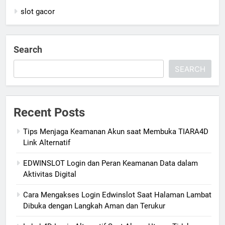
slot gacor
Search
SEARCH
Recent Posts
Tips Menjaga Keamanan Akun saat Membuka TIARA4D
Link Alternatif
EDWINSLOT Login dan Peran Keamanan Data dalam
Aktivitas Digital
Cara Mengakses Login Edwinslot Saat Halaman Lambat
Dibuka dengan Langkah Aman dan Terukur