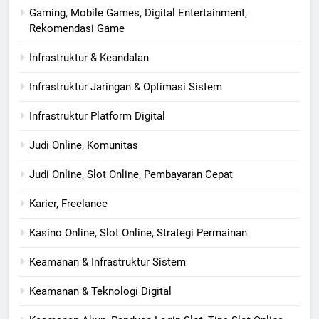
Gaming, Mobile Games, Digital Entertainment,
Rekomendasi Game
Infrastruktur & Keandalan
Infrastruktur Jaringan & Optimasi Sistem
Infrastruktur Platform Digital
Judi Online, Komunitas
Judi Online, Slot Online, Pembayaran Cepat
Karier, Freelance
Kasino Online, Slot Online, Strategi Permainan
Keamanan & Infrastruktur Sistem
Keamanan & Teknologi Digital