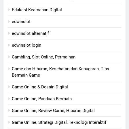
Edukasi Keamanan Digital
edwinslot
edwinslot alternatif
edwinslot login
Gambling, Slot Online, Permainan
Game dan Hiburan, Kesehatan dan Kebugaran, Tips
Bermain Game
Game Online & Desain Digital
Game Online, Panduan Bermain
Game Online, Review Game, Hiburan Digital
Game Online, Strategi Digital, Teknologi Interaktif