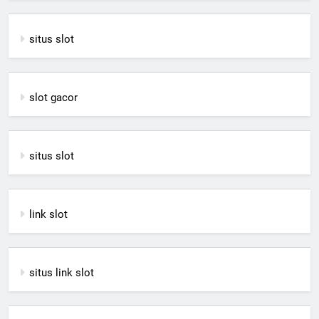
situs slot
slot gacor
situs slot
link slot
situs link slot