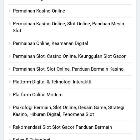
Permainan Kasino Online
Permainan Kasino Online, Slot Online, Panduan Mesin
Slot
Permainan Online, Keamanan Digital
Permainan Slot, Casino Online, Keunggulan Slot Gacor
Permainan Slot, Slot Online, Panduan Bermain Kasino
Platform Digital & Teknologi Interaktif
Platform Online Modern
Psikologi Bermain, Slot Online, Desain Game, Strategi
Kasino, Hiburan Digital, Fenomena Slot
Rekomendasi Slot Slot Gacor Panduan Bermain
Sains & Teknologi