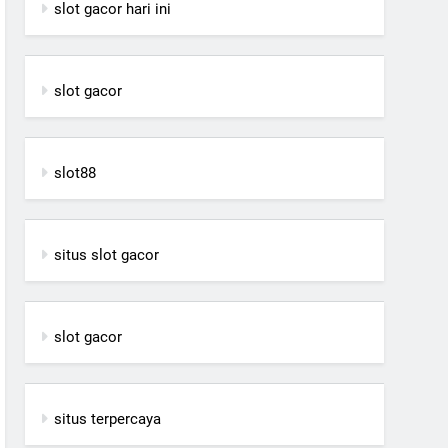
slot gacor hari ini
slot gacor
slot88
situs slot gacor
slot gacor
situs terpercaya