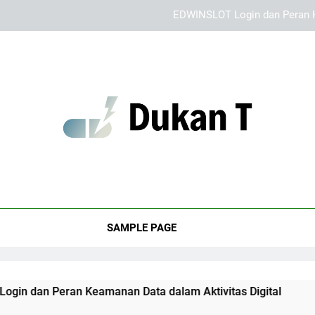
EDWINSLOT Login dan Peran K
Cara Mengakses Login Edwinslot Saat Halaman Lambat Dib
bah4D Login Alternatif Saat Akses Utama Tidak Tersedia untuk 
Tips Menjaga Keamanan Akun s
EDWINSLOT Login dan Peran K
Cara Mengakses Login Edwinslot Saat Halaman Lambat Dib
an T
roduk Kesehatan Dan Suplemen Terbaik Di Dukan T.
bah4D Login Alternatif Saat Akses Utama Tidak Tersedia untuk 
SAMPLE PAGE
an Keamanan Data dalam Aktivitas Digital
Cara Mengak
2 Months Ago