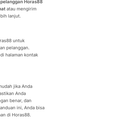
 pelanggan Horas88
hat
atau mengirim
ih lanjut.
oras88 untuk
nan pelanggan.
 di halaman kontak
udah jika Anda
astikan Anda
gan benar, dan
nduan ini, Anda bisa
an di Horas88.