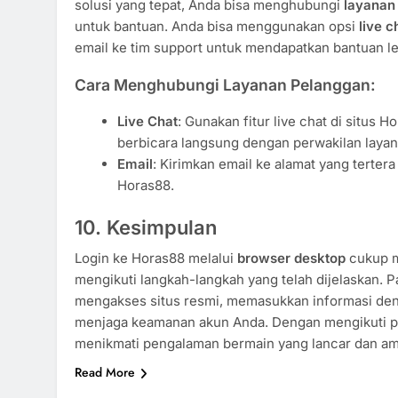
solusi yang tepat, Anda bisa menghubungi
layanan
untuk bantuan. Anda bisa menggunakan opsi
live c
email ke tim support untuk mendapatkan bantuan leb
Cara Menghubungi Layanan Pelanggan:
Live Chat
: Gunakan fitur live chat di situs H
berbicara langsung dengan perwakilan laya
Email
: Kirimkan email ke alamat yang tertera
Horas88.
10. Kesimpulan
Login ke Horas88 melalui
browser desktop
cukup m
mengikuti langkah-langkah yang telah dijelaskan. P
mengakses situs resmi, memasukkan informasi den
menjaga keamanan akun Anda. Dengan mengikuti pa
menikmati pengalaman bermain yang lancar dan am
Read More