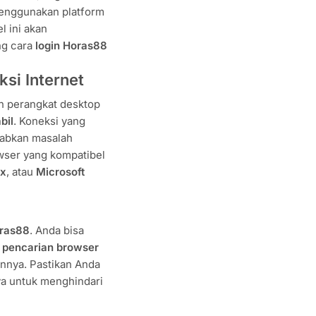
menggunakan platform
l ini akan
ng cara
login Horas88
si Internet
n perangkat desktop
bil
. Koneksi yang
babkan masalah
owser yang kompatibel
ox
, atau
Microsoft
oras88
. Anda bisa
h pencarian browser
nnya. Pastikan Anda
ya untuk menghindari