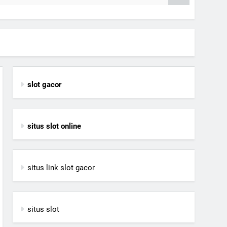
slot gacor
situs slot online
situs link slot gacor
situs slot