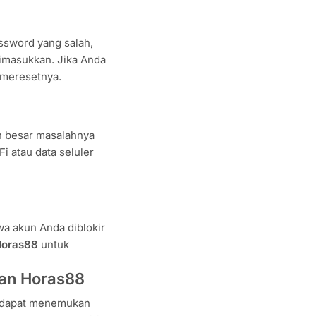
assword yang salah,
imasukkan. Jika Anda
meresetnya.
an besar masalahnya
Fi atau data seluler
a akun Anda diblokir
Horas88
untuk
an Horas88
ak dapat menemukan