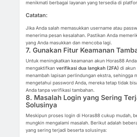
menikmati berbagai layanan yang tersedia di platfo
Catatan:
Jika Anda salah memasukkan username atau passw
menerima pesan kesalahan. Pastikan Anda memerik
yang Anda masukkan dan mencoba lagi.
7. Gunakan Fitur Keamanan Tamb
Untuk meningkatkan keamanan akun Horas88 Anda,
mengaktifkan
verifikasi dua langkah (2FA)
di akun 
menambah lapisan perlindungan ekstra, sehingga 
mengetahui password Anda, mereka tetap tidak bi
Anda tanpa verifikasi tambahan.
8. Masalah Login yang Sering Terj
Solusinya
Meskipun proses login di Horas88 cukup mudah, 
mungkin mengalami masalah. Berikut adalah bebe
yang sering terjadi beserta solusinya: