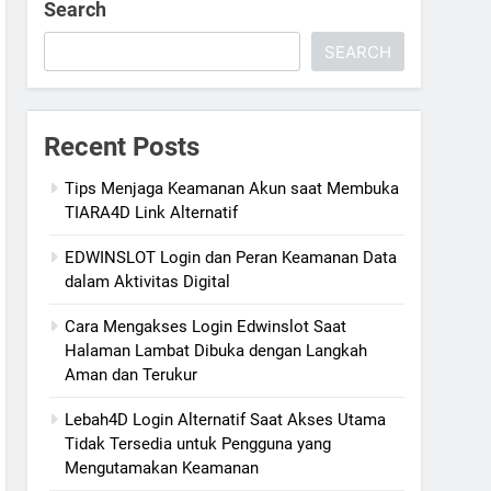
Search
SEARCH
Recent Posts
Tips Menjaga Keamanan Akun saat Membuka
TIARA4D Link Alternatif
EDWINSLOT Login dan Peran Keamanan Data
dalam Aktivitas Digital
Cara Mengakses Login Edwinslot Saat
Halaman Lambat Dibuka dengan Langkah
Aman dan Terukur
Lebah4D Login Alternatif Saat Akses Utama
Tidak Tersedia untuk Pengguna yang
Mengutamakan Keamanan