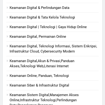
Keamanan Digital & Perlindungan Data
Keamanan Digital & Tata Kelola Teknologi
Keamanan Digital | Teknologi | Gaya Hidup Online
Keamanan Digital, Permainan Online
Keamanan Digital, Teknologi Informasi, Sistem Enkripsi,
Infrastruktur Cloud, Cybersecurity Modern
Keamanan Digital,Akun & Privasi,Panduan
Akses,Teknologi Web,Literasi Internet
Keamanan Online, Panduan, Teknologi
Keamanan Siber & Infrastruktur Digital
Keamanan Sistem Digital,Manajemen Akses
Online,Infrastruktur Teknologi,Perlindungan