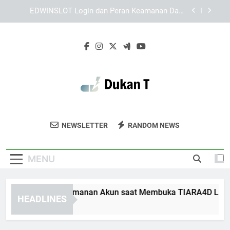
Skip
Cara Mengakses Login Edwinslot Saat Halaman
to
Lambat Dibuka dengan Langkah Aman dan
Terukur
content
Lebah4D Login Alternatif Saat Akses Utama
Tidak Tersedia untuk Pengguna yang
Mengutamakan Keamanan
Tips Menjaga Keamanan Akun saat Membuka
TIARA4D Link Alternatif
EDWINSLOT Login dan Peran Keamanan Data
dalam Aktivitas Digital
Cara Mengakses Login Edwinslot Saat Halaman
Lambat Dibuka dengan Langkah Aman dan
Dukan T
Terukur
Temukan Produk Kesehatan Dan Suplemen
Lebah4D Login Alternatif Saat Akses Utama
NEWSLETTER
RANDOM NEWS
Tidak Tersedia untuk Pengguna yang
Terbaik Di Dukan T.
Mengutamakan Keamanan
MENU
ps Menjaga Keamanan Akun saat Membuka TIARA4D Link Alter
HEADLINES
eeks Ago