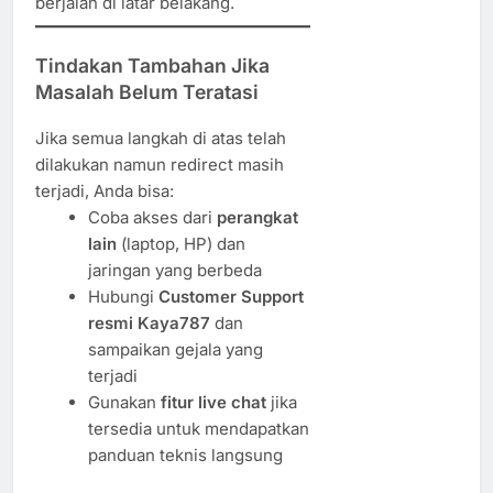
berjalan di latar belakang.
Tindakan Tambahan Jika
Masalah Belum Teratasi
Jika semua langkah di atas telah
dilakukan namun redirect masih
terjadi, Anda bisa:
Coba akses dari
perangkat
lain
(laptop, HP) dan
jaringan yang berbeda
Hubungi
Customer Support
resmi Kaya787
dan
sampaikan gejala yang
terjadi
Gunakan
fitur live chat
jika
tersedia untuk mendapatkan
panduan teknis langsung