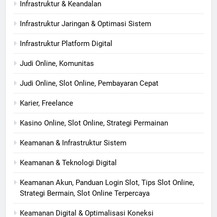
Infrastruktur & Keandalan
Infrastruktur Jaringan & Optimasi Sistem
Infrastruktur Platform Digital
Judi Online, Komunitas
Judi Online, Slot Online, Pembayaran Cepat
Karier, Freelance
Kasino Online, Slot Online, Strategi Permainan
Keamanan & Infrastruktur Sistem
Keamanan & Teknologi Digital
Keamanan Akun, Panduan Login Slot, Tips Slot Online,
Strategi Bermain, Slot Online Terpercaya
Keamanan Digital & Optimalisasi Koneksi