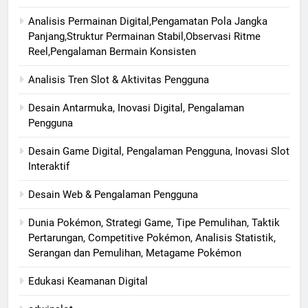
Analisis Permainan Digital,Pengamatan Pola Jangka
Panjang,Struktur Permainan Stabil,Observasi Ritme
Reel,Pengalaman Bermain Konsisten
Analisis Tren Slot & Aktivitas Pengguna
Desain Antarmuka, Inovasi Digital, Pengalaman
Pengguna
Desain Game Digital, Pengalaman Pengguna, Inovasi Slot
Interaktif
Desain Web & Pengalaman Pengguna
Dunia Pokémon, Strategi Game, Tipe Pemulihan, Taktik
Pertarungan, Competitive Pokémon, Analisis Statistik,
Serangan dan Pemulihan, Metagame Pokémon
Edukasi Keamanan Digital