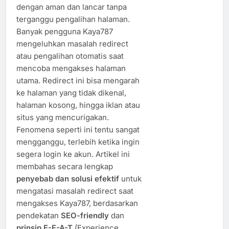
dengan aman dan lancar tanpa
terganggu pengalihan halaman.
Banyak pengguna Kaya787
mengeluhkan masalah redirect
atau pengalihan otomatis saat
mencoba mengakses halaman
utama. Redirect ini bisa mengarah
ke halaman yang tidak dikenal,
halaman kosong, hingga iklan atau
situs yang mencurigakan.
Fenomena seperti ini tentu sangat
mengganggu, terlebih ketika ingin
segera login ke akun. Artikel ini
membahas secara lengkap
penyebab dan solusi efektif
untuk
mengatasi masalah redirect saat
mengakses Kaya787, berdasarkan
pendekatan
SEO-friendly
dan
prinsip E-E-A-T
(Experience,