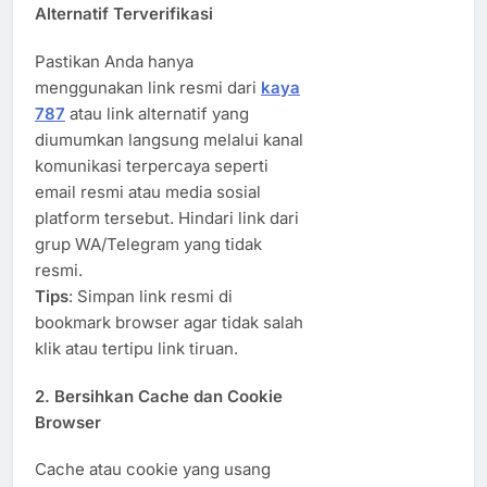
Alternatif Terverifikasi
Pastikan Anda hanya
menggunakan link resmi dari
kaya
787
atau link alternatif yang
diumumkan langsung melalui kanal
komunikasi terpercaya seperti
email resmi atau media sosial
platform tersebut. Hindari link dari
grup WA/Telegram yang tidak
resmi.
Tips
: Simpan link resmi di
bookmark browser agar tidak salah
klik atau tertipu link tiruan.
2.
Bersihkan Cache dan Cookie
Browser
Cache atau cookie yang usang