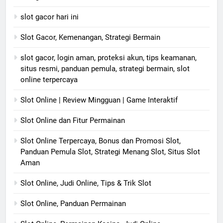
slot gacor hari ini
Slot Gacor, Kemenangan, Strategi Bermain
slot gacor, login aman, proteksi akun, tips keamanan,
situs resmi, panduan pemula, strategi bermain, slot
online terpercaya
Slot Online | Review Mingguan | Game Interaktif
Slot Online dan Fitur Permainan
Slot Online Terpercaya, Bonus dan Promosi Slot,
Panduan Pemula Slot, Strategi Menang Slot, Situs Slot
Aman
Slot Online, Judi Online, Tips & Trik Slot
Slot Online, Panduan Permainan