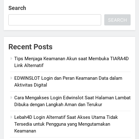
Search
SEARCH
Recent Posts
Tips Menjaga Keamanan Akun saat Membuka TIARA4D
Link Alternatif
EDWINSLOT Login dan Peran Keamanan Data dalam
Aktivitas Digital
Cara Mengakses Login Edwinslot Saat Halaman Lambat
Dibuka dengan Langkah Aman dan Terukur
Lebah4D Login Alternatif Saat Akses Utama Tidak
Tersedia untuk Pengguna yang Mengutamakan
Keamanan