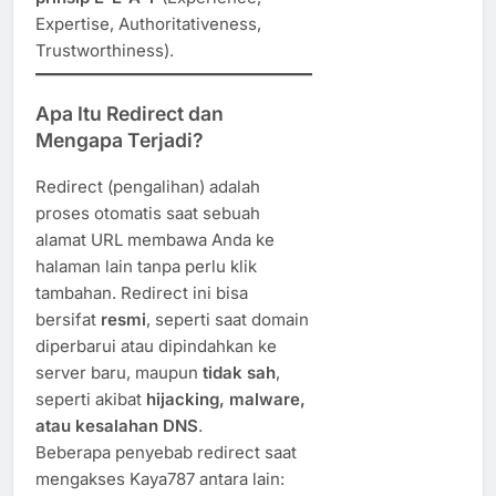
Expertise, Authoritativeness,
Trustworthiness).
Apa Itu Redirect dan
Mengapa Terjadi?
Redirect (pengalihan) adalah
proses otomatis saat sebuah
alamat URL membawa Anda ke
halaman lain tanpa perlu klik
tambahan. Redirect ini bisa
bersifat
resmi
, seperti saat domain
diperbarui atau dipindahkan ke
server baru, maupun
tidak sah
,
seperti akibat
hijacking, malware,
atau kesalahan DNS
.
Beberapa penyebab redirect saat
mengakses Kaya787 antara lain: