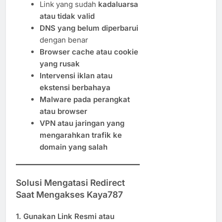
Link yang sudah
kadaluarsa
atau tidak valid
DNS yang belum diperbarui
dengan benar
Browser cache atau cookie
yang rusak
Intervensi iklan atau
ekstensi berbahaya
Malware pada perangkat
atau browser
VPN atau jaringan yang
mengarahkan trafik ke
domain yang salah
Solusi Mengatasi Redirect
Saat Mengakses Kaya787
1.
Gunakan Link Resmi atau