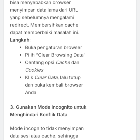
bisa menyebabkan browser
menyimpan data lama dari URL
yang sebelumnya mengalami
redirect. Membersihkan cache
dapat memperbaiki masalah ini.
Langkah
:
Buka pengaturan browser
Pilih “Clear Browsing Data”
Centang opsi
Cache
dan
Cookies
Klik
Clear Data
, lalu tutup
dan buka kembali browser
Anda
3.
Gunakan Mode Incognito untuk
Menghindari Konflik Data
Mode incognito tidak menyimpan
data sesi atau cache, sehingga