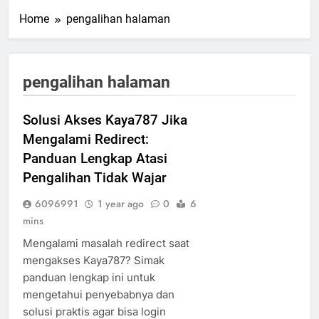
Home
pengalihan halaman
pengalihan halaman
Solusi Akses Kaya787 Jika
Mengalami Redirect:
Panduan Lengkap Atasi
Pengalihan Tidak Wajar
6096991
1 year ago
0
6
mins
Mengalami masalah redirect saat
mengakses Kaya787? Simak
panduan lengkap ini untuk
mengetahui penyebabnya dan
solusi praktis agar bisa login