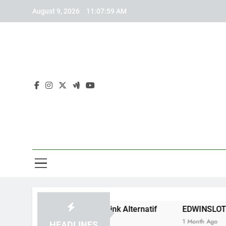
Skip
August 9, 2026
11:08:00 AM
to
content
Le
Duk
Temukan P
Le
buka TIARA4D Link Alternatif
EDWINSLOT Login dan Pe
1 Month Ago
HEADLINES