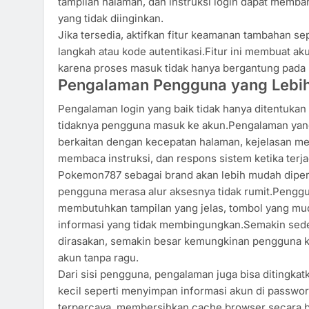
tampilan halaman, dan instruksi login dapat memba
yang tidak diinginkan.
Jika tersedia, aktifkan fitur keamanan tambahan sep
langkah atau kode autentikasi.Fitur ini membuat aku
karena proses masuk tidak hanya bergantung pada k
Pengalaman Pengguna yang Lebi
Pengalaman login yang baik tidak hanya ditentukan 
tidaknya pengguna masuk ke akun.Pengalaman yan
berkaitan dengan kecepatan halaman, kejelasan 
membaca instruksi, dan respons sistem ketika terja
Pokemon787 sebagai brand akan lebih mudah diper
pengguna merasa alur aksesnya tidak rumit.Pengg
membutuhkan tampilan yang jelas, tombol yang mud
informasi yang tidak membingungkan.Semakin sed
dirasakan, semakin besar kemungkinan pengguna 
akun tanpa ragu.
Dari sisi pengguna, pengalaman juga bisa ditingka
kecil seperti menyimpan informasi akun di passwo
terpercaya, membersihkan cache browser secara b