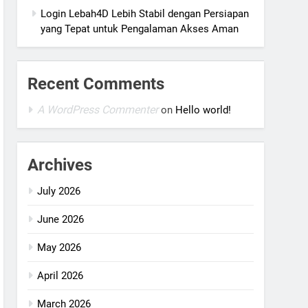
Login Lebah4D Lebih Stabil dengan Persiapan
yang Tepat untuk Pengalaman Akses Aman
Recent Comments
A WordPress Commenter
on
Hello world!
Archives
July 2026
June 2026
May 2026
April 2026
March 2026