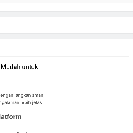
 Mudah untuk
engan langkah aman,
ngalaman lebih jelas
latform