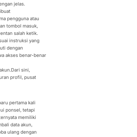
engan jelas.
ibuat
ama pengguna atau
kan tombol masuk,
ntan salah ketik.
suai instruksi yang
kuti dengan
hwa akses benar-benar
kun.Dari sini,
an profil, pusat
ru pertama kali
i ponsel, tetapi
ternyata memiliki
bali data akun,
oba ulang dengan