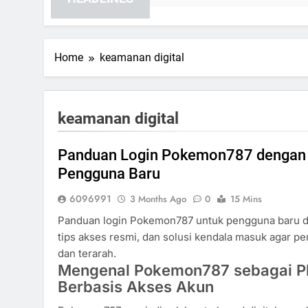
Home
keamanan digital
keamanan digital
Panduan Login Pokemon787 dengan
Pengguna Baru
6096991
3 Months Ago
0
15 Mins
Panduan login Pokemon787 untuk pengguna baru d
tips akses resmi, dan solusi kendala masuk agar pe
dan terarah.
Mengenal Pokemon787 sebagai P
Berbasis Akses Akun