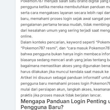
Pokemon787 menjadi salah satu brand digital yang 
pengguna ketika mereka membutuhkan panduan mas
serta cara mengakses layanan secara lebih rapi d
baru, memahami proses login sejak awal sangat pen
pengalaman pertama terasa mudah, tidak membingu
dari kesalahan umum yang sering terjadi saat meng
online.
Dalam konteks pencarian, keyword seperti “Pokemo
“Pokemon787 resmi”, dan “cara masuk Pokemon78
bahwa pengguna bukan hanya ingin membaca inf
biasanya sedang mencari arah yang jelas tentang 
bagaimana memastikan akses yang digunakan benar
harus dilakukan jika muncul kendala saat masuk ke
Artikel ini disusun sebagai panduan informatif un
pengguna baru memahami proses login Pokemon787
mulai dari persiapan akun, langkah akses, keamanan
praktis jika proses masuk tidak berjalan lancar.
Mengapa Panduan Login Penting 
Pengguna Baru?