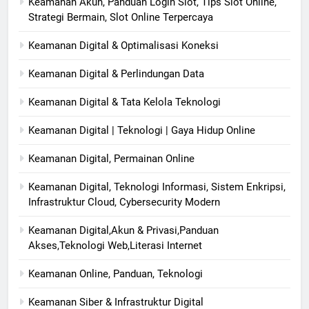
Keamanan Akun, Panduan Login Slot, Tips Slot Online,
Strategi Bermain, Slot Online Terpercaya
Keamanan Digital & Optimalisasi Koneksi
Keamanan Digital & Perlindungan Data
Keamanan Digital & Tata Kelola Teknologi
Keamanan Digital | Teknologi | Gaya Hidup Online
Keamanan Digital, Permainan Online
Keamanan Digital, Teknologi Informasi, Sistem Enkripsi,
Infrastruktur Cloud, Cybersecurity Modern
Keamanan Digital,Akun & Privasi,Panduan
Akses,Teknologi Web,Literasi Internet
Keamanan Online, Panduan, Teknologi
Keamanan Siber & Infrastruktur Digital