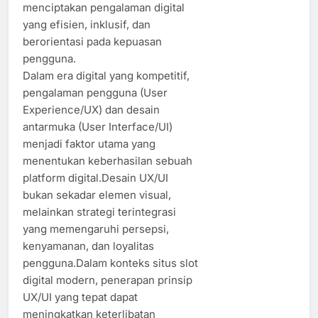
menciptakan pengalaman digital
yang efisien, inklusif, dan
berorientasi pada kepuasan
pengguna.
Dalam era digital yang kompetitif,
pengalaman pengguna (User
Experience/UX) dan desain
antarmuka (User Interface/UI)
menjadi faktor utama yang
menentukan keberhasilan sebuah
platform digital.Desain UX/UI
bukan sekadar elemen visual,
melainkan strategi terintegrasi
yang memengaruhi persepsi,
kenyamanan, dan loyalitas
pengguna.Dalam konteks situs slot
digital modern, penerapan prinsip
UX/UI yang tepat dapat
meningkatkan keterlibatan