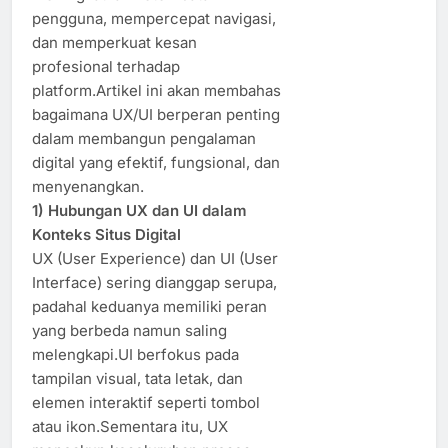
pengguna, mempercepat navigasi,
dan memperkuat kesan
profesional terhadap
platform.Artikel ini akan membahas
bagaimana UX/UI berperan penting
dalam membangun pengalaman
digital yang efektif, fungsional, dan
menyenangkan.
1) Hubungan UX dan UI dalam
Konteks Situs Digital
UX (User Experience) dan UI (User
Interface) sering dianggap serupa,
padahal keduanya memiliki peran
yang berbeda namun saling
melengkapi.UI berfokus pada
tampilan visual, tata letak, dan
elemen interaktif seperti tombol
atau ikon.Sementara itu, UX