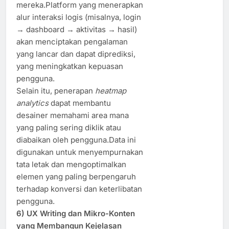
mereka.Platform yang menerapkan
alur interaksi logis (misalnya, login
→ dashboard → aktivitas → hasil)
akan menciptakan pengalaman
yang lancar dan dapat diprediksi,
yang meningkatkan kepuasan
pengguna.
Selain itu, penerapan
heatmap
analytics
dapat membantu
desainer memahami area mana
yang paling sering diklik atau
diabaikan oleh pengguna.Data ini
digunakan untuk menyempurnakan
tata letak dan mengoptimalkan
elemen yang paling berpengaruh
terhadap konversi dan keterlibatan
pengguna.
6) UX Writing dan Mikro-Konten
yang Membangun Kejelasan