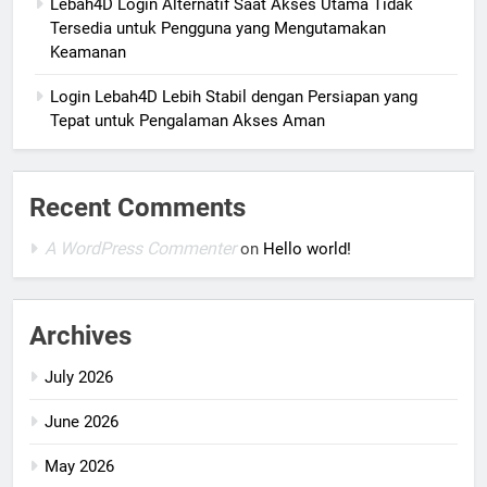
Lebah4D Login Alternatif Saat Akses Utama Tidak
Tersedia untuk Pengguna yang Mengutamakan
Keamanan
Login Lebah4D Lebih Stabil dengan Persiapan yang
Tepat untuk Pengalaman Akses Aman
Recent Comments
A WordPress Commenter
on
Hello world!
Archives
July 2026
June 2026
May 2026