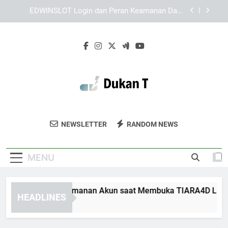
Skip
Cara Mengakses Login Edwinslot Saat Halaman
to
Lambat Dibuka dengan Langkah Aman dan
Terukur
content
Lebah4D Login Alternatif Saat Akses Utama
Tidak Tersedia untuk Pengguna yang
Mengutamakan Keamanan
Tips Menjaga Keamanan Akun saat Membuka
TIARA4D Link Alternatif
EDWINSLOT Login dan Peran Keamanan Data
dalam Aktivitas Digital
Cara Mengakses Login Edwinslot Saat Halaman
Lambat Dibuka dengan Langkah Aman dan
Dukan T
Terukur
Temukan Produk Kesehatan Dan Suplemen
Lebah4D Login Alternatif Saat Akses Utama
NEWSLETTER
RANDOM NEWS
Tidak Tersedia untuk Pengguna yang
Terbaik Di Dukan T.
Mengutamakan Keamanan
MENU
ips Menjaga Keamanan Akun saat Membuka TIARA4D Link Alte
HEADLINES
 Weeks Ago