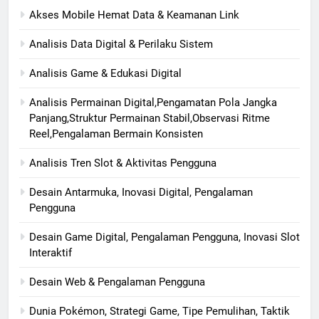
Akses Mobile Hemat Data & Keamanan Link
Analisis Data Digital & Perilaku Sistem
Analisis Game & Edukasi Digital
Analisis Permainan Digital,Pengamatan Pola Jangka
Panjang,Struktur Permainan Stabil,Observasi Ritme
Reel,Pengalaman Bermain Konsisten
Analisis Tren Slot & Aktivitas Pengguna
Desain Antarmuka, Inovasi Digital, Pengalaman
Pengguna
Desain Game Digital, Pengalaman Pengguna, Inovasi Slot
Interaktif
Desain Web & Pengalaman Pengguna
Dunia Pokémon, Strategi Game, Tipe Pemulihan, Taktik