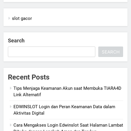
slot gacor
Search
SEARCH
Recent Posts
Tips Menjaga Keamanan Akun saat Membuka TIARA4D
Link Alternatif
EDWINSLOT Login dan Peran Keamanan Data dalam
Aktivitas Digital
Cara Mengakses Login Edwinslot Saat Halaman Lambat