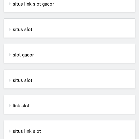
situs link slot gacor
situs slot
slot gacor
situs slot
link slot
situs link slot