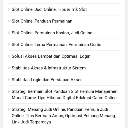
Slot Online, Judi Online, Tips & Trik Slot
Slot Online, Panduan Permainan
Slot Online, Permainan Kasino, Judi Online
Slot Online, Tema Permainan, Permainan Gratis
Solusi Akses Lambat dan Optimasi Login
Stabilitas Akses & Infrastruktur Sistem
Stabilitas Login dan Persiapan Akses
Strategi Bermain Slot Panduan Slot Pemula Manajemen
Modal Game Tips Hiburan Digital Edukasi Game Online
Strategi Menang Judi Online, Panduan Pemula Judi
Online, Tips Bermain Aman, Optimasi Peluang Menang,
Link Judi Terpercaya