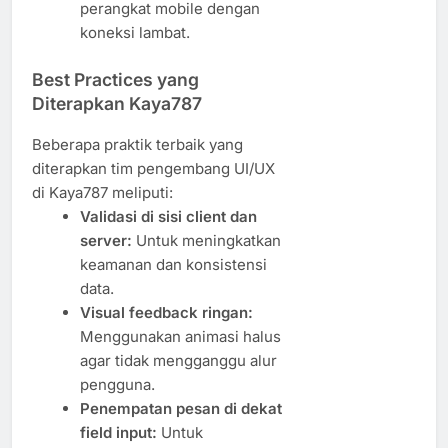
perangkat mobile dengan
koneksi lambat.
Best Practices yang
Diterapkan Kaya787
Beberapa praktik terbaik yang
diterapkan tim pengembang UI/UX
di Kaya787 meliputi:
Validasi di sisi client dan
server:
Untuk meningkatkan
keamanan dan konsistensi
data.
Visual feedback ringan:
Menggunakan animasi halus
agar tidak mengganggu alur
pengguna.
Penempatan pesan di dekat
field input:
Untuk