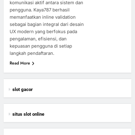
komunikasi aktif antara sistem dan
pengguna. Kaya787 berhasil
memanfaatkan inline validation
sebagai bagian integral dari desain
UX modern yang berfokus pada
pengalaman, efisiensi, dan
kepuasan pengguna di setiap
langkah pendaftaran.
Read More
slot gacor
situs slot online