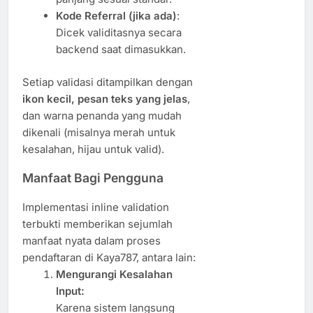
Kode Referral (jika ada)
:
Dicek validitasnya secara
backend saat dimasukkan.
Setiap validasi ditampilkan dengan
ikon kecil, pesan teks yang jelas
,
dan warna penanda yang mudah
dikenali (misalnya merah untuk
kesalahan, hijau untuk valid).
Manfaat Bagi Pengguna
Implementasi inline validation
terbukti memberikan sejumlah
manfaat nyata dalam proses
pendaftaran di Kaya787, antara lain:
Mengurangi Kesalahan
Input:
Karena sistem langsung