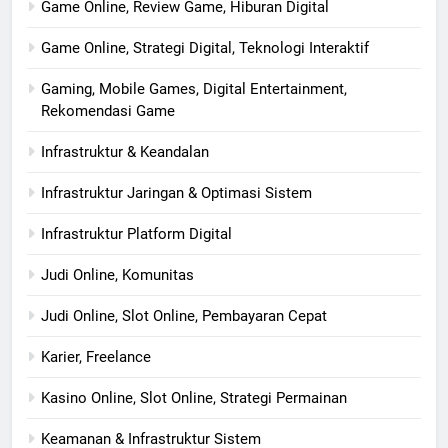
Game Online, Review Game, Hiburan Digital
Game Online, Strategi Digital, Teknologi Interaktif
Gaming, Mobile Games, Digital Entertainment,
Rekomendasi Game
Infrastruktur & Keandalan
Infrastruktur Jaringan & Optimasi Sistem
Infrastruktur Platform Digital
Judi Online, Komunitas
Judi Online, Slot Online, Pembayaran Cepat
Karier, Freelance
Kasino Online, Slot Online, Strategi Permainan
Keamanan & Infrastruktur Sistem