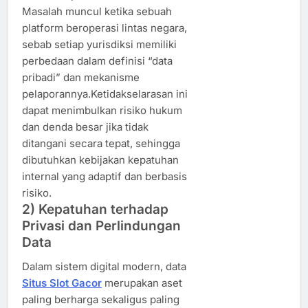
Masalah muncul ketika sebuah
platform beroperasi lintas negara,
sebab setiap yurisdiksi memiliki
perbedaan dalam definisi “data
pribadi” dan mekanisme
pelaporannya.Ketidakselarasan ini
dapat menimbulkan risiko hukum
dan denda besar jika tidak
ditangani secara tepat, sehingga
dibutuhkan kebijakan kepatuhan
internal yang adaptif dan berbasis
risiko.
2) Kepatuhan terhadap
Privasi dan Perlindungan
Data
Dalam sistem digital modern, data
Situs Slot Gacor
merupakan aset
paling berharga sekaligus paling