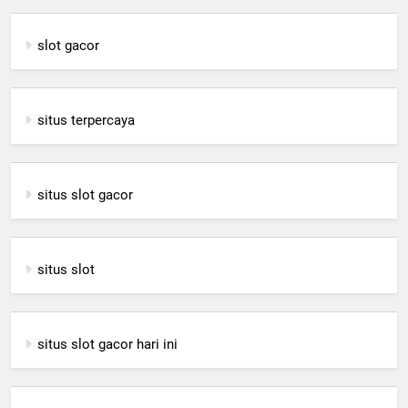
slot gacor
situs terpercaya
situs slot gacor
situs slot
situs slot gacor hari ini