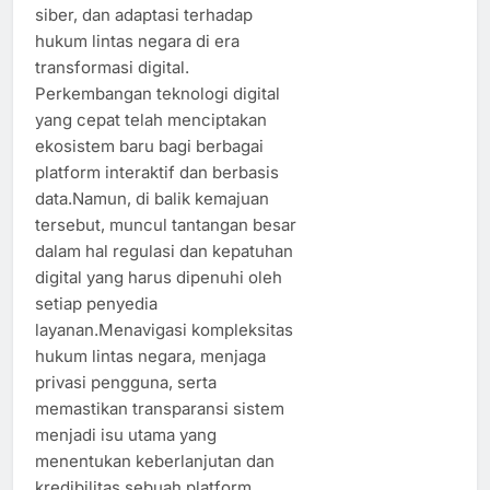
siber, dan adaptasi terhadap
hukum lintas negara di era
transformasi digital.
Perkembangan teknologi digital
yang cepat telah menciptakan
ekosistem baru bagi berbagai
platform interaktif dan berbasis
data.Namun, di balik kemajuan
tersebut, muncul tantangan besar
dalam hal regulasi dan kepatuhan
digital yang harus dipenuhi oleh
setiap penyedia
layanan.Menavigasi kompleksitas
hukum lintas negara, menjaga
privasi pengguna, serta
memastikan transparansi sistem
menjadi isu utama yang
menentukan keberlanjutan dan
kredibilitas sebuah platform.