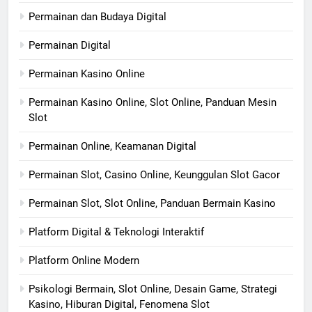
Permainan dan Budaya Digital
Permainan Digital
Permainan Kasino Online
Permainan Kasino Online, Slot Online, Panduan Mesin
Slot
Permainan Online, Keamanan Digital
Permainan Slot, Casino Online, Keunggulan Slot Gacor
Permainan Slot, Slot Online, Panduan Bermain Kasino
Platform Digital & Teknologi Interaktif
Platform Online Modern
Psikologi Bermain, Slot Online, Desain Game, Strategi
Kasino, Hiburan Digital, Fenomena Slot