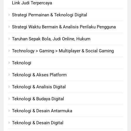
Link Judi Terpercaya
Strategi Permainan & Teknologi Digital
Strategi Waktu Bermain & Analisis Perilaku Pengguna
Taruhan Sepak Bola, Judi Online, Hukum
Technology > Gaming > Multiplayer & Social Gaming
Teknologi
Teknologi & Akses Platform
Teknologi & Analisis Digital
Teknologi & Budaya Digital
Teknologi & Desain Antarmuka
Teknologi & Desain Digital