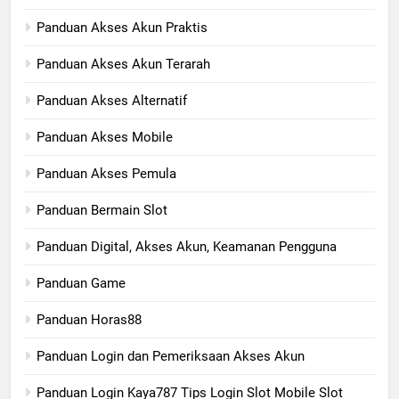
Panduan Akses Akun Praktis
Panduan Akses Akun Terarah
Panduan Akses Alternatif
Panduan Akses Mobile
Panduan Akses Pemula
Panduan Bermain Slot
Panduan Digital, Akses Akun, Keamanan Pengguna
Panduan Game
Panduan Horas88
Panduan Login dan Pemeriksaan Akses Akun
Panduan Login Kaya787 Tips Login Slot Mobile Slot