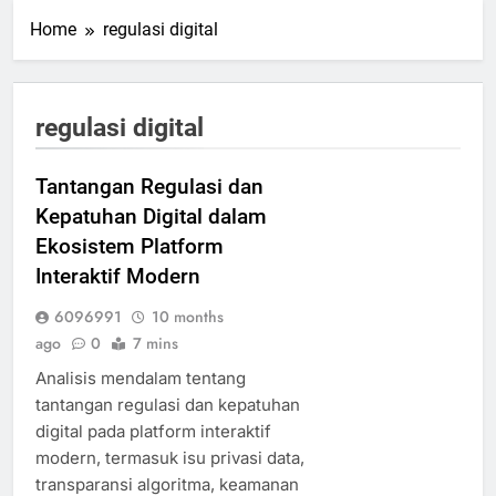
Home
regulasi digital
regulasi digital
Tantangan Regulasi dan
Kepatuhan Digital dalam
Ekosistem Platform
Interaktif Modern
6096991
10 months
ago
0
7 mins
Analisis mendalam tentang
tantangan regulasi dan kepatuhan
digital pada platform interaktif
modern, termasuk isu privasi data,
transparansi algoritma, keamanan