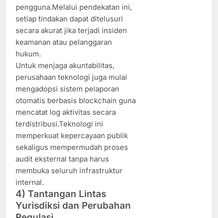
pengguna.Melalui pendekatan ini,
setiap tindakan dapat ditelusuri
secara akurat jika terjadi insiden
keamanan atau pelanggaran
hukum.
Untuk menjaga akuntabilitas,
perusahaan teknologi juga mulai
mengadopsi sistem pelaporan
otomatis berbasis blockchain guna
mencatat log aktivitas secara
terdistribusi.Teknologi ini
memperkuat kepercayaan publik
sekaligus mempermudah proses
audit eksternal tanpa harus
membuka seluruh infrastruktur
internal.
4) Tantangan Lintas
Yurisdiksi dan Perubahan
Regulasi