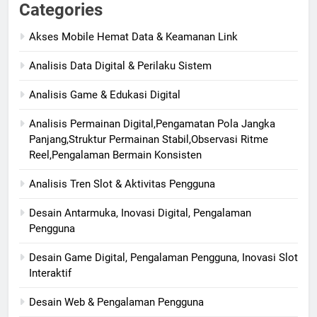
Categories
Akses Mobile Hemat Data & Keamanan Link
Analisis Data Digital & Perilaku Sistem
Analisis Game & Edukasi Digital
Analisis Permainan Digital,Pengamatan Pola Jangka
Panjang,Struktur Permainan Stabil,Observasi Ritme
Reel,Pengalaman Bermain Konsisten
Analisis Tren Slot & Aktivitas Pengguna
Desain Antarmuka, Inovasi Digital, Pengalaman
Pengguna
Desain Game Digital, Pengalaman Pengguna, Inovasi Slot
Interaktif
Desain Web & Pengalaman Pengguna